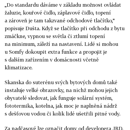
„Do standardu dáváme v základu možnost ovládat
žaluzie, kouřové čidlo, záplavové čidlo, topení
a zároveň je tam takzvané odchodové tlačítko,“
popisuje Dušta. Když se tlačítko při odchodu z bytu
zmáčkne, vypnou se světla či ztlumí topení
na minimum, záleží na nastavení. Lidé si mohou
u Somfy dokoupit extra funkce a propojit je
s dalším zařízením v domácnosti včetně
klimatizace.
Skanska do suterénu svých bytových domů také
instaluje velké obrazovky, na nichž mohou jejich
obyvatelé sledovat, jak funguje solární systém,
fototermika, kotelna, jak moc je naplněná nádrž
s dešťovou vodou či kolik lidé ušetřili pitné vody.
Za nadčasové lze označit domy od developera JRD.