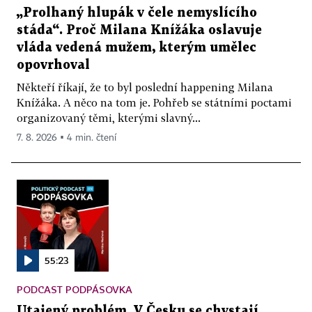
„Prolhaný hlupák v čele nemyslícího
stáda“. Proč Milana Knížáka oslavuje
vláda vedená mužem, kterým umělec
opovrhoval
Někteří říkají, že to byl poslední happening Milana
Knížáka. A něco na tom je. Pohřeb se státními poctami
organizovaný těmi, kterými slavný...
7. 8. 2026 ▪ 4 min. čtení
55:23
PODCAST PODPÁSOVKA
Utajený problém. V Česku se chystají