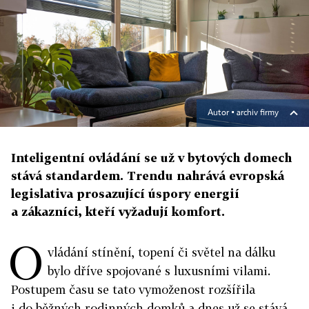
Autor ▪
archiv firmy
Inteligentní ovládání se už v bytových domech
stává standardem. Trendu nahrává evropská
legislativa prosazující úspory energií
a zákazníci, kteří vyžadují komfort.
O
vládání stínění, topení či světel na dálku
bylo dříve spojované s luxusními vilami.
Postupem času se tato vymoženost rozšířila
i do běžných rodinných domků a dnes už se stává