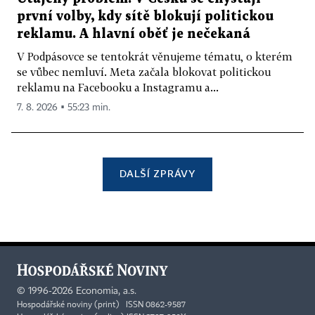
první volby, kdy sítě blokují politickou
reklamu. A hlavní oběť je nečekaná
V Podpásovce se tentokrát věnujeme tématu, o kterém
se vůbec nemluví. Meta začala blokovat politickou
reklamu na Facebooku a Instagramu a...
7. 8. 2026 ▪ 55:23 min.
DALŠÍ ZPRÁVY
©
1996-2026
Economia, a.s.
Hospodářské noviny (print) ISSN 0862-9587