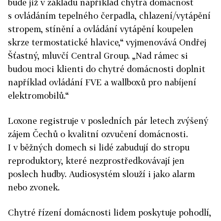
bude již v základu například chytrá domácnost
s ovládáním tepelného čerpadla, chlazení/vytápění
stropem, stínění a ovládání vytápění koupelen
skrze termostatické hlavice,“ vyjmenovává Ondřej
Šťastný, mluvčí Central Group. „Nad rámec si
budou moci klienti do chytré domácnosti doplnit
například ovládání FVE a wallboxů pro nabíjení
elektromobilů.“
Loxone registruje v posledních pár letech zvýšený
zájem Čechů o kvalitní ozvučení domácnosti.
I v běžných domech si lidé zabudují do stropu
reproduktory, které nezprostředkovávají jen
poslech hudby. Audiosystém slouží i jako alarm
nebo zvonek.
Chytré řízení domácnosti lidem poskytuje pohodlí,