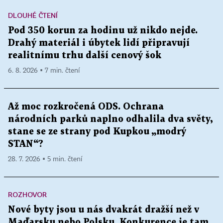
DLOUHÉ ČTENÍ
Pod 350 korun za hodinu už nikdo nejde.
Drahý materiál i úbytek lidí připravují
realitnímu trhu další cenový šok
6. 8. 2026 ▪ 7 min. čtení
Až moc rozkročená ODS. Ochrana
národních parků naplno odhalila dva světy,
stane se ze strany pod Kupkou „modrý
STAN“?
28. 7. 2026 ▪ 5 min. čtení
ROZHOVOR
Nové byty jsou u nás dvakrát dražší než v
Maďarsku nebo Polsku. Konkurence je tam