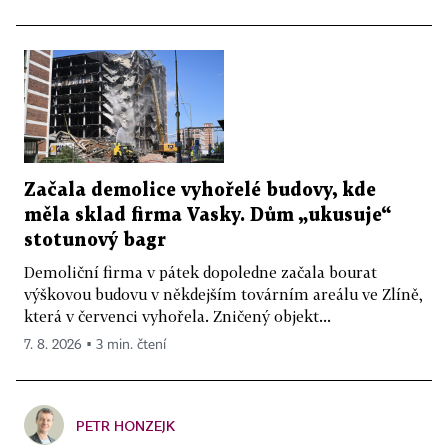
Začala demolice vyhořelé budovy, kde
měla sklad firma Vasky. Dům „ukusuje“
stotunový bagr
Demoliční firma v pátek dopoledne začala bourat
výškovou budovu v někdejším továrním areálu ve Zlíně,
která v červenci vyhořela. Zničený objekt...
7. 8. 2026 ▪ 3 min. čtení
PETR HONZEJK