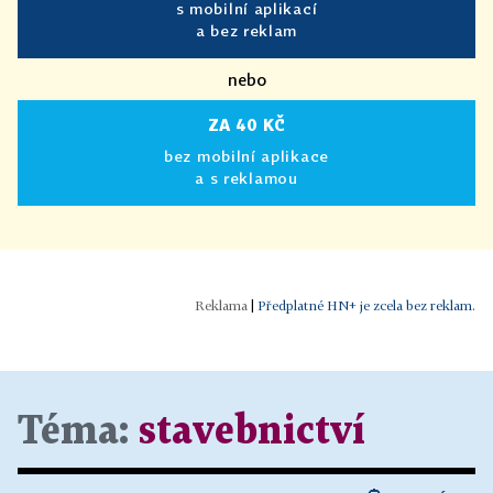
s mobilní aplikací
a bez reklam
nebo
ZA 40 KČ
bez mobilní aplikace
a s reklamou
|
Předplatné HN+ je zcela bez reklam.
Téma:
stavebnictví