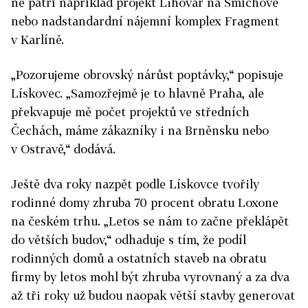
ně patří například projekt Lihovar na Smíchově
nebo nadstandardní nájemní komplex Fragment
v Karlíně.
„Pozorujeme obrovský nárůst poptávky,“ popisuje
Lískovec. „Samozřejmě je to hlavně Praha, ale
překvapuje mě počet projektů ve středních
Čechách, máme zákazníky i na Brněnsku nebo
v Ostravě,“ dodává.
Ještě dva roky nazpět podle Lískovce tvořily
rodinné domy zhruba 70 procent obratu Loxone
na českém trhu. „Letos se nám to začne překlápět
do větších budov,“ odhaduje s tím, že podíl
rodinných domů a ostatních staveb na obratu
firmy by letos mohl být zhruba vyrovnaný a za dva
až tři roky už budou naopak větší stavby generovat