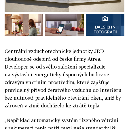
DALŠÍCH 7
FOTOGRAFIÍ
Centrální vzduchotechnické jednotky JRD
dlouhodobě odebírá od české firmy Atrea.
Developer se od svého založení specializuje
na výstavbu energeticky úsporných budov se
zdravým vnitřním prostředím, které zajišťuje
pravidelný přívod čerstvého vzduchu do interiéru
bez nutnosti pravidelného otevírání oken, aniž by
zároveň v zimě docházelo ke ztrátě tepla.
„Například automatický systém řízeného větrání
s rekuperací tepla patří mezi naše standardy již