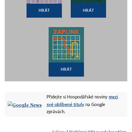
HRÁT
HRÁT
HRÁT
mezi
Přidejte si Hospodářské noviny
své oblíbené tituly
na Google
zprávách.
|
Předplatné HN+ je zcela bez reklam.