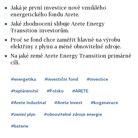
Jaká je první investice nově vzniklého
energetického fondu Arete.
Jaké zhodnocení slibuje Arete Energy
Transition investorům.
Proč se fond chce zaměřit hlavně na výrobu
elektřiny z plynu a méně obnovitelné zdroje.
Na jaké země Arete Energy Transition primárně
cílí.
#energetika
#investiční fond
#investice
#teplárenství
#Polsko
#ARETE
#Arete Industrial
#Arete Invest
#kogenerace
#zemní plyn
#obnovitelné zdroje energie
#baterie