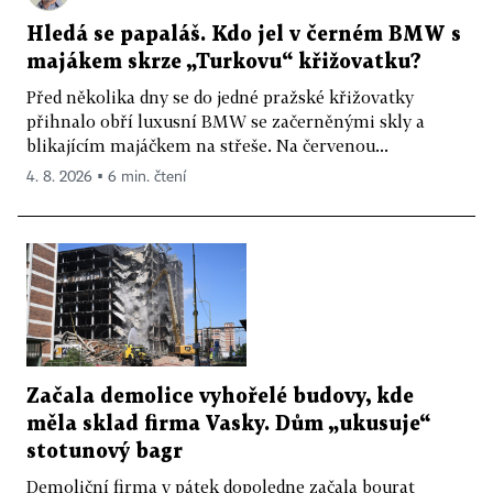
Hledá se papaláš. Kdo jel v černém BMW s
majákem skrze „Turkovu“ křižovatku?
Před několika dny se do jedné pražské křižovatky
přihnalo obří luxusní BMW se začerněnými skly a
blikajícím majáčkem na střeše. Na červenou...
4. 8. 2026 ▪ 6 min. čtení
Začala demolice vyhořelé budovy, kde
měla sklad firma Vasky. Dům „ukusuje“
stotunový bagr
Demoliční firma v pátek dopoledne začala bourat