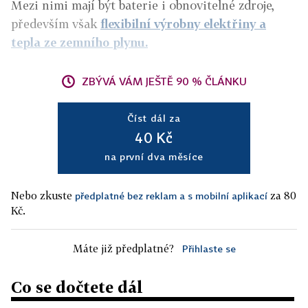
Mezi nimi mají být baterie i obnovitelné zdroje,
především však
flexibilní výrobny elektřiny a
tepla ze zemního plynu.
ZBÝVÁ VÁM JEŠTĚ 90 % ČLÁNKU
Číst dál za
40 Kč
na první dva měsíce
Nebo zkuste
za 80
předplatné bez reklam a s mobilní aplikací
Kč.
Máte již předplatné?
Přihlaste se
Co se dočtete dál