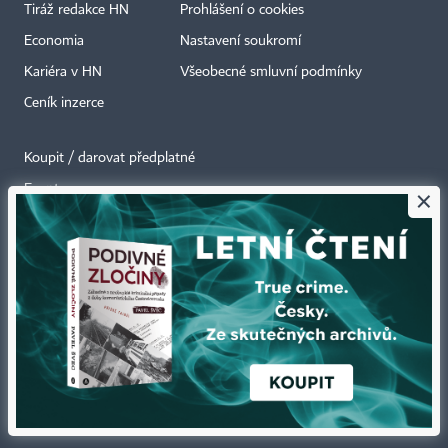
Tiráž redakce HN
Prohlášení o cookies
Economia
Nastavení soukromí
Kariéra v HN
Všeobecné smluvní podmínky
Ceník inzerce
Koupit / darovat předplatné
Eventy
×
Newslettery
RSS kanály
Autorská práva vykonává vydavatel. Bez písemného svolení vydavatele je
zakázáno jakékoli užití částí nebo celku díla, zejména rozmnožování a šíření
jakýmkoli způsobem, mechanickým nebo elektronickým, v českém nebo
jiném jazyce. Bez souhlasu vydavatele je zakázáno též rozmnožování
obsahu pro účely automatizované analýzy textů nebo dat
podle ustanovení § 39c autorského zákona.