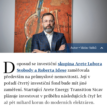
Autor ▪
Václav Vašků
D
oposud se investiční
skupina Arete Lubora
Svobody a Roberta Idese
zaměřovala
především na průmyslové nemovitosti. Její v
pořadí čtvrtý investiční fond bude mít jiné
zaměření. Startující Arete Energy Transition Sicav
plánuje investovat v průběhu následujících čtyř let
až pět miliard korun do moderních elektráren.