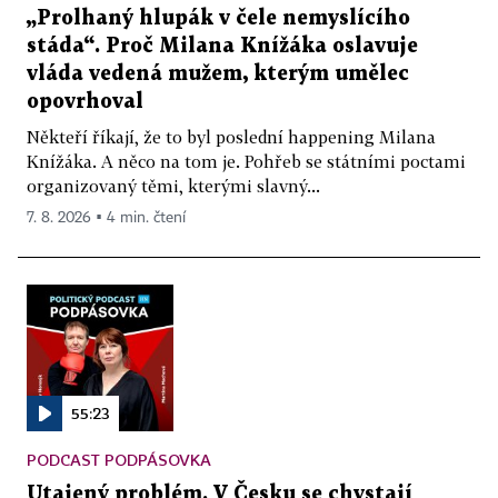
„Prolhaný hlupák v čele nemyslícího
stáda“. Proč Milana Knížáka oslavuje
vláda vedená mužem, kterým umělec
opovrhoval
Někteří říkají, že to byl poslední happening Milana
Knížáka. A něco na tom je. Pohřeb se státními poctami
organizovaný těmi, kterými slavný...
7. 8. 2026 ▪ 4 min. čtení
55:23
PODCAST PODPÁSOVKA
Utajený problém. V Česku se chystají