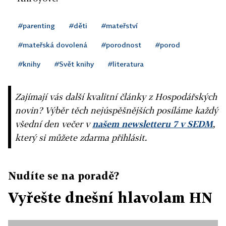
#parenting
#děti
#mateřství
#mateřská dovolená
#porodnost
#porod
#knihy
#Svět knihy
#literatura
Zajímají vás další kvalitní články z Hospodářských
novin? Výběr těch nejúspěšnějších posíláme každý
všední den večer v
našem newsletteru 7 v SEDM
,
který si můžete zdarma přihlásit.
Nudíte se na poradě?
Vyřešte dnešní hlavolam HN