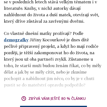
se v posledních letech stává velkým tématem i v
literatuře. Knihy, v nichž autorky dávají
nahlédnout do života a duší matek, otevírají svět,
který dříve zůstával za zavřenými dveřmi.
Co vlastně dnešní matky prožívají? Podle
demografky
Jiřiny Kocourkové je dnes dítě
pečlivě připravený projekt, a když ho mají rodiče
později, je těžší zakomponovat ho do života, na
který jsou už oba partneři zvyklí. Zůstaneme u
toho, že starší muži budou ženám říkat, co by měly
dělat a jak by se měly cítit, nebo je zkusíme
pochopit a nabídnout jim něco, co by je v chuti
pustit se do mateřství opravdu podpořilo?
ZBÝVÁ VÁM JEŠTĚ 80 % ČLÁNKU