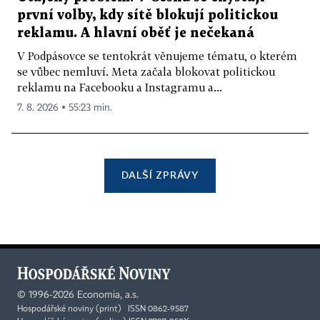
první volby, kdy sítě blokují politickou
reklamu. A hlavní oběť je nečekaná
V Podpásovce se tentokrát věnujeme tématu, o kterém
se vůbec nemluví. Meta začala blokovat politickou
reklamu na Facebooku a Instagramu a...
7. 8. 2026 ▪ 55:23 min.
DALŠÍ ZPRÁVY
©
1996-2026
Economia, a.s.
Hospodářské noviny (print) ISSN 0862-9587