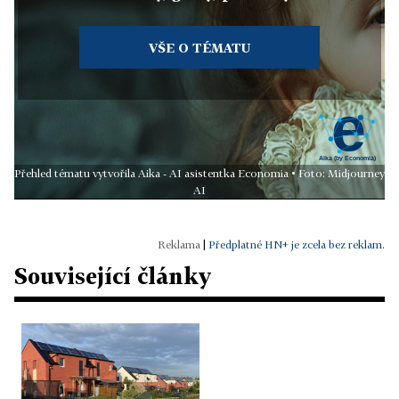
VŠE O TÉMATU
Přehled tématu vytvořila Aika - AI asistentka Economia • Foto: Midjourney
AI
|
Předplatné HN+ je zcela bez reklam.
Související články