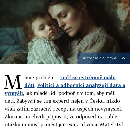
Autor ▪
Midjourney AI
M
áme problém –
rodí se extrémně málo
dětí
.
Politici a odborníci analyzují data a
vymýšlí
, jak mladé lidi podpořit v tom, aby měli
děti. Zabývají se tím experti nejen v Česku, nikdo
však zatím zázračný recept na úspěch nevymyslel.
Zkusme na chvíli připustit, že odpověď na tuhle
otázku nemusí přinést jen exaktní věda. Mateřství