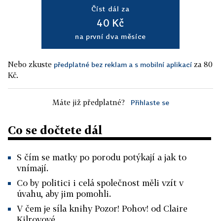
Číst dál za
40 Kč
na první dva měsíce
Nebo zkuste
za 80
předplatné bez reklam a s mobilní aplikací
Kč.
Máte již předplatné?
Přihlaste se
Co se dočtete dál
S čím se matky po porodu potýkají a jak to
vnímají.
Co by politici i celá společnost měli vzít v
úvahu, aby jim pomohli.
V čem je síla knihy Pozor! Pohov! od Claire
Kilroyové.