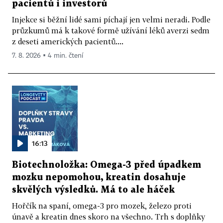
pacientů i investorů
Injekce si běžní lidé sami píchají jen velmi neradi. Podle
průzkumů má k takové formě užívání léků averzi sedm
z deseti amerických pacientů....
7. 8. 2026 ▪ 4 min. čtení
16:13
Biotechnoložka: Omega-3 před úpadkem
mozku nepomohou, kreatin dosahuje
skvělých výsledků. Má to ale háček
Hořčík na spaní, omega-3 pro mozek, železo proti
únavě a kreatin dnes skoro na všechno. Trh s doplňky