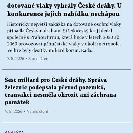
dotované vlaky vyhrály České dráhy. U
konkurence jejich nabídku nechápou
Historicky největší zakázka na dotované osobní vlaky
připadla Českým drahám. Středočeský kraj hledal
společně s Prahou firmu, která bude v letech 2030 až
2060 provozovat příměstské vlaky v okolí metropole.
Ve hře byly desítky miliard korun. Rada...
7. 8. 2026 ▪ 3 min. čtení
Šest miliard pro České dráhy. Správa
železnic podepsala převod pozemků,
transakci nesměla ohrozit ani záchrana
památek
4. 8. 2026 ▪ 4 min. čtení
ANALÝZA