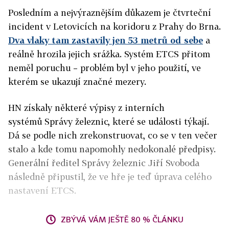
Posledním a nejvýraznějším důkazem je čtvrteční
incident v Letovicích na koridoru z Prahy do Brna.
Dva vlaky tam zastavily jen 53 metrů od sebe
a
reálně hrozila jejich srážka. Systém ETCS přitom
neměl poruchu – problém byl v jeho použití, ve
kterém se ukazují značné mezery.
HN získaly některé výpisy z interních
systémů Správy železnic, které se události týkají.
Dá se podle nich zrekonstruovat, co se v ten večer
stalo a kde tomu napomohly nedokonalé předpisy.
Generální ředitel Správy železnic Jiří Svoboda
následně připustil, že ve hře je teď úprava celého
nastavení ETCS.
ZBÝVÁ VÁM JEŠTĚ 80 % ČLÁNKU