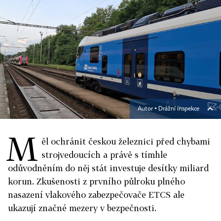
Autor ▪
Drážní inspekce
M
ěl ochránit českou železnici před chybami
strojvedoucích a právě s tímhle
odůvodněním do něj stát investuje desítky miliard
korun. Zkušenosti z prvního půlroku plného
nasazení vlakového zabezpečovače ETCS ale
ukazují značné mezery v bezpečnosti.