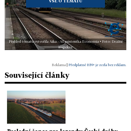
VŠE O TÉMATU
Přehled tématu vytvořila Aika - AI asistentka Economia • Foto: Drážní
inspekce
|
Předplatné HN+ je zcela bez reklam.
Související články