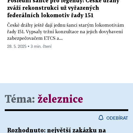
Poslední šance pro legendy: České dráhy
zváží rekonstrukci už vyřazených
federálních lokomotiv řady 151
České dráhy ještě dají jednu šanci starým lokomotivám
řady 151. Vypsaly tržní konzultace na jejich dovybavení
zabezpečovačem ETCS a...
28. 5. 2025 ▪ 3 min. čtení
Téma:
železnice
ODEBÍRAT
Rozhodnuto: největší zakázku na