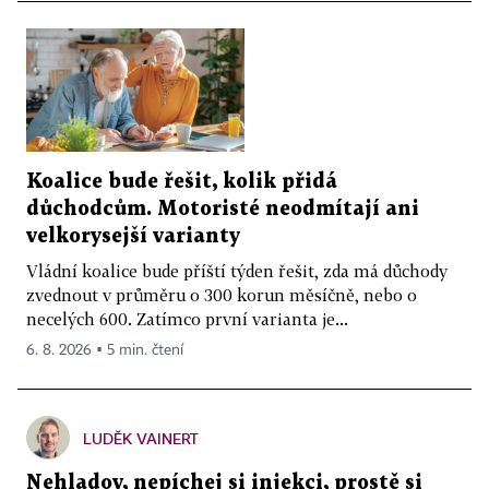
Koalice bude řešit, kolik přidá
důchodcům. Motoristé neodmítají ani
velkorysejší varianty
Vládní koalice bude příští týden řešit, zda má důchody
zvednout v průměru o 300 korun měsíčně, nebo o
necelých 600. Zatímco první varianta je...
6. 8. 2026 ▪ 5 min. čtení
LUDĚK VAINERT
Nehladov, nepíchej si injekci, prostě si