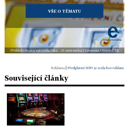
VŠE O TÉMATU
Přehled tématu vytvořila Aika - AI asistentka Economia • Foto: ČTK
|
Předplatné HN+ je zcela bez reklam.
Související články