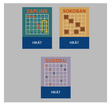
HRÁT
HRÁT
HRÁT