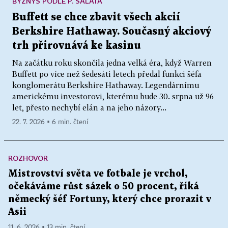
BYZNYS PODLE P. SALÁTA
Buffett se chce zbavit všech akcií
Berkshire Hathaway. Současný akciový
trh přirovnává ke kasinu
Na začátku roku skončila jedna velká éra, když Warren
Buffett po více než šedesáti letech předal funkci šéfa
konglomerátu Berkshire Hathaway. Legendárnímu
americkému investorovi, kterému bude 30. srpna už 96
let, přesto nechybí elán a na jeho názory...
22. 7. 2026 ▪ 6 min. čtení
ROZHOVOR
Mistrovství světa ve fotbale je vrchol,
očekáváme růst sázek o 50 procent, říká
německý šéf Fortuny, který chce prorazit v
Asii
11. 6. 2026 ▪ 13 min. čtení