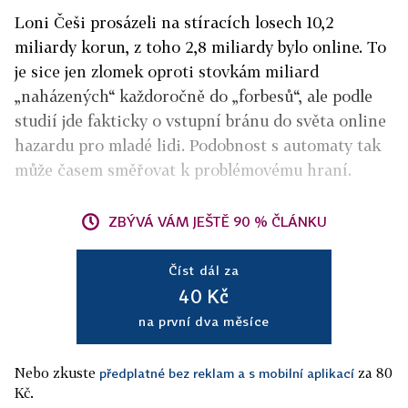
Loni Češi prosázeli na stíracích losech 10,2
miliardy korun, z toho 2,8 miliardy bylo online. To
je sice jen zlomek oproti stovkám miliard
„naházených“ každoročně do „forbesů“, ale podle
studií jde fakticky o vstupní bránu do světa online
hazardu pro mladé lidi. Podobnost s automaty tak
může časem směřovat k problémovému hraní.
ZBÝVÁ VÁM JEŠTĚ 90 % ČLÁNKU
Číst dál za
40 Kč
na první dva měsíce
Nebo zkuste
za 80
předplatné bez reklam a s mobilní aplikací
Kč.