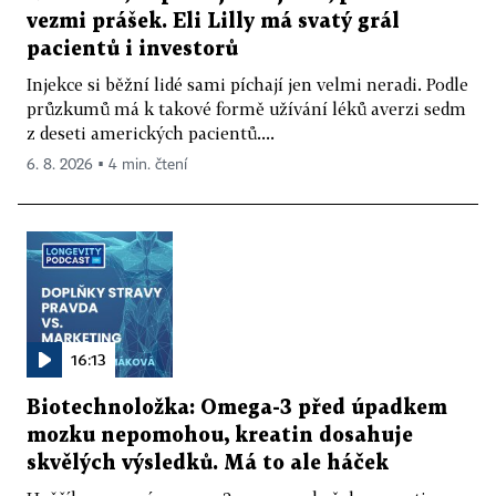
vezmi prášek. Eli Lilly má svatý grál
pacientů i investorů
Injekce si běžní lidé sami píchají jen velmi neradi. Podle
průzkumů má k takové formě užívání léků averzi sedm
z deseti amerických pacientů....
6. 8. 2026 ▪ 4 min. čtení
16:13
Biotechnoložka: Omega-3 před úpadkem
mozku nepomohou, kreatin dosahuje
skvělých výsledků. Má to ale háček