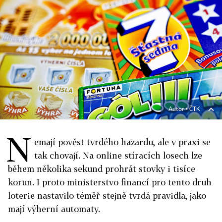
Autor ▪
ČTK
N
emají pověst tvrdého hazardu, ale v praxi se
tak chovají. Na online stíracích losech lze
během několika sekund prohrát stovky i tisíce
korun. I proto ministerstvo financí pro tento druh
loterie nastavilo téměř stejně tvrdá pravidla, jako
mají výherní automaty.