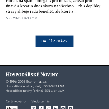
Hořčík na spaní, omega-3 pro mozek, železo proti
únavě a kreatin dnes skoro na všechno. Trh s doplňky
stravy slibuje řadu benefitů, ale které z...
6. 8. 2026 ▪ 16:13 min.
DALŠÍ ZPRÁVY
©
1996-2026
Economia, a.s.
Hospodářské noviny (print) ISSN 0862-9587
Hospodářské noviny (online) ISSN 2787-950X
Certifikováno
Sledujte nás