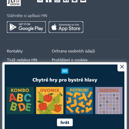
Stáhněte si aplikaci HN
Kontakty
Ochrana osobních údajů
Tiráž redakce HN
Prohlášení o cookies
×
Economia
Nastavení soukromí
Kariéra v HN
Všeobecné smluvní podmínky
Ceník inzerce
Koupit / darovat předplatné
Eventy
Newslettery