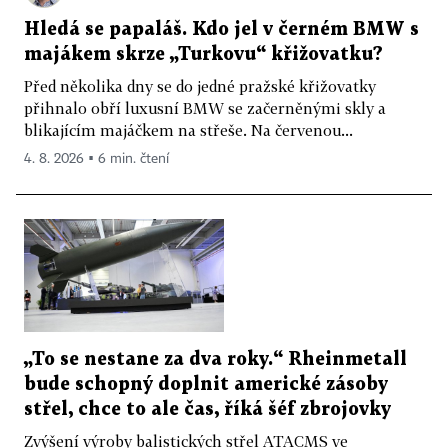
Hledá se papaláš. Kdo jel v černém BMW s
majákem skrze „Turkovu“ křižovatku?
Před několika dny se do jedné pražské křižovatky
přihnalo obří luxusní BMW se začerněnými skly a
blikajícím majáčkem na střeše. Na červenou...
4. 8. 2026 ▪ 6 min. čtení
„To se nestane za dva roky.“ Rheinmetall
bude schopný doplnit americké zásoby
střel, chce to ale čas, říká šéf zbrojovky
Zvýšení výroby balistických střel ATACMS ve