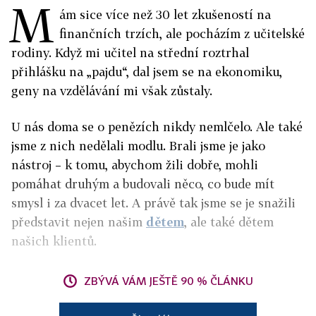
M
ám sice více než 30 let zkušeností na
finančních trzích, ale pocházím z učitelské
rodiny. Když mi učitel na střední roztrhal
přihlášku na „pajdu“, dal jsem se na ekonomiku,
geny na vzdělávání mi však zůstaly.
U nás doma se o penězích nikdy nemlčelo. Ale také
jsme z nich nedělali modlu. Brali jsme je jako
nástroj – k tomu, abychom žili dobře, mohli
pomáhat druhým a budovali něco, co bude mít
smysl i za dvacet let. A právě tak jsme se je snažili
představit nejen našim
dětem
, ale také dětem
našich klientů.
ZBÝVÁ VÁM JEŠTĚ 90 % ČLÁNKU