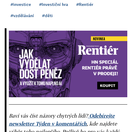
#investice
#Investiční hra
#Rentiér
#vzdělávání
#děti
Baví vás číst názory chytrých lidí?
Odebírejte
newsletter Týden v komentářích
, kde najdete
výběr toho nejlepšího. Pečlivě ho pro vás každý