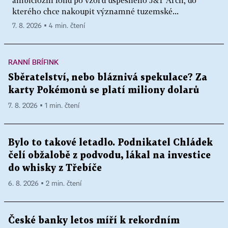
ambiciózní fond po vzoru úspěšného J&T Arch, do
kterého chce nakoupit významné tuzemské...
7. 8. 2026 ▪ 4 min. čtení
RANNÍ BRÍFINK
Sběratelství, nebo bláznivá spekulace? Za
karty Pokémonů se platí miliony dolarů
7. 8. 2026 ▪ 1 min. čtení
Bylo to takové letadlo. Podnikatel Chládek
čelí obžalobě z podvodu, lákal na investice
do whisky z Třebíče
6. 8. 2026 ▪ 2 min. čtení
České banky letos míří k rekordním