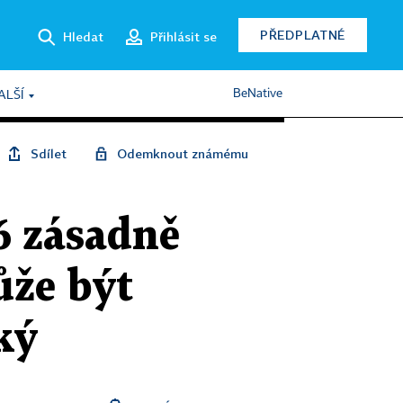
PŘEDPLATNÉ
Hledat
Přihlásit se
BeNative
ALŠÍ
Sdílet
Odemknout známému
6 zásadně
ůže být
ký