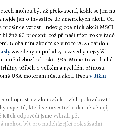
letech mohou být až překvapení, kolik se jim na
A nejde jen o investice do amerických akcií. Od
 prosince vzrostl index globálních akcií MSCI
ibližně 60 procent, což přináší třetí rok v řadě
í. Globálním akciím se v roce 2025 dařilo i
ásly
zavedenými pořádky a zavedly nejvyšší
hraniční zboží od roku 1936. Mimo to ve druhé
 trhliny příběh o velkém a rychlém přínosu
kromě USA motorem růstu akcií třeba
v Jižní
tato hojnost na akciových trzích pokračovat?
tky expertů, kteří se investicím denně věnují,
ě jejich odpovědí jsme vybrali pět
rá mohou být pro nadcházející rok zásadní.