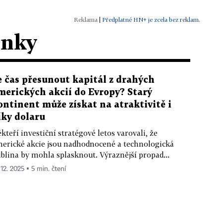
|
Předplatné HN+ je zcela bez reklam.
ánky
e čas přesunout kapitál z drahých
merických akcií do Evropy? Starý
ontinent může získat na atraktivitě i
íky dolaru
kteří investiční stratégové letos varovali, že
erické akcie jsou nadhodnocené a technologická
blina by mohla splasknout. Výraznější propad...
 12. 2025 ▪ 5 min. čtení