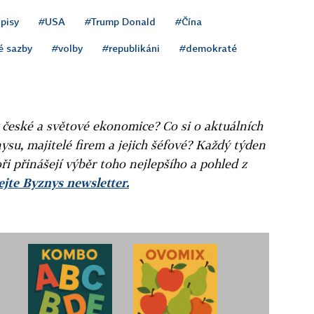
pisy
#USA
#Trump Donald
#Čína
é sazby
#volby
#republikáni
#demokraté
v české a světové ekonomice? Co si o aktuálních
ysu, majitelé firem a jejich šéfové? Každý týden
ři přinášejí výběr toho nejlepšího a pohled z
jte Byznys newsletter.