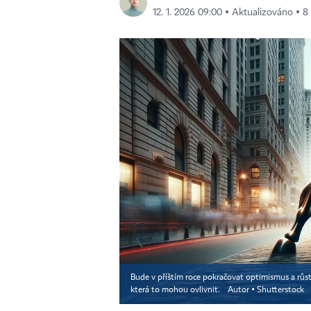
12. 1. 2026 09:00 ▪ Aktualizováno ▪ 8 
Bude v příštím roce pokračovat optimismus a růs
která to mohou ovlivnit.
Autor ▪
Shutterstock