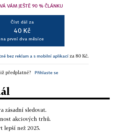
VÁ VÁM JEŠTĚ 90 % ČLÁNKU
Číst dál za
40 Kč
na první dva měsíce
za 80 Kč.
tné bez reklam a s mobilní aplikací
iž předplatné?
Přihlaste se
dál
a zásadní sledovat.
nost akciových trhů.
 lepší než 2025.