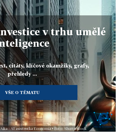
investice v trhu umělé
inteligence
xt, citáty, klíčové okamžiky, grafy,
přehledy ...
VŠE O TÉMATU
 Aika - AI asistentka Economia • Foto: Shutterstock