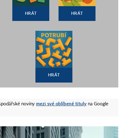
HRÁT
HRÁT
HRÁT
mezi své oblíbené tituly
ospodářské noviny
na Google