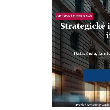
ODEMYKÁME PRO VÁS
Strategické 
Data, čísla, konte
Přehled tématu vytvořila