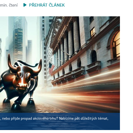
PŘEHRÁT ČLÁNEK
min. čtení
t, nebo přijde propad akciového trhu? Nabízíme pět důležitých témat,