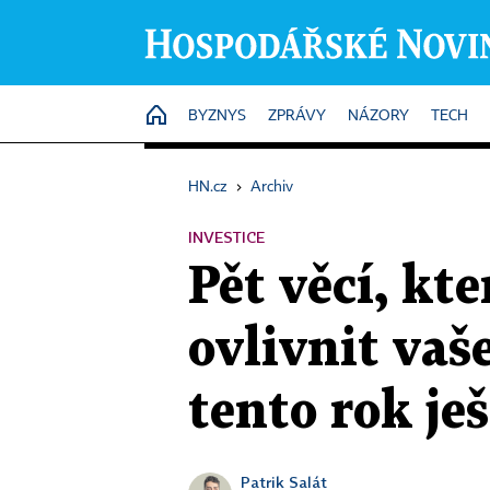
HOME
BYZNYS
ZPRÁVY
NÁZORY
TECH
HN.cz
›
Archiv
INVESTICE
Pět věcí, kt
ovlivnit vaš
tento rok je
Patrik Salát