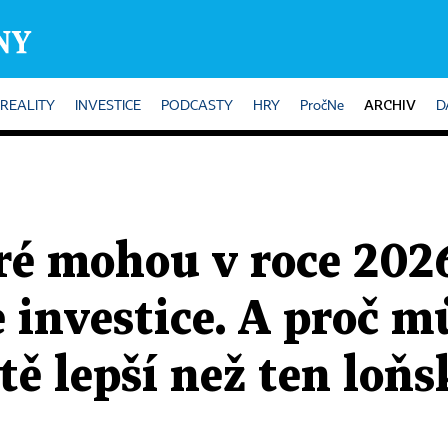
ARCHIV
REALITY
INVESTICE
PODCASTY
HRY
PročNe
D
eré mohou v roce 202
e investice. A proč m
ště lepší než ten loňs