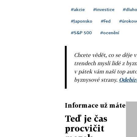
#akcie
#investice
#dluho
#Japonsko
#Fed
#úrokov
#S&P 500
#ocenění
Chcete vědět, co se děje 
trendech myslí lidé z byzn
v pátek vám naši top auto
byznysové strany.
Odebíre
Informace už máte
Teď je čas
procvičit