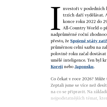
I
nvestoři v posledních 
trzích daří vydělávat. 
konce roku 2022 do 29.
All-Country World o př
nadprůměrné roční zhodnocen
přesto, že
Spojené státy zatř
průměrnou celní sazbu na za
polovině roku začal dostávat
umělé inteligence. Ten byl 
Koreji
nebo
Japonsku
.
Co čekat v roce 2026? Může 
Zeptali jsme se více než desí
na co se připravit. Na základ
nejpodstatnějších témat, kte