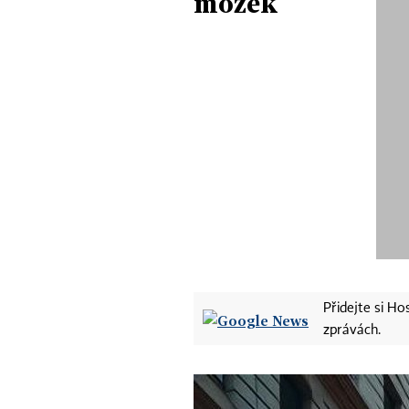
mozek
Přidejte si H
zprávách.