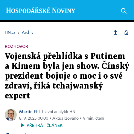
HN.cz
›
Archiv
ROZHOVOR
Vojenská přehlídka s Putinem
a Kimem byla jen show. Čínský
prezident bojuje o moc i o své
zdraví, říká tchajwanský
expert
Martin Ehl
hlavní analytik HN
8. 9. 2025 00:00 ▪ Aktualizováno ▪ 4 min. čtení
PŘEHRÁT ČLÁNEK