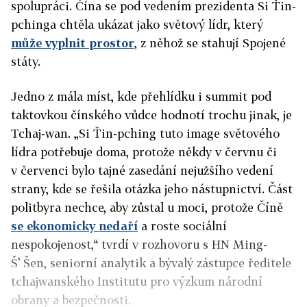
spolupráci. Čína se pod vedením prezidenta Si Ťin-
pchinga chtěla ukázat jako světový lídr, který
může vyplnit prostor
, z něhož se stahují Spojené
státy.
Jedno z mála míst, kde přehlídku i summit pod
taktovkou čínského vůdce hodnotí trochu jinak, je
Tchaj-wan. „Si Ťin-pching tuto image světového
lídra potřebuje doma, protože někdy v červnu či
v červenci bylo tajné zasedání nejužšího vedení
strany, kde se řešila otázka jeho nástupnictví. Část
politbyra nechce, aby zůstal u moci, protože Číně
se ekonomicky nedaří
a roste sociální
nespokojenost,“ tvrdí v rozhovoru s HN Ming-
Š’ Šen, seniorní analytik a bývalý zástupce ředitele
tchajwanského Institutu pro výzkum národní
obrany a bezpečnosti.