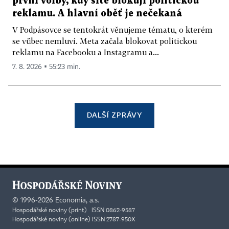
první volby, kdy sítě blokují politickou
reklamu. A hlavní oběť je nečekaná
V Podpásovce se tentokrát věnujeme tématu, o kterém
se vůbec nemluví. Meta začala blokovat politickou
reklamu na Facebooku a Instagramu a...
7. 8. 2026 ▪ 55:23 min.
DALŠÍ ZPRÁVY
©
1996-2026
Economia, a.s.
Hospodářské noviny (print) ISSN 0862-9587
Hospodářské noviny (online) ISSN 2787-950X