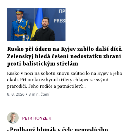
Rusko při úderu na Kyjev zabilo další dítě.
Zelenskyj hledá řešení nedostatku zbraní
proti balistickým střelám
Rusko v noci na sobotu znovu zaútočilo na Kyjev a jeho
okolí. Při útoku zahynul tříletý chlapec se svými
prarodiči. Jeho rodiče a patnáctiletý...
8. 8. 2026 ▪ 3 min. čtení
PETR HONZEJK
„Prolhaný hlupák v čele nemyslícího