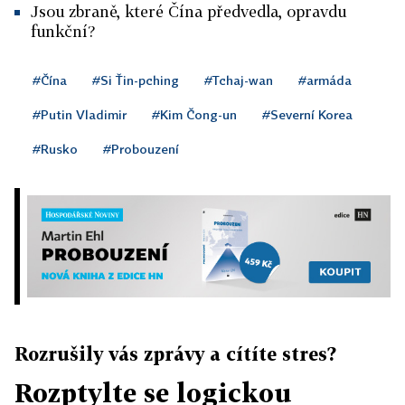
Jsou zbraně, které Čína předvedla, opravdu
funkční?
#Čína
#Si Ťin-pching
#Tchaj-wan
#armáda
#Putin Vladimir
#Kim Čong-un
#Severní Korea
#Rusko
#Probouzení
Rozrušily vás zprávy a cítíte stres?
Rozptylte se logickou