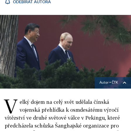
ODEBÍRAT AUTORA
Autor ▪
ČTK
V
elký dojem na celý svět udělala čínská
vojenská přehlídka k osmdesátému výročí
vítězství ve druhé světové válce v Pekingu, které
předcházela schůzka Šanghajské organizace pro