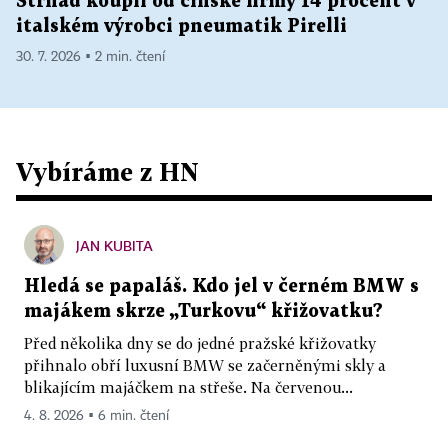
Strnad koupil od čínské firmy 14 procent v
italském výrobci pneumatik Pirelli
30. 7. 2026 ▪ 2 min. čtení
Vybíráme z HN
JAN KUBITA
Hledá se papaláš. Kdo jel v černém BMW s
majákem skrze „Turkovu“ křižovatku?
Před několika dny se do jedné pražské křižovatky
přihnalo obří luxusní BMW se začerněnými skly a
blikajícím majáčkem na střeše. Na červenou...
4. 8. 2026 ▪ 6 min. čtení