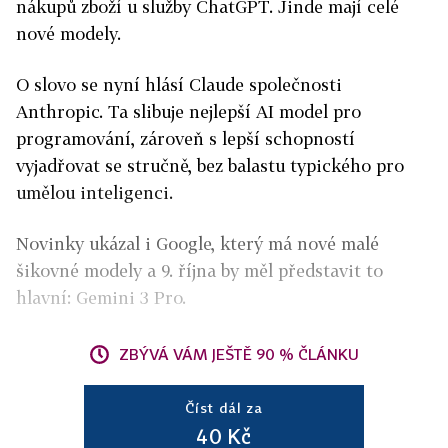
nákupů zboží u služby ChatGPT. Jinde mají celé
nové modely.
O slovo se nyní hlásí Claude společnosti
Anthropic. Ta slibuje nejlepší AI model pro
programování, zároveň s lepší schopností
vyjadřovat se stručně, bez balastu typického pro
umělou inteligenci.
Novinky ukázal i Google, který má nové malé
šikovné modely a 9. října by měl představit to
hlavní: Gemini 3 Pro.
ZBÝVÁ VÁM JEŠTĚ 90 % ČLÁNKU
Číst dál za
40 Kč