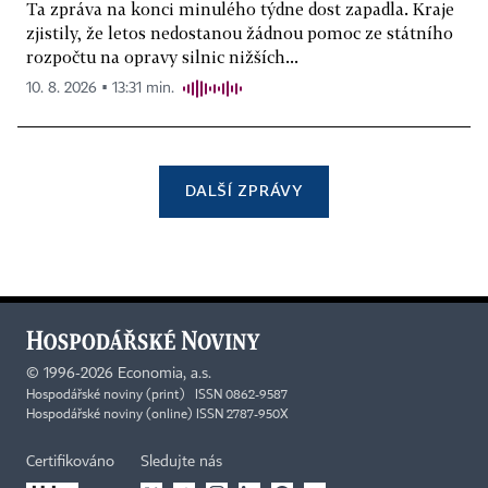
Ta zpráva na konci minulého týdne dost zapadla. Kraje
zjistily, že letos nedostanou žádnou pomoc ze státního
rozpočtu na opravy silnic nižších...
10. 8. 2026 ▪ 13:31 min.
DALŠÍ ZPRÁVY
©
1996-2026
Economia, a.s.
Hospodářské noviny (print) ISSN 0862-9587
Hospodářské noviny (online) ISSN 2787-950X
Certifikováno
Sledujte nás