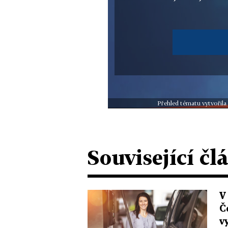
Přehled tématu vytvořila
Související čl
V
Č
v