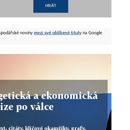
HRÁT
mezi své oblíbené tituly
ospodářské noviny
na Google
getická a ekonomická
ize po válce
xt, citáty, klíčové okamžiky, grafy,