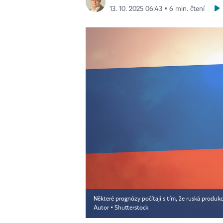
13. 10. 2025 06:43 ▪ 6 min. čtení
Některé prognózy počítají s tím, že ruská produkc
Autor ▪
Shutterstock