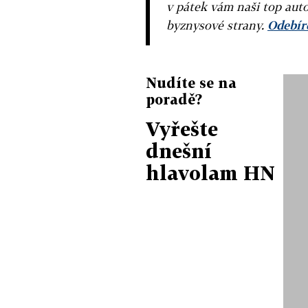
v pátek vám naši top auto
byznysové strany.
Odebíre
Nudíte se na
poradě?
Vyřešte
dnešní
hlavolam HN