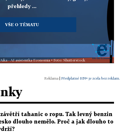
přehledy ...
VŠE O TÉMATU
 Aika - AI asistentka Economia • Foto: Shutterstock
|
Předplatné HN+ je zcela bez reklam.
ánky
 závětří tahanic o ropu. Tak levný benzin
esko dlouho nemělo. Proč a jak dlouho to
ydrží?