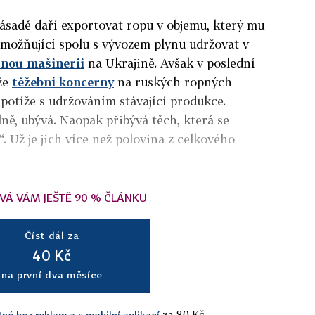
zásadě daří exportovat ropu v objemu, který mu
možňující spolu s vývozem plynu udržovat v
čnou mašinerii
na Ukrajině. Avšak v poslední
 že
těžební koncerny
na ruských ropných
í potíže s udržováním stávající produkce.
ilně, ubývá. Naopak přibývá těch, která se
“. Už je jich více než polovina z celkového
VÁ VÁM JEŠTĚ 90 % ČLÁNKU
Číst dál za
40 Kč
na první dva měsíce
za 80 Kč.
tné bez reklam a s mobilní aplikací