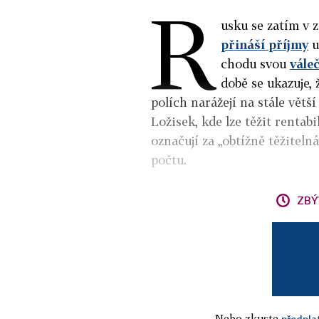
R
usku se zatím v 
přináší příjmy
u
chodu svou
vále
době se ukazuje,
polích narážejí na stále větš
Ložisek, kde lze těžit rentab
označují za „obtížně těžitelná
počtu.
ZBÝ
Nebo zkuste
předpla