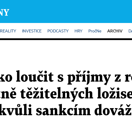
ARCHIV
REALITY
INVESTICE
PODCASTY
HRY
PročNe
D
o loučit s příjmy z 
ně těžitelných ložis
 kvůli sankcím dová