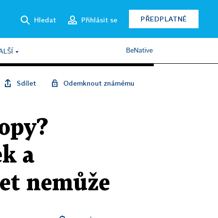
PŘEDPLATNÉ
Hledat
Přihlásit se
BeNative
ALŠÍ
Sdílet
Odemknout známému
ropy?
ek a
žet nemůže