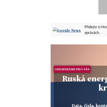
Přidejte si H
zprávách.
ODEMYKÁME PRO VÁS
Ruská ener
kr
Data, čísla, konte