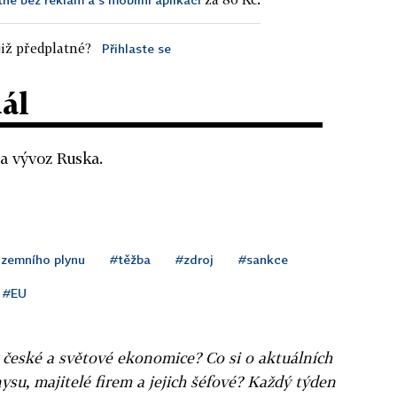
iž předplatné?
Přihlaste se
dál
a vývoz Ruska.
 zemního plynu
#těžba
#zdroj
#sankce
#EU
v české a světové ekonomice? Co si o aktuálních
ysu, majitelé firem a jejich šéfové? Každý týden