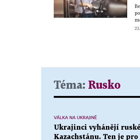
Be
po
mě
23
Téma:
Rusko
VÁLKA NA UKRAJINĚ
Ukrajinci vyhánějí ruské
Kazachstánu. Ten je pro 