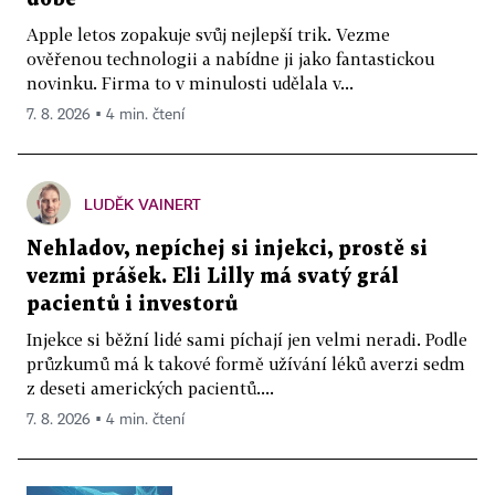
Apple letos zopakuje svůj nejlepší trik. Vezme
ověřenou technologii a nabídne ji jako fantastickou
novinku. Firma to v minulosti udělala v...
7. 8. 2026 ▪ 4 min. čtení
LUDĚK VAINERT
Nehladov, nepíchej si injekci, prostě si
vezmi prášek. Eli Lilly má svatý grál
pacientů i investorů
Injekce si běžní lidé sami píchají jen velmi neradi. Podle
průzkumů má k takové formě užívání léků averzi sedm
z deseti amerických pacientů....
7. 8. 2026 ▪ 4 min. čtení