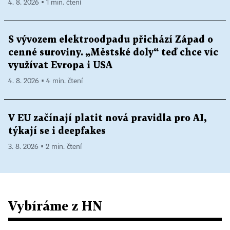
4. 8. 2026 ▪ 1 min. čtení
S vývozem elektroodpadu přichází Západ o
cenné suroviny. „Městské doly“ teď chce víc
využívat Evropa i USA
4. 8. 2026 ▪ 4 min. čtení
V EU začínají platit nová pravidla pro AI,
týkají se i deepfakes
3. 8. 2026 ▪ 2 min. čtení
Vybíráme z HN