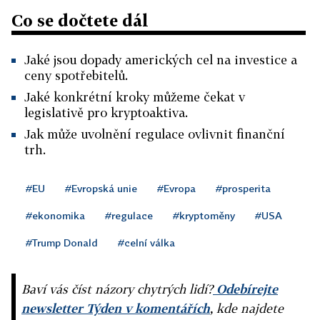
Co se dočtete dál
Jaké jsou dopady amerických cel na investice a
ceny spotřebitelů.
Jaké konkrétní kroky můžeme čekat v
legislativě pro kryptoaktiva.
Jak může uvolnění regulace ovlivnit finanční
trh.
#EU
#Evropská unie
#Evropa
#prosperita
#ekonomika
#regulace
#kryptoměny
#USA
#Trump Donald
#celní válka
Baví vás číst názory chytrých lidí?
Odebírejte
newsletter Týden v komentářích
, kde najdete