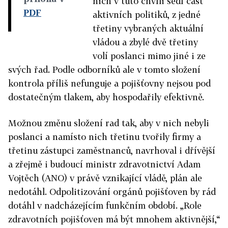
nich v tuto chvíli sedí část
PDF
aktivních politiků, z jedné
třetiny vybraných aktuální
vládou a zbylé dvě třetiny
volí poslanci mimo jiné i ze
svých řad. Podle odborníků ale v tomto složení
kontrola příliš nefunguje a pojišťovny nejsou pod
dostatečným tlakem, aby hospodařily efektivně.
Možnou změnu složení rad tak, aby v nich nebyli
poslanci a namísto nich třetinu tvořily firmy a
třetinu zástupci zaměstnanců, navrhoval i dřívější
a zřejmě i budoucí ministr zdravotnictví Adam
Vojtěch (ANO) v právě vznikající vládě, plán ale
nedotáhl. Odpolitizování orgánů pojišťoven by rád
dotáhl v nadcházejícím funkčním období. „Role
zdravotních pojišťoven má být mnohem aktivnější,“