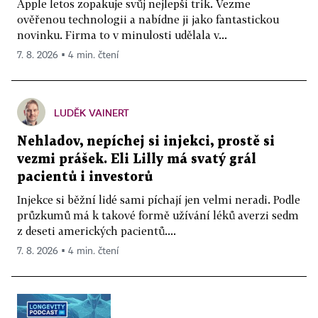
Apple letos zopakuje svůj nejlepší trik. Vezme
ověřenou technologii a nabídne ji jako fantastickou
novinku. Firma to v minulosti udělala v...
7. 8. 2026 ▪ 4 min. čtení
LUDĚK VAINERT
Nehladov, nepíchej si injekci, prostě si
vezmi prášek. Eli Lilly má svatý grál
pacientů i investorů
Injekce si běžní lidé sami píchají jen velmi neradi. Podle
průzkumů má k takové formě užívání léků averzi sedm
z deseti amerických pacientů....
7. 8. 2026 ▪ 4 min. čtení