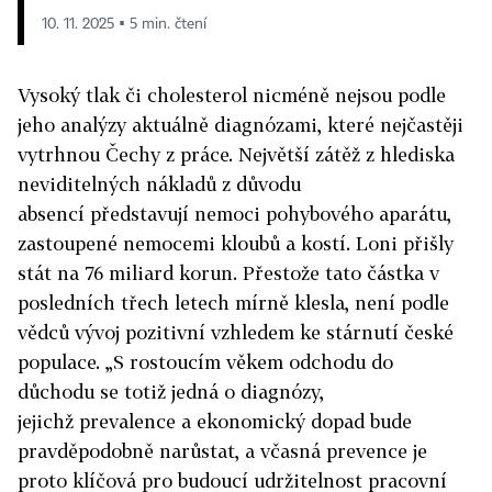
10. 11. 2025 ▪ 5 min. čtení
Vysoký tlak či cholesterol nicméně nejsou podle
jeho analýzy aktuálně diagnózami, které nejčastěji
vytrhnou Čechy z práce. Největší zátěž z hlediska
neviditelných nákladů z důvodu
absencí představují nemoci pohybového aparátu,
zastoupené nemocemi kloubů a kostí. Loni přišly
stát na 76 miliard korun. Přestože tato částka v
posledních třech letech mírně klesla, není podle
vědců vývoj pozitivní vzhledem ke stárnutí české
populace. „S rostoucím věkem odchodu do
důchodu se totiž jedná o diagnózy,
jejichž prevalence a ekonomický dopad bude
pravděpodobně narůstat, a včasná prevence je
proto klíčová pro budoucí udržitelnost pracovní