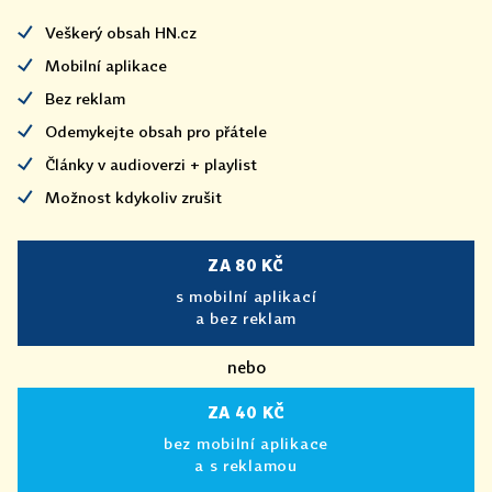
Veškerý obsah HN.cz
Mobilní aplikace
Bez reklam
Odemykejte obsah pro přátele
Články v audioverzi + playlist
Možnost kdykoliv zrušit
ZA 80 KČ
s mobilní aplikací
a bez reklam
nebo
ZA 40 KČ
bez mobilní aplikace
a s reklamou