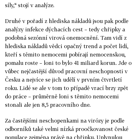
síly,“ stojí v analýze.
Druhé v pořadí z hlediska nákladů jsou pak podle
analýzy infekce dýchacích cest – tedy chřipky a
podobná sezónní virová onemocnění. Tam vidí z
hlediska nákladů vědci opačný trend a počet lidí,
kteří s těmito nemocemi pobírají nemocenskou,
pomalu roste – loni to bylo 41 miliard korun. Jde o
vůbec nejčastější důvod pracovní neschopnosti v
Česku a nejvíce se jich udělí v prvním čtvrtletí
roku. Lidé se ale v tom to případě vrací brzy zpět
do práce – průměrně loni s těmito nemocemi
stonali ale jen 8,5 pracovního dne.
Za častějšími neschopenkami na virózy je podle
odborníků také velmi nízká proočkovanost české
populace zejména právě na chřipku. Uplynulou