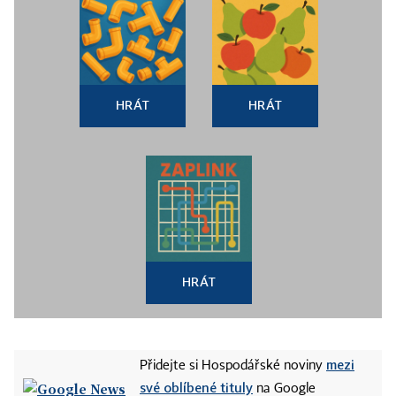
HRÁT
HRÁT
HRÁT
mezi
Přidejte si Hospodářské noviny
své oblíbené tituly
na Google