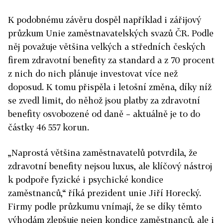
K podobnému závěru dospěl například i zářijový
průzkum Unie zaměstnavatelských svazů ČR. Podle
něj považuje většina velkých a středních českých
firem zdravotní benefity za standard a z 70 procent
z nich do nich plánuje investovat více než
doposud. K tomu přispěla i letošní změna, díky níž
se zvedl limit, do něhož jsou platby za zdravotní
benefity osvobozené od daně – aktuálně je to do
částky 46 557 korun.
„Naprostá většina zaměstnavatelů potvrdila, že
zdravotní benefity nejsou luxus, ale klíčový nástroj
k podpoře fyzické i psychické kondice
zaměstnanců,“ říká prezident unie Jiří Horecký.
Firmy podle průzkumu vnímají, že se díky těmto
výhodám zlepšuje nejen kondice zaměstnanců, ale i