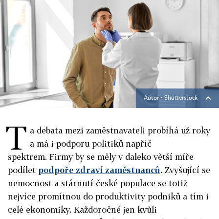
Autor ▪
Shutterstock
T
a debata mezi zaměstnavateli probíhá už roky
a má i podporu politiků napříč
spektrem. Firmy by se měly v daleko větší míře
podílet
podpoře zdraví zaměstnanců
. Zvyšující se
nemocnost a stárnutí české populace se totiž
nejvíce promítnou do produktivity podniků a tím i
celé ekonomiky. Každoročně jen kvůli