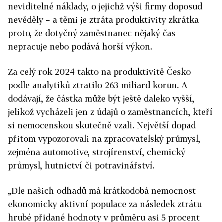
neviditelné náklady, o jejichž výši firmy doposud
nevěděly – a těmi je ztráta produktivity zkrátka
proto, že dotyčný zaměstnanec nějaký čas
nepracuje nebo podává horší výkon.
Za celý rok 2024 takto na produktivitě Česko
podle analytiků ztratilo 263 miliard korun. A
dodávají, že částka může být ještě daleko vyšší,
jelikož vycházeli jen z údajů o zaměstnancích, kteří
si nemocenskou skutečně vzali. Největší dopad
přitom vypozorovali na zpracovatelský průmysl,
zejména automotive, strojírenství, chemický
průmysl, hutnictví či potravinářství.
„Dle našich odhadů má krátkodobá nemocnost
ekonomicky aktivní populace za následek ztrátu
hrubé přidané hodnoty v průměru asi 5 procent