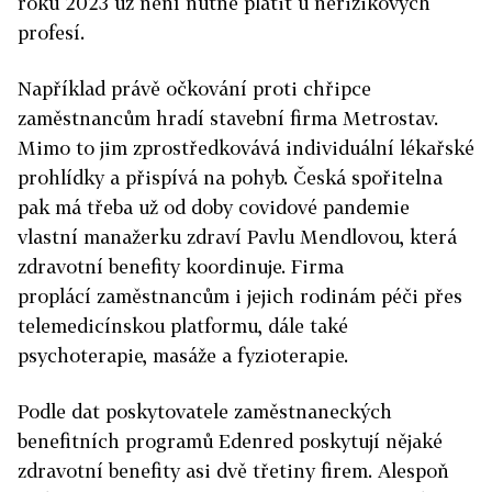
roku 2023 už není nutné platit u nerizikových
profesí.
Například právě očkování proti chřipce
zaměstnancům hradí stavební firma Metrostav.
Mimo to jim zprostředkovává individuální lékařské
prohlídky a přispívá na pohyb. Česká spořitelna
pak má třeba už od doby covidové pandemie
vlastní manažerku zdraví Pavlu Mendlovou, která
zdravotní benefity koordinuje. Firma
proplácí zaměstnancům i jejich rodinám péči přes
telemedicínskou platformu, dále také
psychoterapie, masáže a fyzioterapie.
Podle dat poskytovatele zaměstnaneckých
benefitních programů Edenred poskytují nějaké
zdravotní benefity asi dvě třetiny firem. Alespoň