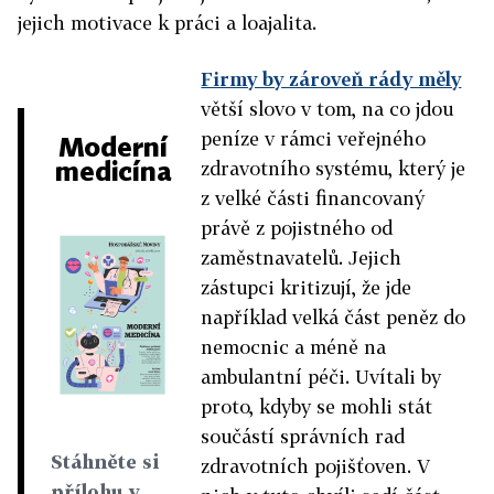
jejich motivace k práci a loajalita.
Firmy by zároveň rády měly
větší slovo v tom, na co jdou
peníze v rámci veřejného
Moderní
medicína
zdravotního systému, který je
z velké části financovaný
právě z pojistného od
zaměstnavatelů. Jejich
zástupci kritizují, že jde
například velká část peněz do
nemocnic a méně na
ambulantní péči. Uvítali by
proto, kdyby se mohli stát
součástí správních rad
Stáhněte si
zdravotních pojišťoven. V
přílohu v