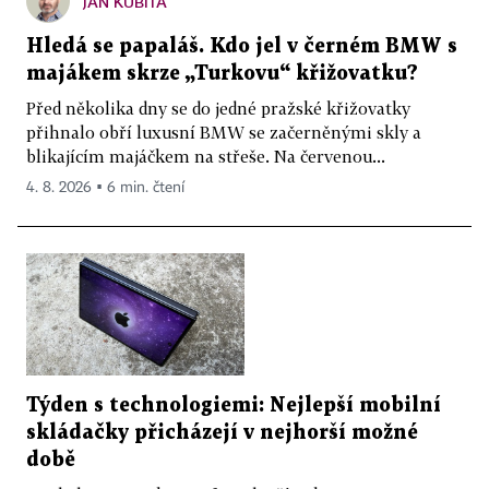
JAN KUBITA
Hledá se papaláš. Kdo jel v černém BMW s
majákem skrze „Turkovu“ křižovatku?
Před několika dny se do jedné pražské křižovatky
přihnalo obří luxusní BMW se začerněnými skly a
blikajícím majáčkem na střeše. Na červenou...
4. 8. 2026 ▪ 6 min. čtení
Týden s technologiemi: Nejlepší mobilní
skládačky přicházejí v nejhorší možné
době