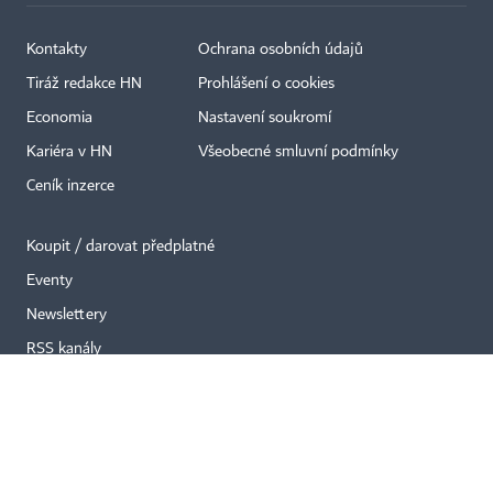
Kontakty
Ochrana osobních údajů
×
Tiráž redakce HN
Prohlášení o cookies
Economia
Nastavení soukromí
Kariéra v HN
Všeobecné smluvní podmínky
Ceník inzerce
Koupit / darovat předplatné
Eventy
Newslettery
RSS kanály
Autorská práva vykonává vydavatel. Bez písemného svolení vydavatele je
zakázáno jakékoli užití částí nebo celku díla, zejména rozmnožování a šíření
jakýmkoli způsobem, mechanickým nebo elektronickým, v českém nebo
jiném jazyce. Bez souhlasu vydavatele je zakázáno též rozmnožování