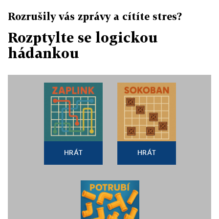
Rozrušily vás zprávy a cítíte stres?
Rozptylte se logickou
hádankou
HRÁT
HRÁT