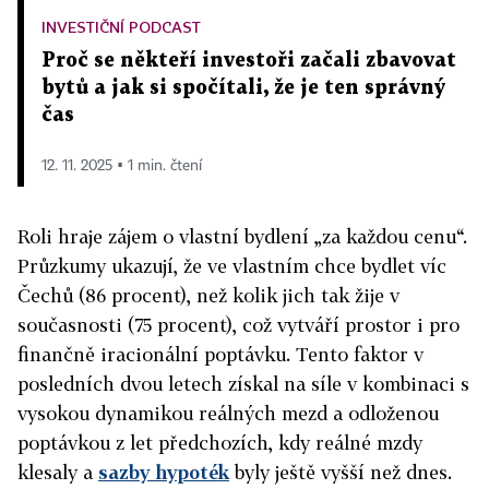
INVESTIČNÍ PODCAST
Proč se někteří investoři začali zbavovat
bytů a jak si spočítali, že je ten správný
čas
12. 11. 2025 ▪ 1 min. čtení
Roli hraje zájem o vlastní bydlení „za každou cenu“.
Průzkumy ukazují, že ve vlastním chce bydlet víc
Čechů (86 procent), než kolik jich tak žije v
současnosti (75 procent), což vytváří prostor i pro
finančně iracionální poptávku. Tento faktor v
posledních dvou letech získal na síle v kombinaci s
vysokou dynamikou reálných mezd a odloženou
poptávkou z let předchozích, kdy reálné mzdy
klesaly a
sazby hypoték
byly ještě vyšší než dnes.