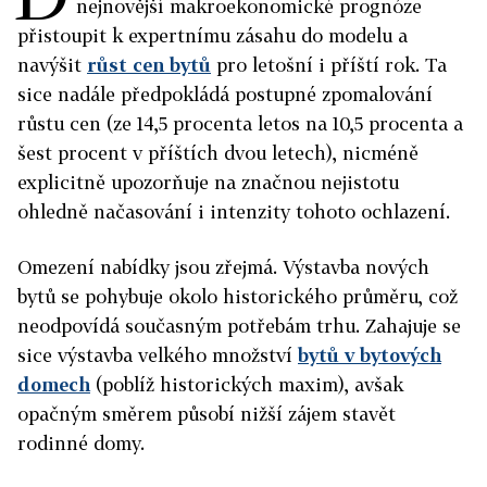
nejnovější makroekonomické prognóze
přistoupit k expertnímu zásahu do modelu a
navýšit
růst cen bytů
pro letošní i příští rok. Ta
sice nadále předpokládá postupné zpomalování
růstu cen (ze 14,5 procenta letos na 10,5 procenta a
šest procent v příštích dvou letech), nicméně
explicitně upozorňuje na značnou nejistotu
ohledně načasování i intenzity tohoto ochlazení.
Omezení nabídky jsou zřejmá. Výstavba nových
bytů se pohybuje okolo historického průměru, což
neodpovídá současným potřebám trhu. Zahajuje se
sice výstavba velkého množství
bytů v bytových
domech
(poblíž historických maxim), avšak
opačným směrem působí nižší zájem stavět
rodinné domy.