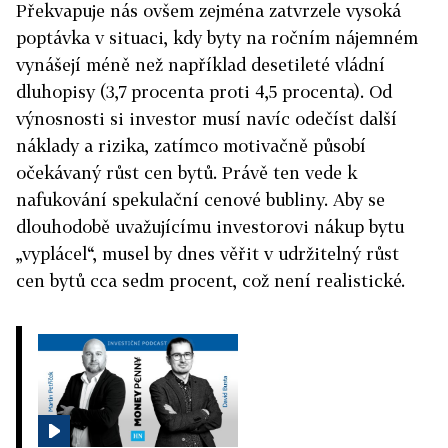
Překvapuje nás ovšem zejména zatvrzele vysoká
poptávka v situaci, kdy byty na ročním nájemném
vynášejí méně než například desetileté vládní
dluhopisy (3,7 procenta proti 4,5 procenta). Od
výnosnosti si investor musí navíc odečíst další
náklady a rizika, zatímco motivačně působí
očekávaný růst cen bytů. Právě ten vede k
nafukování spekulační cenové bubliny. Aby se
dlouhodobě uvažujícímu investorovi nákup bytu
„vyplácel“, musel by dnes věřit v udržitelný růst
cen bytů cca sedm procent, což není realistické.