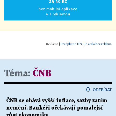
ZA 40 KČ
bez mobilní aplikace
a s reklamou
|
Předplatné HN+ je zcela bez reklam.
Téma:
ČNB
ODEBÍRAT
ČNB se obává vyšší inflace, sazby zatím
nemění. Bankéři očekávají pomalejší
růst ekonomiky