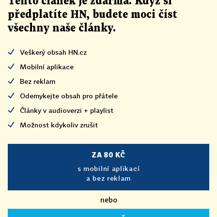
Tento článek
je
zdarma. Když si
předplatíte HN, budete moci číst
všechny naše články
.
Veškerý obsah HN.cz
Mobilní aplikace
Bez reklam
Odemykejte obsah pro přátele
Články v audioverzi + playlist
Možnost kdykoliv zrušit
ZA 80 KČ
s mobilní aplikací
a bez reklam
nebo