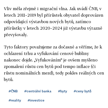
Vliv měla zřejmě i migrační vlna. Jak uvádí ČNB, v
letech 2011–2019 byl přírůstek obyvatel doprovázen
odpovídající výstavbou nových bytů, zatímco
přírůstky v letech 2020–2024 již výstavbu výrazně
převyšovaly.
Tyto faktory považujeme za dočasné a věříme, že k
ochlazení trhu a vyfukování cenové bubliny
nakonec dojde. „Vyfukováním“ je ovšem myšleno
zpomalení růstu cen bytů pod tempo inflace (či
růstu nominálních mezd), tedy pokles reálných cen
bytů.
#ČNB
#centrální banka
#byty
#ceny bytů
#reality
#investice