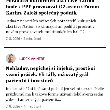
Pořadatel kulturních akcí Live Nation
bude s PPF provozovat O2 arenu i Forum
Karlín. Založí společný podnik
Jedna z největších světových pořadatelů kulturních
akcí Live Nation získá majoritní podíl 51 procent v
novém provozovateli multifunkčních hal O2...
7. 8. 2026 ▪ 3 min. čtení
LUDĚK VAINERT
Nehladov, nepíchej si injekci, prostě si
vezmi prášek. Eli Lilly má svatý grál
pacientů i investorů
Injekce si běžní lidé sami píchají jen velmi neradi. Podle
průzkumů má k takové formě užívání léků averzi sedm
z deseti amerických pacientů....
7. 8. 2026 ▪ 4 min. čtení