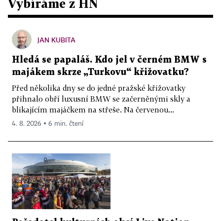
Vybíráme z HN
JAN KUBITA
Hledá se papaláš. Kdo jel v černém BMW s
majákem skrze „Turkovu“ křižovatku?
Před několika dny se do jedné pražské křižovatky
přihnalo obří luxusní BMW se začerněnými skly a
blikajícím majáčkem na střeše. Na červenou...
4. 8. 2026 ▪ 6 min. čtení