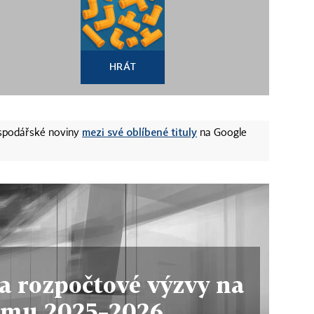
HRÁT
mezi své oblíbené tituly
ospodářské noviny
na Google
a rozpočtové výzvy na
omu 2025–2026