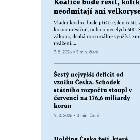
Koalice bude řešit, kol
neodmítají ani velkoryse
Vládní koalice bude příští týden řeši
korun měsíčně, nebo o necelých 600. Z
zákona, druhá maximálně využívá zmo
uvážení....
7. 8. 2026 ▪ 5 min. čtení
Šestý nejvyšší deficit od
vzniku Česka. Schodek
státního rozpočtu stoupl v
červenci na 176,6 miliardy
korun
4. 8. 2026 ▪ 3 min. čtení
Holding Česko řeší, které