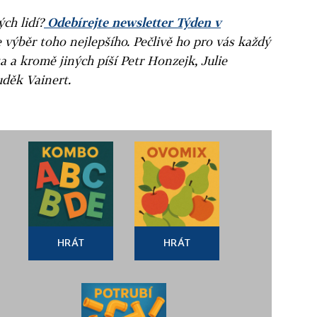
ých lidí?
Odebírejte newsletter Týden v
e výběr toho nejlepšího. Pečlivě ho pro vás každý
a a kromě jiných píší Petr Honzejk, Julie
uděk Vainert.
HRÁT
HRÁT