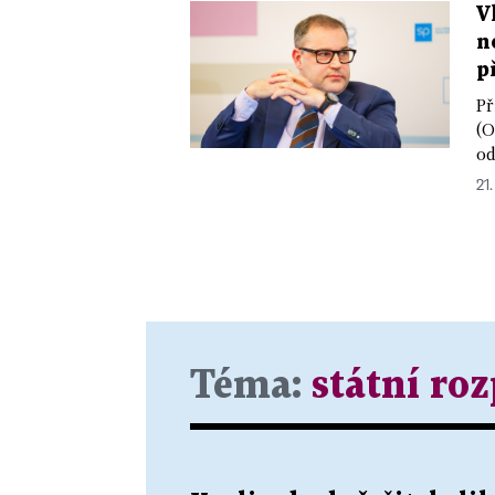
V
n
p
Př
(O
od
21.
Téma:
státní ro