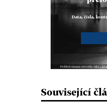
Data, čísla, konte
Přehled tématu vytvořila Aika - AI
Související čl