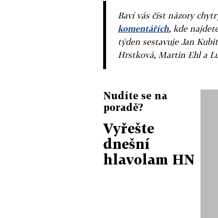
Baví vás číst názory chytr
komentářích
, kde najdet
týden sestavuje Jan Kubit
Hrstková, Martin Ehl a L
Nudíte se na
poradě?
Vyřešte
dnešní
hlavolam HN