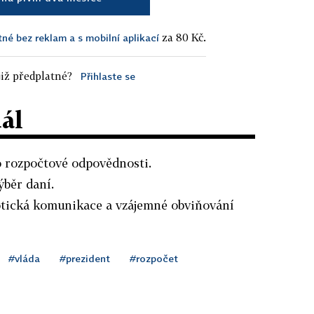
za 80 Kč.
tné bez reklam a s mobilní aplikací
iž předplatné?
Přihlaste se
dál
 o rozpočtové odpovědnosti.
ýběr daní.
otická komunikace a vzájemné obviňování
#vláda
#prezident
#rozpočet