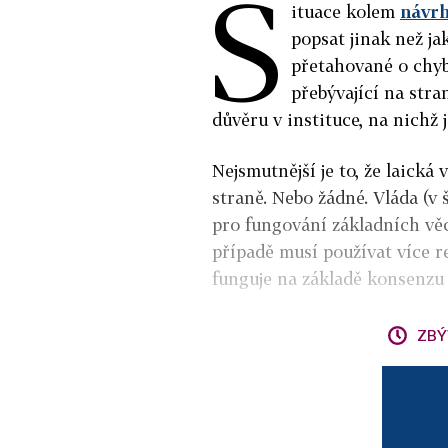
S
ituace kolem
návrh
popsat jinak než j
přetahované o chyb
přebývající na stra
důvěru v instituce, na nichž 
Nejsmutnější je to, že laická 
straně. Nebo žádné. Vláda (v 
pro fungování základních věcí
případě musí používat více r
funguje na základě konsenzu 
ZBÝ