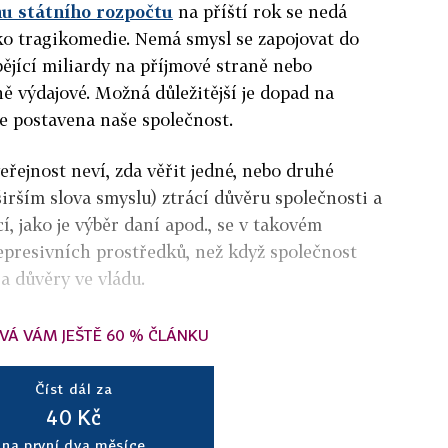
u státního rozpočtu
na příští rok se nedá
ako tragikomedie. Nemá smysl se zapojovat do
ějící miliardy na příjmové straně nebo
ně výdajové. Možná důležitější je dopad na
je postavena naše společnost.
veřejnost neví, zda věřit jedné, nebo druhé
širším slova smyslu) ztrácí důvěru společnosti a
, jako je výběr daní apod., se v takovém
epresivních prostředků, než když společnost
a důvěry ve vládu.
VÁ VÁM JEŠTĚ 60 % ČLÁNKU
Číst dál za
40 Kč
na první dva měsíce