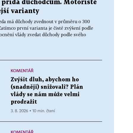
ik přidá důchodcům. Motoristé
jší varianty
t, zda má důchody zvednout v průměru o 300
atímco první varianta je čisté zvýšení podle
cnění vlády zvedat důchody podle svého
KOMENTÁŘ
Zvýšit dluh, abychom ho
(snadněji) snižovali? Plán
vlády se nám může velmi
prodražit
3. 8. 2026 ▪ 10 min. čtení
KOMENTÁŘ