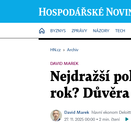
HOME
BYZNYS
ZPRÁVY
NÁZORY
TECH
HN.cz
›
Archiv
DAVID MAREK
Nejdražší po
rok? Důvěra 
David Marek
hlavní ekonom Deloit
27. 11. 2025 00:00 ▪ 2 min. čtení