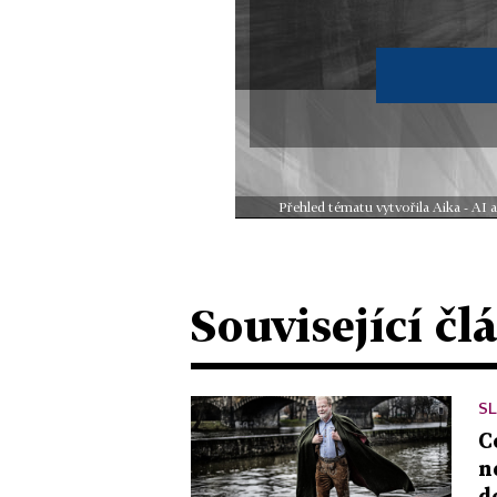
Přehled tématu vytvořila Aika - AI
Související čl
S
C
n