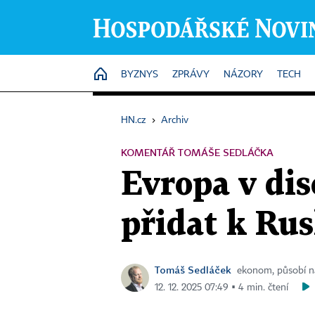
HOME
BYZNYS
ZPRÁVY
NÁZORY
TECH
HN.cz
›
Archiv
KOMENTÁŘ TOMÁŠE SEDLÁČKA
Evropa v di
přidat k Ru
Tomáš Sedláček
ekonom, působí na
12. 12. 2025 07:49 ▪ 4 min. čtení