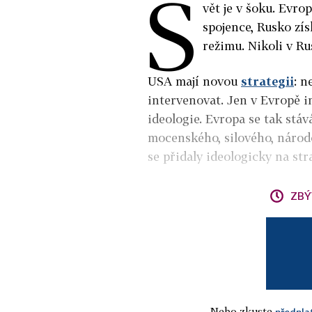
S
vět je v šoku. Evro
spojence, Rusko zís
režimu. Nikoli v Ru
USA mají novou
strategii
: n
intervenovat. Jen v Evropě i
ideologie. Evropa se tak stá
mocenského, silového, národ
se přidaly ideologicky na str
ZBÝ
Nebo zkuste
předpla