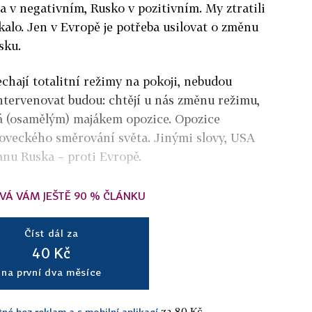
pa v negativním, Rusko v pozitivním. My ztratili
kalo. Jen v Evropě je potřeba usilovat o změnu
sku.
echají totalitní režimy na pokoji, nebudou
ntervenovat budou: chtějí u nás změnu režimu,
vá (osamělým) majákem opozice. Opozice
oveckého směrování světa. Jinými slovy, USA
anu Ruska – proti Evropě.
VÁ VÁM JEŠTĚ 90 % ČLÁNKU
Číst dál za
40 Kč
na první dva měsíce
za 80 Kč.
tné bez reklam a s mobilní aplikací