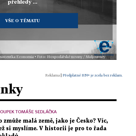
přehledy ...
VŠE O TÉMATU
 asistentka Economia • Foto: Hospodářské noviny / Midjourney
|
Předplatné HN+ je zcela bez reklam.
ánky
LOUPEK TOMÁŠE SEDLÁČKA
o zmůže malá země, jako je Česko? Víc,
ež si myslíme. V historii je pro to řada