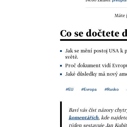
Máte j
Co se dočtete 
Jak se mění postoj USA k 
světě.
Proč dokument vidí Evropu
Jaké důsledky má nový ame
#EU
#Evropa
#Rusko
Baví vás číst názory chytr
komentářích
, kde najdet
týden sestavuje Jan Kubit