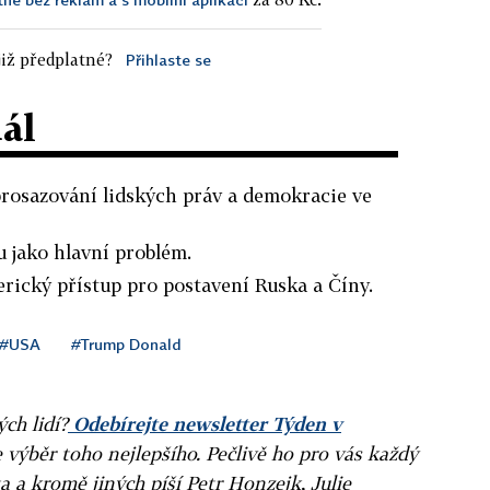
iž předplatné?
Přihlaste se
dál
prosazování lidských práv a demokracie ve
 jako hlavní problém.
rický přístup pro postavení Ruska a Číny.
#USA
#Trump Donald
ých lidí?
Odebírejte newsletter Týden v
e výběr toho nejlepšího. Pečlivě ho pro vás každý
a a kromě jiných píší Petr Honzejk, Julie