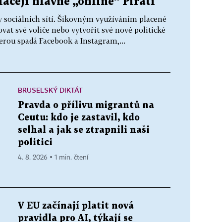
ácejí hlavně „online“ Piráti
y sociálních sítí. Šikovným využíváním placené
vat své voliče nebo vytvořit své nové politické
erou spadá Facebook a Instagram,...
BRUSELSKÝ DIKTÁT
Pravda o přílivu migrantů na
Ceutu: kdo je zastavil, kdo
selhal a jak se ztrapnili naši
politici
4. 8. 2026 ▪ 1 min. čtení
V EU začínají platit nová
pravidla pro AI, týkají se