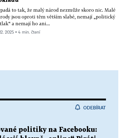
okladů
padá to tak, že malý národ nezmůže skoro nic. Malé
rody jsou oproti těm větším slabé, nemají „politický
tlak“ a nemají ho ani...
12. 2025 ▪ 4 min. čtení
ODEBÍRAT
ované politiky na Facebooku: