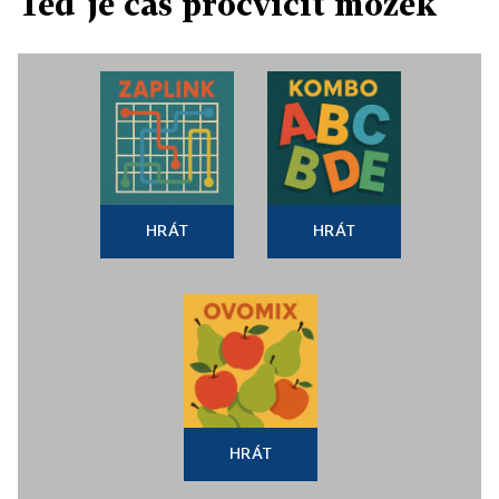
Teď je čas procvičit mozek
HRÁT
HRÁT
HRÁT