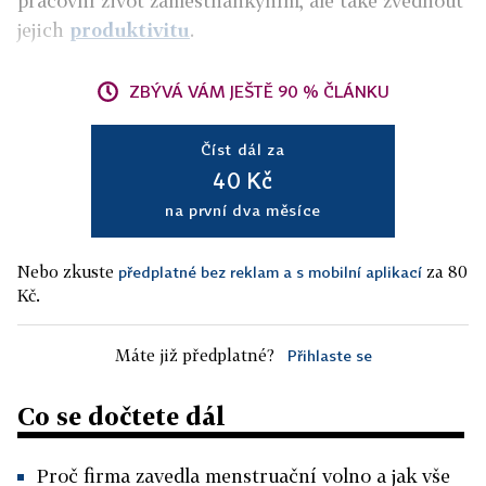
pracovní život zaměstnankyním, ale také zvednout
jejich
produktivitu
.
ZBÝVÁ VÁM JEŠTĚ 90 % ČLÁNKU
Číst dál za
40 Kč
na první dva měsíce
Nebo zkuste
za 80
předplatné bez reklam a s mobilní aplikací
Kč.
Máte již předplatné?
Přihlaste se
Co se dočtete dál
Proč firma zavedla menstruační volno a jak vše