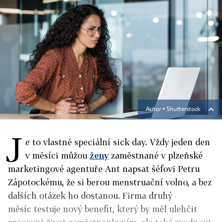
Autor ▪
Shutterstock
J
e to vlastně speciální sick day. Vždy jeden den
v měsíci můžou
ženy
zaměstnané v plzeňské
marketingové agentuře Ant napsat šéfovi Petru
Zápotockému, že si berou menstruační volno, a bez
dalších otázek ho dostanou. Firma druhý
měsíc testuje nový benefit, který by měl ulehčit