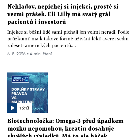
Nehladov, nepíchej si injekci, prostě si
vezmi prášek. Eli Lilly má svatý grál
pacientů i investorů
Injekce si běžní lidé sami píchají jen velmi neradi. Podle
průzkumů má k takové formě užívání léků averzi sedm
z deseti amerických pacientů....
6. 8. 2026 ▪ 4 min. čtení
16:13
Biotechnoložka: Omega-3 před úpadkem
mozku nepomohou, kreatin dosahuje
skvělých výsledků. Má to ale háček