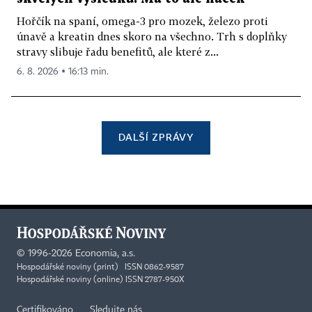
Hořčík na spaní, omega-3 pro mozek, železo proti
únavě a kreatin dnes skoro na všechno. Trh s doplňky
stravy slibuje řadu benefitů, ale které z...
6. 8. 2026 ▪ 16:13 min.
DALŠÍ ZPRÁVY
©
1996-2026
Economia, a.s.
Hospodářské noviny (print) ISSN 0862-9587
Hospodářské noviny (online) ISSN 2787-950X
Certifikováno
Sledujte nás