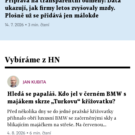
Příprava na transparentní odměny: Data
ukazují, jak firmy letos zvyšovaly mzdy.
Plošně už se přidává jen málokde
14. 7. 2026 ▪ 3 min. čtení
Vybíráme z HN
JAN KUBITA
Hledá se papaláš. Kdo jel v černém BMW s
majákem skrze „Turkovu“ křižovatku?
Před několika dny se do jedné pražské křižovatky
přihnalo obří luxusní BMW se začerněnými skly a
blikajícím majáčkem na střeše. Na červenou...
4. 8. 2026 ▪ 6 min. čtení