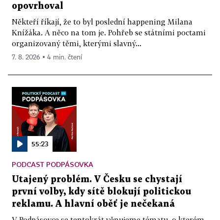
opovrhoval
Někteří říkají, že to byl poslední happening Milana
Knížáka. A něco na tom je. Pohřeb se státními poctami
organizovaný těmi, kterými slavný...
7. 8. 2026 ▪ 4 min. čtení
55:23
PODCAST PODPÁSOVKA
Utajený problém. V Česku se chystají
první volby, kdy sítě blokují politickou
reklamu. A hlavní oběť je nečekaná
V Podpásovce se tentokrát věnujeme tématu, o kterém