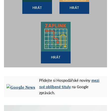
HRÁT
HRÁT
HRÁT
mezi
Přidejte si Hospodářské noviny
své oblíbené tituly
na Google
zprávách.