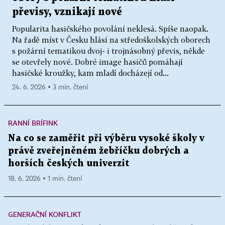
převisy, vznikají nové
Popularita hasičského povolání neklesá. Spíše naopak.
Na řadě míst v Česku hlásí na středoškolských oborech
s požární tematikou dvoj- i trojnásobný převis, někde
se otevřely nové. Dobré image hasičů pomáhají
hasičské kroužky, kam mladí docházejí od...
24. 6. 2026 ▪ 3 min. čtení
RANNÍ BRÍFINK
Na co se zaměřit při výběru vysoké školy v
právě zveřejněném žebříčku dobrých a
horších českých univerzit
18. 6. 2026 ▪ 1 min. čtení
GENERAČNÍ KONFLIKT