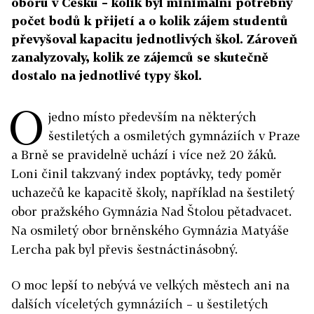
oborů v Česku – kolik byl minimální potřebný
počet bodů k přijetí a o kolik zájem studentů
převyšoval kapacitu jednotlivých škol. Zároveň
zanalyzovaly, kolik ze zájemců se skutečně
dostalo na jednotlivé typy škol.
O
jedno místo především na některých
šestiletých a osmiletých gymnáziích v Praze
a Brně se pravidelně uchází i více než 20 žáků.
Loni činil takzvaný index poptávky, tedy poměr
uchazečů ke kapacitě školy, například na šestiletý
obor pražského Gymnázia Nad Štolou pětadvacet.
Na osmiletý obor brněnského Gymnázia Matyáše
Lercha pak byl převis šestnáctinásobný.
O moc lepší to nebývá ve velkých městech ani na
dalších víceletých gymnáziích – u šestiletých