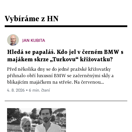
Vybíráme z HN
JAN KUBITA
Hledá se papaláš. Kdo jel v černém BMW s
majákem skrze „Turkovu“ křižovatku?
Před několika dny se do jedné pražské křižovatky
přihnalo obří luxusní BMW se začerněnými skly a
blikajícím majáčkem na střeše. Na červenou...
4. 8. 2026 ▪ 6 min. čtení