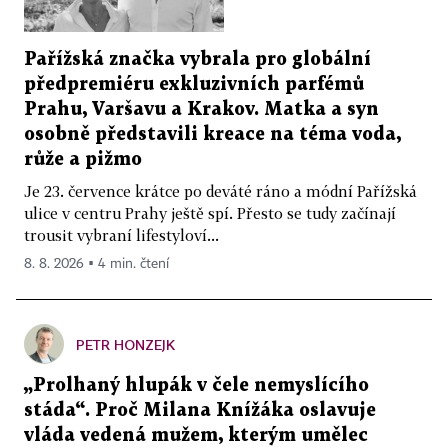
Pařížská značka vybrala pro globální
předpremiéru exkluzivních parfémů
Prahu, Varšavu a Krakov. Matka a syn
osobně představili kreace na téma voda,
růže a pižmo
Je 23. července krátce po deváté ráno a módní Pařížská
ulice v centru Prahy ještě spí. Přesto se tudy začínají
trousit vybraní lifestyloví...
8. 8. 2026 ▪ 4 min. čtení
PETR HONZEJK
„Prolhaný hlupák v čele nemyslícího
stáda“. Proč Milana Knížáka oslavuje
vláda vedená mužem, kterým umělec