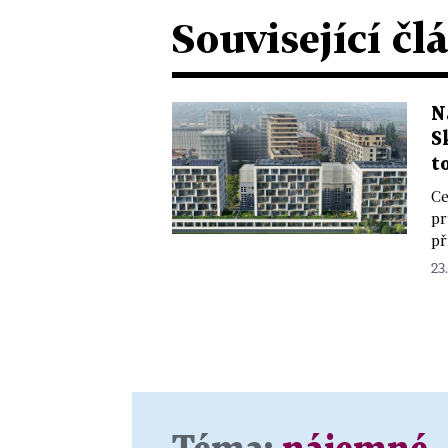
Související čl
N
S
t
Ce
pr
př
23