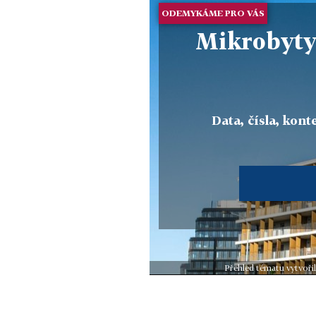
ODEMYKÁME PRO VÁS
Mikrobyty 
Data, čísla, konte
Přehled tématu vytvoři