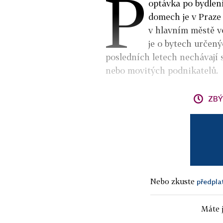
P
optávka po bydlen
domech je v Praze 
v hlavním městě v
je o bytech určen
posledních letech nechávají 
nebo movitých podnikatelů.
ZBÝ
Nebo zkuste
předpla
Máte j