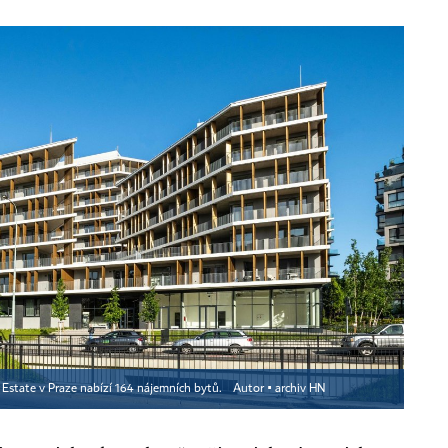
 Estate v Praze nabízí 164 nájemních bytů.
Autor ▪
archiv HN