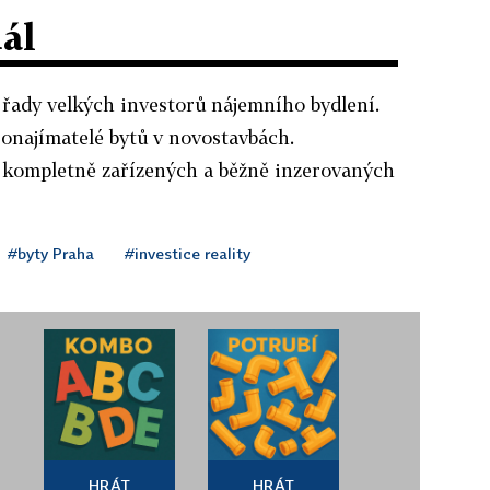
dál
y řady velkých investorů nájemního bydlení.
ronajímatelé bytů v novostavbách.
 v kompletně zařízených a běžně inzerovaných
#byty Praha
#investice reality
HRÁT
HRÁT