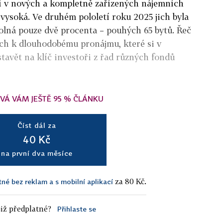
í v nových a kompletně zařízených nájemních
vysoká. Ve druhém pololetí roku 2025 jich byla
olná pouze dvě procenta – pouhých 65 bytů. Řeč
ých k dlouhodobému pronájmu, které si v
stavět na klíč investoři z řad různých fondů
VÁ VÁM JEŠTĚ 95 % ČLÁNKU
Číst dál za
40 Kč
na první dva měsíce
za 80 Kč.
tné bez reklam a s mobilní aplikací
iž předplatné?
Přihlaste se