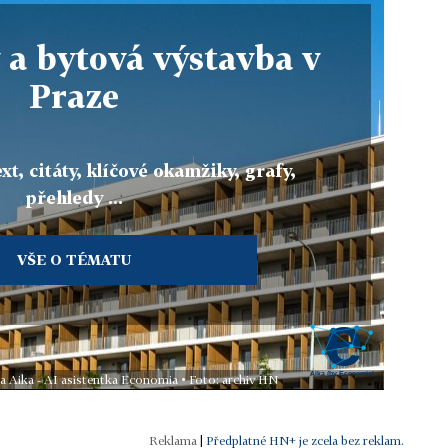
a bytová výstavba v
Praze
xt, citáty, klíčové okamžiky, grafy,
přehledy ...
VŠE O TÉMATU
la Aika - AI asistentka Economia • Foto: archiv HN
|
Předplatné HN+ je zcela bez reklam.