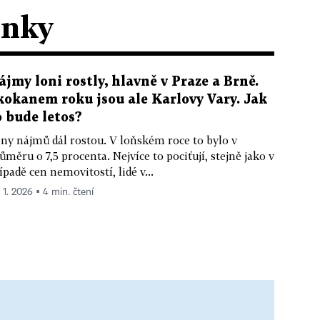
ánky
ájmy loni rostly, hlavně v Praze a Brně.
kokanem roku jsou ale Karlovy Vary. Jak
o bude letos?
ny nájmů dál rostou. V loňském roce to bylo v
ůměru o 7,5 procenta. Nejvíce to pociťují, stejně jako v
ípadě cen nemovitostí, lidé v...
. 1. 2026 ▪ 4 min. čtení