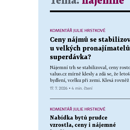
Téma:
nájemné
KOMENTÁŘ JULIE HRSTKOVÉ
Ceny nájmů se stabilizov
u velkých pronajímatelů
superdávka?
Nájemní trh se stabilizoval, ceny ros
valuo.cz mírně klesly a zdá se, že let
bydlení, vcelku při zemi. Klesá rovněž
17. 7. 2026 ▪ 4 min. čtení
KOMENTÁŘ JULIE HRSTKOVÉ
Nabídka bytů prudce
vzrostla, ceny i nájemné