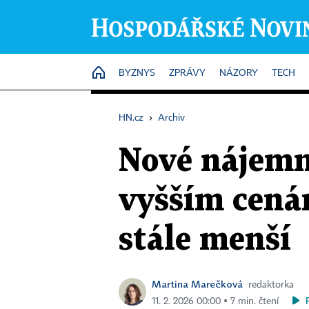
HOME
BYZNYS
ZPRÁVY
NÁZORY
TECH
HN.cz
›
Archiv
Nové nájemn
vyšším cená
stále menší
Martina Marečková
redaktorka
11. 2. 2026 00:00 ▪ 7 min. čtení