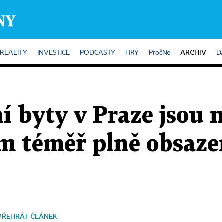
ARCHIV
REALITY
INVESTICE
PODCASTY
HRY
PročNe
D
í byty v Praze jsou 
m téměř plně obsaze
PŘEHRÁT ČLÁNEK