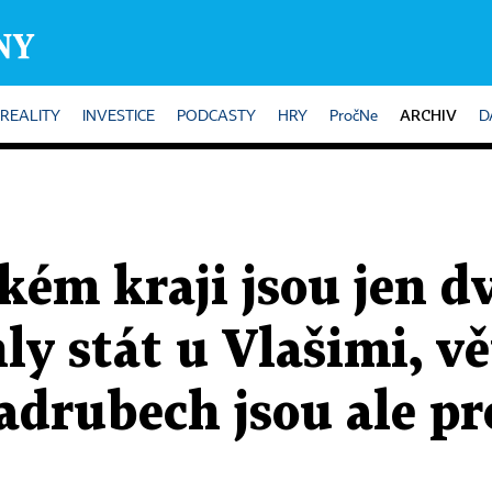
ARCHIV
REALITY
INVESTICE
PODCASTY
HRY
PročNe
D
kém kraji jsou jen d
y stát u Vlašimi, vě
adrubech jsou ale pr