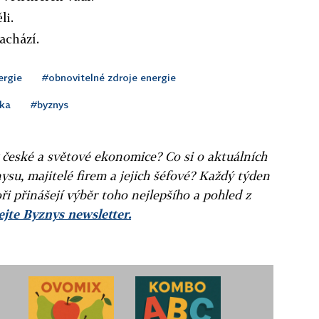
li.
achází.
ergie
#obnovitelné zdroje energie
ika
#byznys
v české a světové ekonomice? Co si o aktuálních
ysu, majitelé firem a jejich šéfové? Každý týden
ři přinášejí výběr toho nejlepšího a pohled z
jte Byznys newsletter.