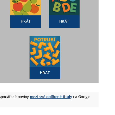
HRÁT
HRÁT
HRÁT
mezi své oblíbené tituly
ospodářské noviny
na Google