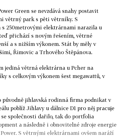
Power Green se nevzdává snahy postavit
 větrný park s pěti větrníky. S
s 250metrovými elektrárnami narazila u
 teď přichází s novým řešením, větrné
enší a s nižším výkonem. Stát by měly v
Vlašimi, Řimovic a Trhového Štěpánova.
m jediná větrná elektrárna u Pcher na
níky s celkovým výkonem šest megawattů, v
ko původně jihlavská rodinná firma podnikat v
eálu poblíž Jihlavy u dálnice D1 pro něj pracuje
e se společnosti dařilo, tak do portfolia
opment a následně i obnovitelné zdroje energie
 Power. S větrnými elektrárnami ovšem naráží