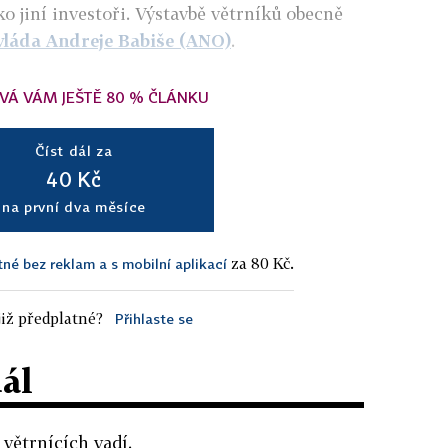
ko jiní investoři. Výstavbě větrníků obecně
vláda Andreje Babiše (ANO)
.
VÁ VÁM JEŠTĚ 80 % ČLÁNKU
Číst dál za
40 Kč
na první dva měsíce
za 80 Kč.
tné bez reklam a s mobilní aplikací
iž předplatné?
Přihlaste se
dál
větrnících vadí.