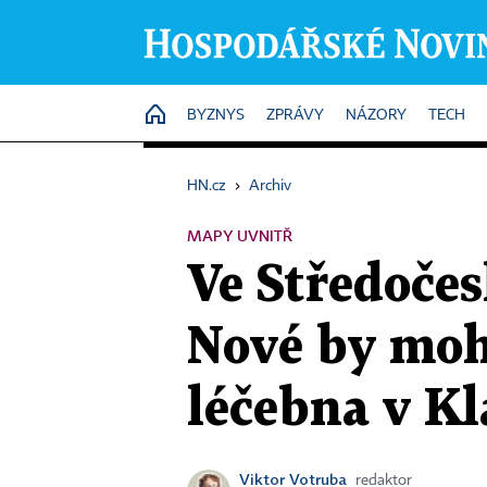
HOME
BYZNYS
ZPRÁVY
NÁZORY
TECH
HN.cz
›
Archiv
MAPY UVNITŘ
Ve Středočes
Nové by mohl
léčebna v Kl
Viktor Votruba
redaktor