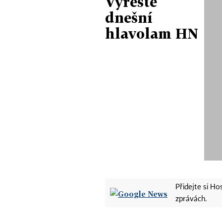
Vyřešte
dnešní
hlavolam HN
Přidejte si H
zprávách.