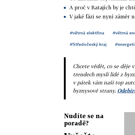
A proč v Ratajích by je chtě
V jaké fázi se nyní záměr n
#větrná elektřina
#větrná en
#Středočeský kraj
#energet
Chcete vědět, co se děje 
trendech myslí lidé z byzn
v pátek vám naši top auto
byznysové strany.
Odebíre
Nudíte se na
poradě?