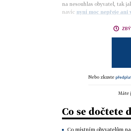
na nesouhlas obyvatel, tak ja
navíc
nyní moc nepřeje ani 
ZBÝ
Nebo zkuste
předpla
Máte j
Co se dočtete 
Co místním obyvatelům na 