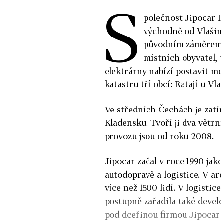
S
polečnost Jipocar 
východně od Vlašimi
původním záměrem 
místních obyvatel,
elektrárny nabízí postavit m
katastru tří obcí: Ratají u 
Ve středních Čechách je zatí
Kladensku. Tvoří ji dva větr
provozu jsou od roku 2008.
Jipocar začal v roce 1990 ja
autodopravě a logistice. V ar
více než 1500 lidí. V logistic
postupně zařadila také devel
pod dceřinou firmou Jipocar