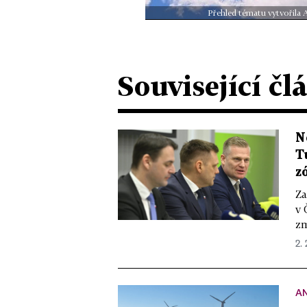
Přehled tématu vytvořila 
Související čl
N
T
z
Za
v 
zm
2.
A