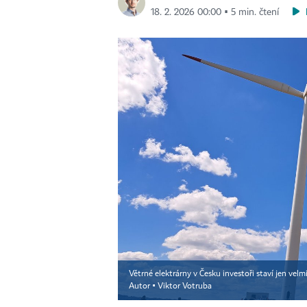
18. 2. 2026 00:00 ▪ 5 min. čtení
Větrné elektrárny v Česku investoři staví jen velm
Autor ▪
Viktor Votruba