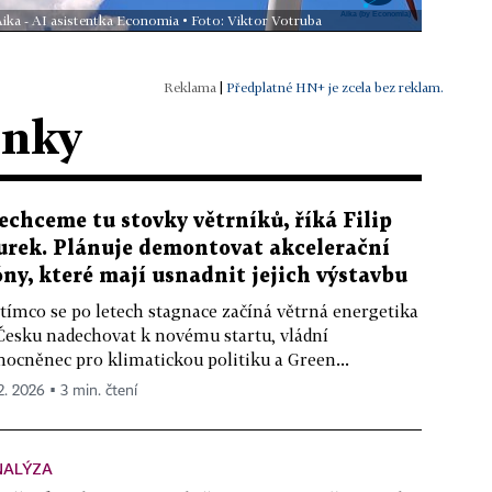
Aika - AI asistentka Economia • Foto: Viktor Votruba
|
Předplatné HN+ je zcela bez reklam.
ánky
echceme tu stovky větrníků, říká Filip
urek. Plánuje demontovat akcelerační
óny, které mají usnadnit jejich výstavbu
tímco se po letech stagnace začíná větrná energetika
Česku nadechovat k novému startu, vládní
ocněnec pro klimatickou politiku a Green...
 2. 2026 ▪ 3 min. čtení
NALÝZA