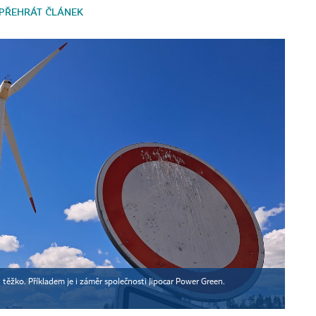
PŘEHRÁT ČLÁNEK
i těžko. Příkladem je i záměr společnosti Jipocar Power Green.