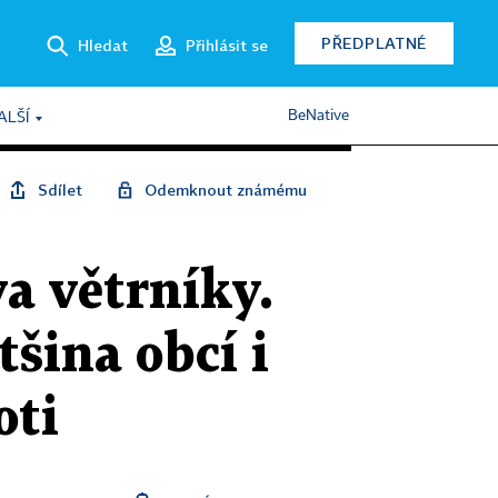
PŘEDPLATNÉ
Hledat
Přihlásit se
BeNative
ALŠÍ
Sdílet
Odemknout známému
va větrníky.
tšina obcí i
oti