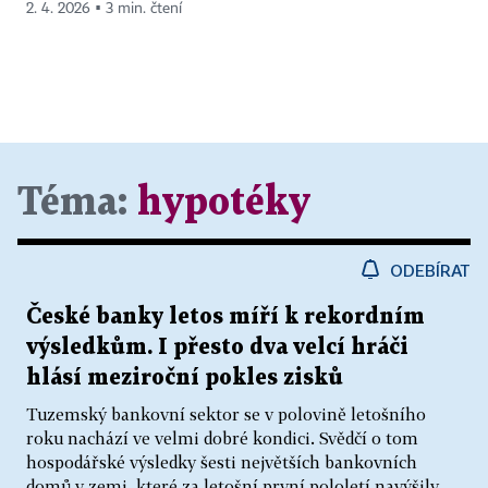
2. 4. 2026 ▪ 3 min. čtení
Téma:
hypotéky
ODEBÍRAT
České banky letos míří k rekordním
výsledkům. I přesto dva velcí hráči
hlásí meziroční pokles zisků
Tuzemský bankovní sektor se v polovině letošního
roku nachází ve velmi dobré kondici. Svědčí o tom
hospodářské výsledky šesti největších bankovních
domů v zemi, které za letošní první pololetí navýšily