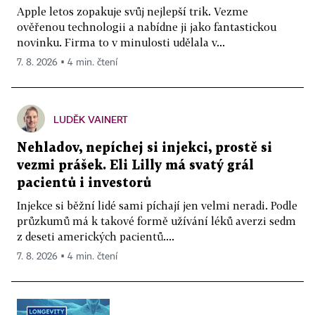
Apple letos zopakuje svůj nejlepší trik. Vezme
ověřenou technologii a nabídne ji jako fantastickou
novinku. Firma to v minulosti udělala v...
7. 8. 2026 ▪ 4 min. čtení
LUDĚK VAINERT
Nehladov, nepíchej si injekci, prostě si
vezmi prášek. Eli Lilly má svatý grál
pacientů i investorů
Injekce si běžní lidé sami píchají jen velmi neradi. Podle
průzkumů má k takové formě užívání léků averzi sedm
z deseti amerických pacientů....
7. 8. 2026 ▪ 4 min. čtení