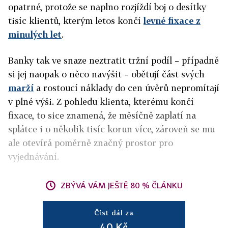
opatrné, protože se naplno rozjíždí boj o desítky
tisíc klientů, kterým letos končí
levné fixace z
minulých let
.
Banky tak ve snaze neztratit tržní podíl – případně
si jej naopak o něco navýšit – obětují část svých
marží
a rostoucí náklady do cen úvěrů nepromítají
v plné výši
. Z pohledu klienta, kterému končí
fixace, to sice znamená, že měsíčně zaplatí na
splátce i o několik tisíc korun více, zároveň se mu
ale otevírá poměrně značný prostor pro
vyjednávání.
ZBÝVÁ VÁM JEŠTĚ 80 % ČLÁNKU
Číst dál za
40 Kč