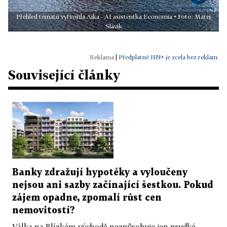
Přehled tématu vytvořila Aika - AI asistentka Economia • Foto: Matej
Slávik
|
Předplatné HN+ je zcela bez reklam.
Související články
Banky zdražují hypotéky a vyloučeny
nejsou ani sazby začínající šestkou. Pokud
zájem opadne, zpomalí růst cen
nemovitostí?
Válka na Blízkém východě nezpůsobuje jen prudké