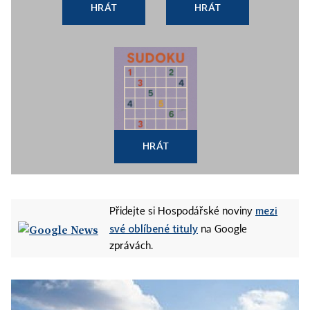
HRÁT
HRÁT
HRÁT
mezi
Přidejte si Hospodářské noviny
své oblíbené tituly
na Google
zprávách.