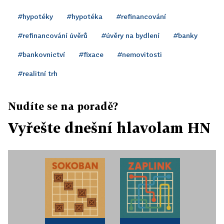
#hypotéky
#hypotéka
#refinancování
#refinancování úvěrů
#úvěry na bydlení
#banky
#bankovnictví
#fixace
#nemovitosti
#realitní trh
Nudíte se na poradě?
Vyřešte dnešní hlavolam HN