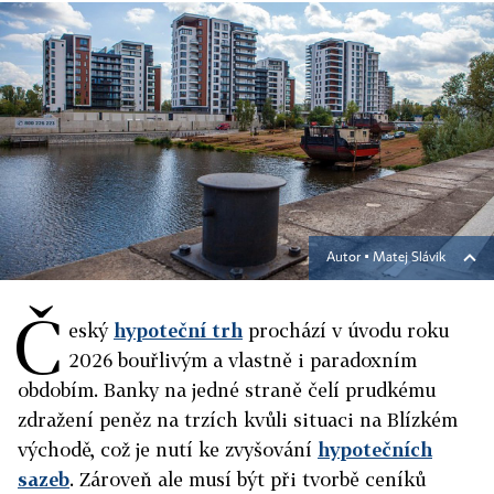
Autor ▪
Matej Slávik
Č
eský
hypoteční trh
prochází v úvodu roku
2026 bouřlivým a vlastně i paradoxním
obdobím
. Banky na jedné straně čelí prudkému
zdražení peněz na trzích kvůli situaci na Blízkém
východě, což je nutí ke zvyšování
hypotečních
sazeb
.
Zároveň ale musí být při tvorbě ceníků