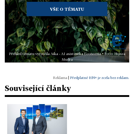
VŠE O TÉMATU
Přehled tématu vytvořila Aika - AI asistentka Economia • Foto: Honza
Mudra
|
Předplatné HN+ je zcela bez reklam.
Související články