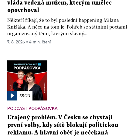
vláda vedená mužem, kterým umělec
opovrhoval
Někteří říkají, že to byl poslední happening Milana
Knížáka. A něco na tom je. Pohřeb se státními poctami
organizovaný těmi, kterými slavný...
7. 8. 2026 ▪ 4 min. čtení
55:23
PODCAST PODPÁSOVKA
Utajený problém. V Česku se chystají
první volby, kdy sítě blokují politickou
reklamu. A hlavní oběť je nečekaná