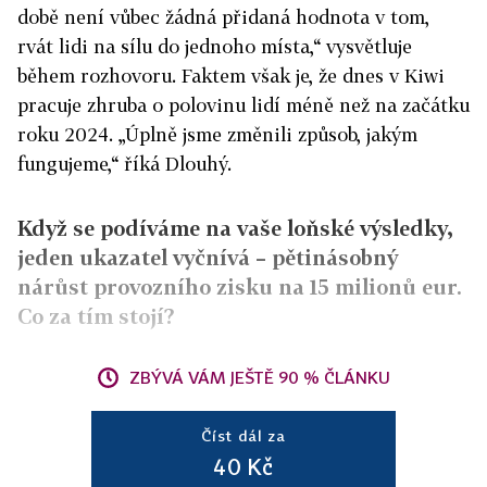
době není vůbec žádná přidaná hodnota v tom,
rvát lidi na sílu do jednoho místa,“ vysvětluje
během rozhovoru. Faktem však je, že dnes v Kiwi
pracuje zhruba o polovinu lidí méně než na začátku
roku 2024. „Úplně jsme změnili způsob, jakým
fungujeme,“ říká Dlouhý.
Když se podíváme na vaše loňské výsledky,
jeden ukazatel vyčnívá – pětinásobný
nárůst provozního zisku na 15 milionů eur.
Co za tím stojí?
ZBÝVÁ VÁM JEŠTĚ 90 % ČLÁNKU
Číst dál za
40 Kč