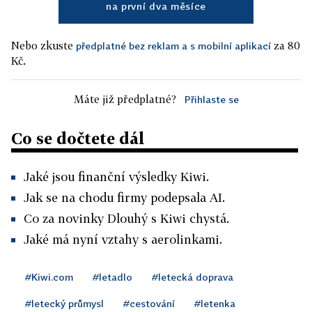
na první dva měsíce
Nebo zkuste
za 80
předplatné bez reklam a s mobilní aplikací
Kč.
Máte již předplatné?
Přihlaste se
Co se dočtete dál
Jaké jsou finanční výsledky Kiwi.
Jak se na chodu firmy podepsala AI.
Co za novinky Dlouhý s Kiwi chystá.
Jaké má nyní vztahy s aerolinkami.
#Kiwi.com
#letadlo
#letecká doprava
#letecký průmysl
#cestování
#letenka