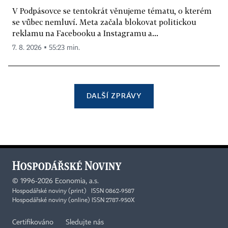
V Podpásovce se tentokrát věnujeme tématu, o kterém
se vůbec nemluví. Meta začala blokovat politickou
reklamu na Facebooku a Instagramu a...
7. 8. 2026 ▪ 55:23 min.
DALŠÍ ZPRÁVY
©
1996-2026
Economia, a.s.
Hospodářské noviny (print) ISSN 0862-9587
Hospodářské noviny (online) ISSN 2787-950X
Certifikováno
Sledujte nás