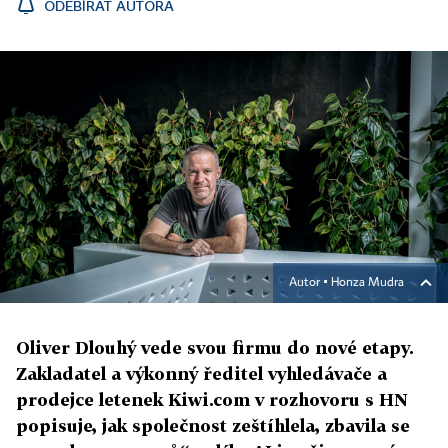
ODEBÍRAT AUTORA
Autor ▪
Honza Mudra
Oliver Dlouhý vede svou firmu do nové etapy.
Zakladatel a výkonný ředitel vyhledávače a
prodejce letenek Kiwi.com v rozhovoru s HN
popisuje, jak společnost zeštíhlela, zbavila se