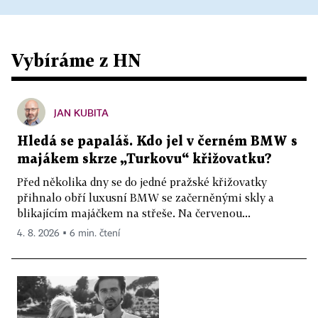
Vybíráme z HN
JAN KUBITA
Hledá se papaláš. Kdo jel v černém BMW s
majákem skrze „Turkovu“ křižovatku?
Před několika dny se do jedné pražské křižovatky
přihnalo obří luxusní BMW se začerněnými skly a
blikajícím majáčkem na střeše. Na červenou...
4. 8. 2026 ▪ 6 min. čtení