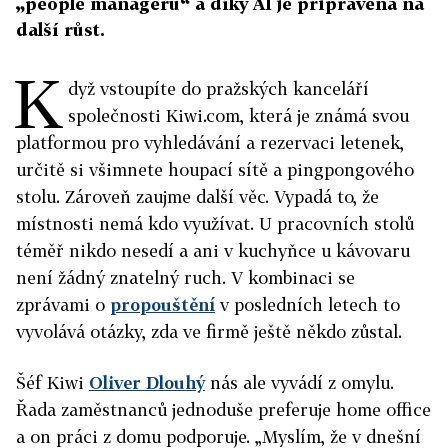
„people managerů“ a díky AI je připravená na
další růst.
K
dyž vstoupíte do pražských kanceláří
společnosti Kiwi.com, která je známá svou
platformou pro vyhledávání a rezervaci letenek,
určitě si všimnete houpací sítě a pingpongového
stolu. Zároveň zaujme další věc. Vypadá to, že
místnosti nemá kdo využívat. U pracovních stolů
téměř nikdo nesedí a ani v kuchyňce u kávovaru
není žádný znatelný ruch. V kombinaci se
zprávami o
propouštění
v posledních letech to
vyvolává otázky, zda ve firmě ještě někdo zůstal.
Šéf Kiwi
Oliver Dlouhý
nás ale vyvádí z omylu.
Řada zaměstnanců jednoduše preferuje home office
a on práci z domu podporuje. „Myslím, že v dnešní