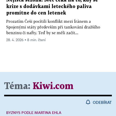
Nejistá sezona. Svět čeká na to, kdy se
krize s dodávkami leteckého paliva
promítne do cen letenek
Prozatím Češi pocítili konflikt mezi Íránem a
Spojenými státy především při tankování dražšího
benzinu či nafty. Teď by se měli začít...
28. 4. 2026 ▪ 8 min. čtení
Téma:
Kiwi.com
ODEBÍRAT
BYZNYS PODLE MARTINA EHLA