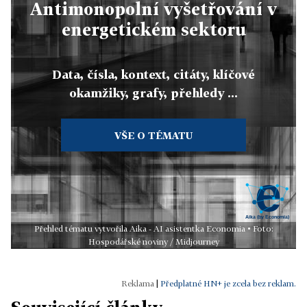
Antimonopolní vyšetřování v
energetickém sektoru
Data, čísla, kontext, citáty, klíčové
okamžiky, grafy, přehledy ...
VŠE O TÉMATU
Přehled tématu vytvořila Aika - AI asistentka Economia • Foto:
Hospodářské noviny / Midjourney
|
Předplatné HN+ je zcela bez reklam.