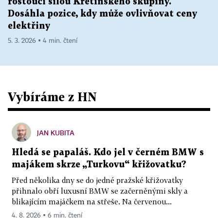
rostoucí silou Křetínského skupiny.
Dosáhla pozice, kdy může ovlivňovat ceny
elektřiny
5. 3. 2026 ▪ 4 min. čtení
Vybíráme z HN
JAN KUBITA
Hledá se papaláš. Kdo jel v černém BMW s
majákem skrze „Turkovu“ křižovatku?
Před několika dny se do jedné pražské křižovatky
přihnalo obří luxusní BMW se začerněnými skly a
blikajícím majáčkem na střeše. Na červenou...
4. 8. 2026 ▪ 6 min. čtení