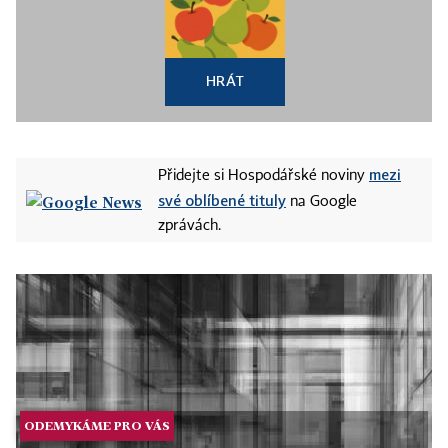
HRÁT
mezi
Přidejte si Hospodářské noviny
své oblíbené tituly
na Google
zprávách.
ODEMYKÁME PRO VÁS