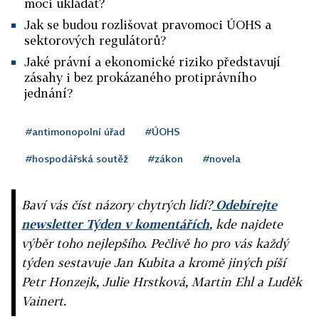
moci ukládat?
Jak se budou rozlišovat pravomoci ÚOHS a
sektorových regulátorů?
Jaké právní a ekonomické riziko představují
zásahy i bez prokázaného protiprávního
jednání?
#antimonopolní úřad
#ÚOHS
#hospodářská soutěž
#zákon
#novela
Baví vás číst názory chytrých lidí?
Odebírejte
newsletter Týden v komentářích
, kde najdete
výběr toho nejlepšího. Pečlivě ho pro vás každý
týden sestavuje Jan Kubita a kromě jiných píší
Petr Honzejk, Julie Hrstková, Martin Ehl a Luděk
Vainert.