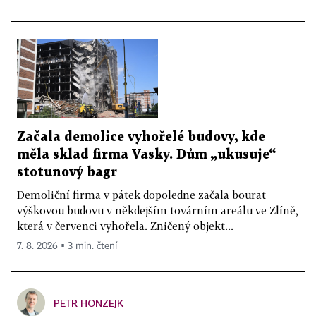
Začala demolice vyhořelé budovy, kde
měla sklad firma Vasky. Dům „ukusuje“
stotunový bagr
Demoliční firma v pátek dopoledne začala bourat
výškovou budovu v někdejším továrním areálu ve Zlíně,
která v červenci vyhořela. Zničený objekt...
7. 8. 2026 ▪ 3 min. čtení
PETR HONZEJK