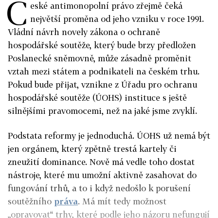
Č
eské antimonopolní právo zřejmě čeká
největší proměna od jeho vzniku v roce 1991.
Vládní návrh novely zákona o ochraně
hospodářské soutěže, který bude brzy předložen
Poslanecké sněmovně, může zásadně proměnit
vztah mezi státem a podnikateli na českém trhu.
Pokud bude přijat, vznikne z Úřadu pro ochranu
hospodářské soutěže (ÚOHS) instituce s ještě
silnějšími pravomocemi, než na jaké jsme zvyklí.
Podstata reformy je jednoduchá. ÚOHS už nemá být
jen orgánem, který zpětně trestá kartely či
zneužití dominance. Nově má vedle toho dostat
nástroje, které mu umožní aktivně zasahovat do
fungování trhů, a to i když nedošlo k porušení
soutěžního
práva
. Má mít tedy možnost
„opravovat“ trhy, které podle jeho názoru nefungují