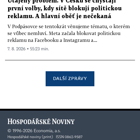
Utajený problém. V Česku se chystají
první volby, kdy sítě blokují politickou
reklamu. A hlavní oběť je nečekaná
V Podpásovce se tentokrát věnujeme tématu, o kterém
se vůbec nemluví. Meta začala blokovat politickou
reklamu na Facebooku a Instagramu a...
7. 8. 2026 ▪ 55:23 min.
DALŠÍ ZPRÁVY
©
1996-2026
Economia, a.s.
Hospodářské noviny (print) ISSN 0862-9587