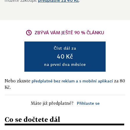
předplatné za 40 Kč
můžete zakoupit
.
ZBÝVÁ VÁM JEŠTĚ 90 % ČLÁNKU
Číst dál za
40 Kč
na první dva měsíce
Nebo zkuste
za 80
předplatné bez reklam a s mobilní aplikací
Kč.
Máte již předplatné?
Přihlaste se
Co se dočtete dál