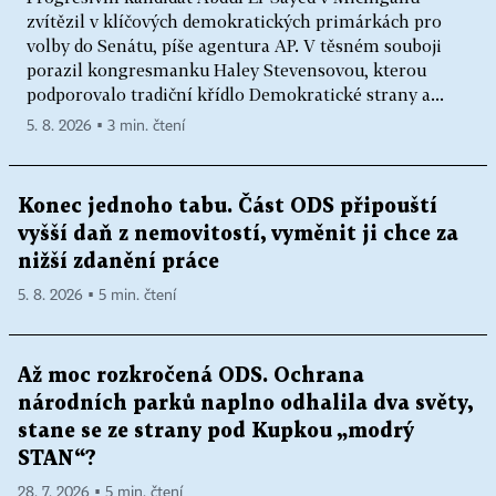
zvítězil v klíčových demokratických primárkách pro
volby do Senátu, píše agentura AP. V těsném souboji
porazil kongresmanku Haley Stevensovou, kterou
podporovalo tradiční křídlo Demokratické strany a...
5. 8. 2026 ▪ 3 min. čtení
Konec jednoho tabu. Část ODS připouští
vyšší daň z nemovitostí, vyměnit ji chce za
nižší zdanění práce
5. 8. 2026 ▪ 5 min. čtení
Až moc rozkročená ODS. Ochrana
národních parků naplno odhalila dva světy,
stane se ze strany pod Kupkou „modrý
STAN“?
28. 7. 2026 ▪ 5 min. čtení