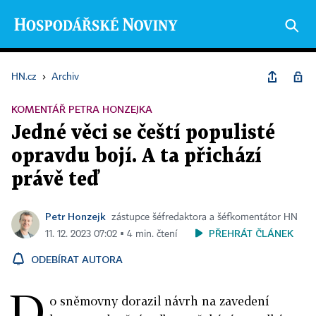
HN.cz
›
Archiv
KOMENTÁŘ PETRA HONZEJKA
Jedné věci se čeští populisté
opravdu bojí. A ta přichází
právě teď
Petr Honzejk
zástupce šéfredaktora a šéfkomentátor HN
PŘEHRÁT ČLÁNEK
11. 12. 2023 07:02 ▪ 4 min. čtení
ODEBÍRAT AUTORA
D
o sněmovny dorazil návrh na zavedení