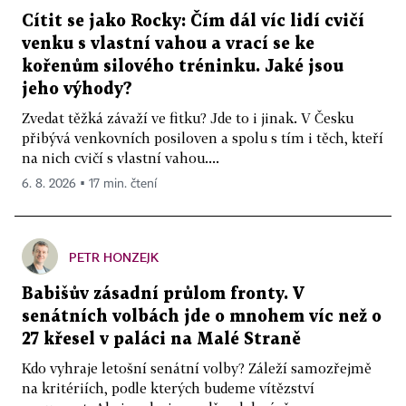
Cítit se jako Rocky: Čím dál víc lidí cvičí
venku s vlastní vahou a vrací se ke
kořenům silového tréninku. Jaké jsou
jeho výhody?
Zvedat těžká závaží ve fitku? Jde to i jinak. V Česku
přibývá venkovních posiloven a spolu s tím i těch, kteří
na nich cvičí s vlastní vahou....
6. 8. 2026 ▪ 17 min. čtení
PETR HONZEJK
Babišův zásadní průlom fronty. V
senátních volbách jde o mnohem víc než o
27 křesel v paláci na Malé Straně
Kdo vyhraje letošní senátní volby? Záleží samozřejmě
na kritériích, podle kterých budeme vítězství