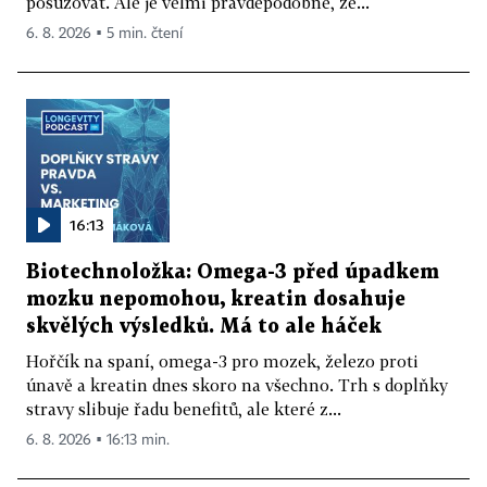
posuzovat. Ale je velmi pravděpodobné, že...
6. 8. 2026 ▪ 5 min. čtení
16:13
Biotechnoložka: Omega-3 před úpadkem
mozku nepomohou, kreatin dosahuje
skvělých výsledků. Má to ale háček
Hořčík na spaní, omega-3 pro mozek, železo proti
únavě a kreatin dnes skoro na všechno. Trh s doplňky
stravy slibuje řadu benefitů, ale které z...
6. 8. 2026 ▪ 16:13 min.