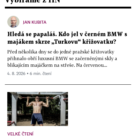
JAN KUBITA
Hledá se papaláš. Kdo jel v černém BMW s
majákem skrze „Turkovu“ křižovatku?
Před několika dny se do jedné pražské křižovatky
přihnalo obří luxusní BMW se začerněnými skly a
blikajícím majáčkem na střeše. Na červenou...
4. 8. 2026 ▪ 6 min. čtení
VELKÉ ČTENÍ