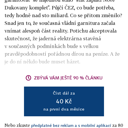
Dukovany komplet". Půjčí ČEZ, co bude potřeba,
tedy hodně nad sto miliard. Co se přitom změnilo?
Snad jen to, že současná vládní garnitura začala
vnímat alespoň část reality. Potichu akceptovala
skutečnost, že jaderná elektrárna stavěná
v současných podmínkách bude s velkou
pravděpodobností pořádnou dírou na peníze. A že
je do ní někdo bude muset házet.
ZBÝVÁ VÁM JEŠTĚ 90 % ČLÁNKU
Číst dál za
40 Kč
na první dva měsíce
Nebo zkuste
za 80
předplatné bez reklam a s mobilní aplikací