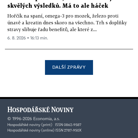
skvělých výsledků. Má to ale háček
Hořčík na spaní, omega-3 pro mozek, železo proti
únavě a kreatin dnes skoro na všechno. Trh s doplňky
stravy slibuje řadu benefitů, ale které z...
6. 8. 2026 ▪ 16:13 min.
DALŠÍ ZPRÁVY
©
1996-2026
Economia, a.s.
Hospodářské noviny (print) ISSN 0862-9587
Hospodářské noviny (online) ISSN 2787-950X