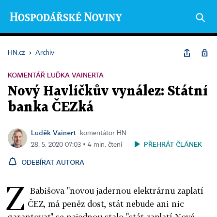
HN.cz
›
Archiv
KOMENTÁŘ LUĎKA VAINERTA
Nový Havlíčkův vynález: Státní
banka ČEZká
Luděk Vainert
komentátor HN
PŘEHRÁT ČLÁNEK
28. 5. 2020 07:03 ▪ 4 min. čtení
ODEBÍRAT AUTORA
Z
Babišova "novou jadernou elektrárnu zaplatí
ČEZ, má peněz dost, stát nebude ani nic
garantovat" se najednou stalo "stát zaplatí Nové