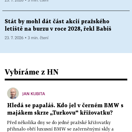
23. 7. 2026 ▪ 3 min. čtení
Stát by mohl dát část akcií pražského
letiště na burzu v roce 2028, řekl Babiš
23. 7. 2026 ▪ 3 min. čtení
Vybíráme z HN
JAN KUBITA
Hledá se papaláš. Kdo jel v černém BMW s
majákem skrze „Turkovu“ křižovatku?
Před několika dny se do jedné pražské křižovatky
přihnalo obří luxusní BMW se začerněnými skly a