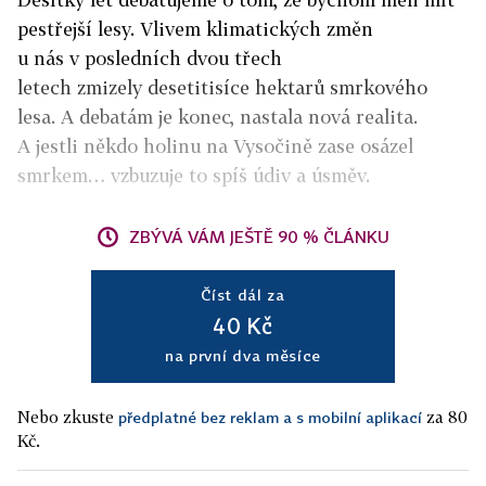
pestřejší lesy. Vlivem klimatických změn
u nás v posledních dvou třech
letech zmizely desetitisíce hektarů smrkového
lesa. A debatám je konec, nastala nová realita.
A jestli někdo holinu na Vysočině zase osázel
smrkem… vzbuzuje to spíš údiv a úsměv.
ZBÝVÁ VÁM JEŠTĚ 90 % ČLÁNKU
Číst dál za
40 Kč
na první dva měsíce
Nebo zkuste
za 80
předplatné bez reklam a s mobilní aplikací
Kč.