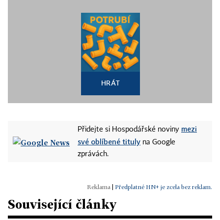
HRÁT
mezi
Přidejte si Hospodářské noviny
své oblíbené tituly
na Google
zprávách.
|
Předplatné HN+ je zcela bez reklam.
Související články