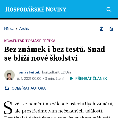
HN.cz
›
Archiv
KOMENTÁŘ TOMÁŠE FEŘTKA
Bez známek i bez testů. Snad
se blíží nové školství
Tomáš Feřtek
konzultant EDUin
PŘEHRÁT ČLÁNEK
6. 1. 2021 00:00 ▪ 3 min. čtení
ODEBÍRAT AUTORA
S
vět se nemění na základě ušlechtilých záměrů,
ale prostřednictvím nečekaných událostí.
Desítky let debatujeme o tom, že bychom měli mít