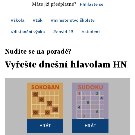
Máte již předplatné?
Přihlaste se
#škola
#žák
#ministerstvo školství
#distanční výuka
#covid-19
#student
Nudíte se na poradě?
Vyřešte dnešní hlavolam HN
HRÁT
HRÁT