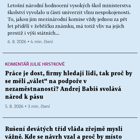
Letošní národní hodnocení vysokých škol ministerstva
školství vyvolalo u části univerzit vlnu nespokojenosti.
To, jakou jim mezinárodní komise vždy jednou za pět
let přidělí v žebříčku známku, má totiž vliv na jejich
prestiž i výši státních...
6. 8. 2026 ▪ 4 min. čtení
KOMENTÁŘ JULIE HRSTKOVÉ
Práce je dost, firmy hledají lidi, tak proč by
se měli „válet“ na podpoře v
nezaměstnanosti? Andrej Babiš svolává
národ k pásu
5. 8. 2026 ▪ 3 min. čtení
Rušení devátých tříd vláda zřejmě myslí
vážně. Kde se návrh vzal a proč by místo