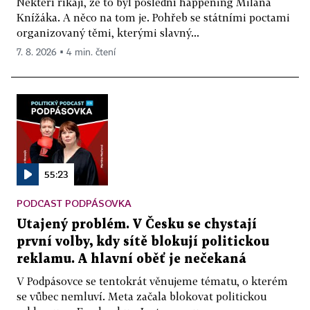
Někteří říkají, že to byl poslední happening Milana
Knížáka. A něco na tom je. Pohřeb se státními poctami
organizovaný těmi, kterými slavný...
7. 8. 2026 ▪ 4 min. čtení
55:23
PODCAST PODPÁSOVKA
Utajený problém. V Česku se chystají
první volby, kdy sítě blokují politickou
reklamu. A hlavní oběť je nečekaná
V Podpásovce se tentokrát věnujeme tématu, o kterém
se vůbec nemluví. Meta začala blokovat politickou