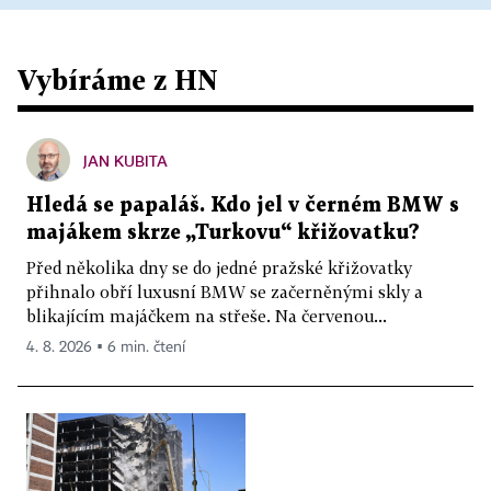
Vybíráme z HN
JAN KUBITA
Hledá se papaláš. Kdo jel v černém BMW s
majákem skrze „Turkovu“ křižovatku?
Před několika dny se do jedné pražské křižovatky
přihnalo obří luxusní BMW se začerněnými skly a
blikajícím majáčkem na střeše. Na červenou...
4. 8. 2026 ▪ 6 min. čtení