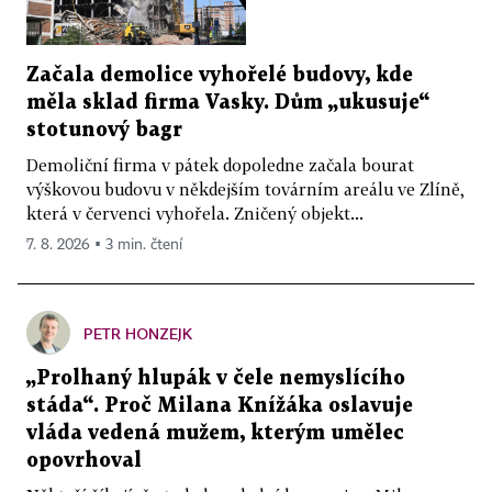
Začala demolice vyhořelé budovy, kde
měla sklad firma Vasky. Dům „ukusuje“
stotunový bagr
Demoliční firma v pátek dopoledne začala bourat
výškovou budovu v někdejším továrním areálu ve Zlíně,
která v červenci vyhořela. Zničený objekt...
7. 8. 2026 ▪ 3 min. čtení
PETR HONZEJK
„Prolhaný hlupák v čele nemyslícího
stáda“. Proč Milana Knížáka oslavuje
vláda vedená mužem, kterým umělec
opovrhoval