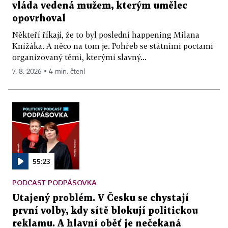
vláda vedená mužem, kterým umělec
opovrhoval
Někteří říkají, že to byl poslední happening Milana
Knížáka. A něco na tom je. Pohřeb se státními poctami
organizovaný těmi, kterými slavný...
7. 8. 2026 ▪ 4 min. čtení
55:23
PODCAST PODPÁSOVKA
Utajený problém. V Česku se chystají
první volby, kdy sítě blokují politickou
reklamu. A hlavní oběť je nečekaná