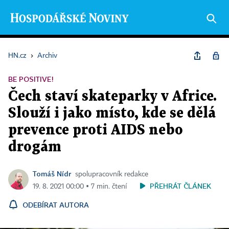
HN.cz
›
Archiv
BE POSITIVE!
Čech staví skateparky v Africe.
Slouží i jako místo, kde se dělá
prevence proti AIDS nebo
drogám
Tomáš Nídr
spolupracovník redakce
PŘEHRÁT ČLÁNEK
19. 8. 2021 00:00 ▪ 7 min. čtení
ODEBÍRAT AUTORA