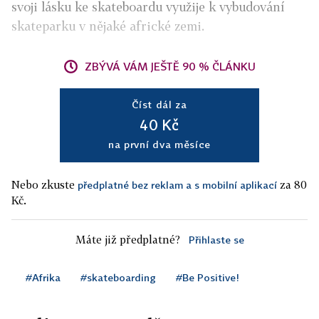
svoji lásku ke skateboardu využije k vybudování
skateparku v nějaké africké zemi.
ZBÝVÁ VÁM JEŠTĚ 90 % ČLÁNKU
Číst dál za
40 Kč
na první dva měsíce
Nebo zkuste
za 80
předplatné bez reklam a s mobilní aplikací
Kč.
Máte již předplatné?
Přihlaste se
#Afrika
#skateboarding
#Be Positive!