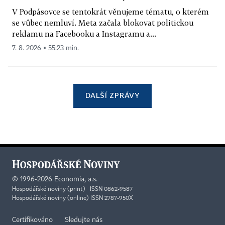
V Podpásovce se tentokrát věnujeme tématu, o kterém
se vůbec nemluví. Meta začala blokovat politickou
reklamu na Facebooku a Instagramu a...
7. 8. 2026 ▪ 55:23 min.
DALŠÍ ZPRÁVY
©
1996-2026
Economia, a.s.
Hospodářské noviny (print) ISSN 0862-9587
Hospodářské noviny (online) ISSN 2787-950X
Certifikováno
Sledujte nás