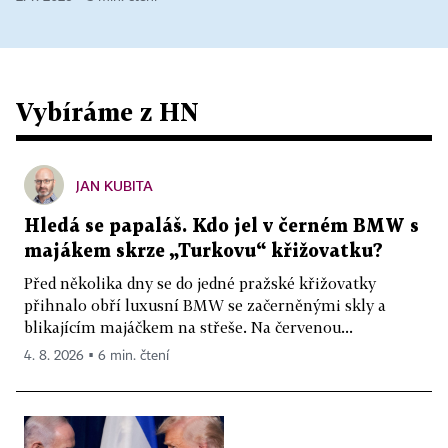
Vybíráme z HN
JAN KUBITA
Hledá se papaláš. Kdo jel v černém BMW s
majákem skrze „Turkovu“ křižovatku?
Před několika dny se do jedné pražské křižovatky
přihnalo obří luxusní BMW se začerněnými skly a
blikajícím majáčkem na střeše. Na červenou...
4. 8. 2026 ▪ 6 min. čtení