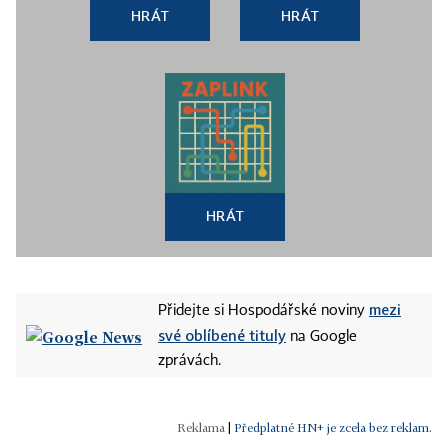
HRÁT
HRÁT
HRÁT
mezi
Přidejte si Hospodářské noviny
své oblíbené tituly
na Google
zprávách.
|
Předplatné HN+ je zcela bez reklam.