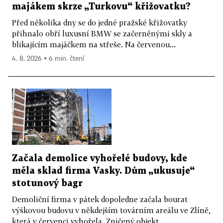
majákem skrze „Turkovu“ křižovatku?
Před několika dny se do jedné pražské křižovatky
přihnalo obří luxusní BMW se začerněnými skly a
blikajícím majáčkem na střeše. Na červenou...
4. 8. 2026 ▪ 6 min. čtení
Začala demolice vyhořelé budovy, kde
měla sklad firma Vasky. Dům „ukusuje“
stotunový bagr
Demoliční firma v pátek dopoledne začala bourat
výškovou budovu v někdejším továrním areálu ve Zlíně,
která v červenci vyhořela. Zničený objekt...