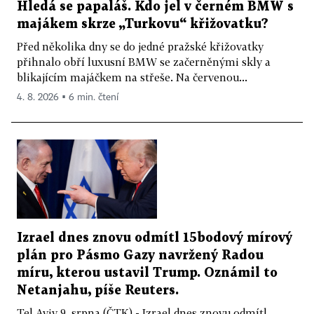
Hledá se papaláš. Kdo jel v černém BMW s
majákem skrze „Turkovu“ křižovatku?
Před několika dny se do jedné pražské křižovatky
přihnalo obří luxusní BMW se začerněnými skly a
blikajícím majáčkem na střeše. Na červenou...
4. 8. 2026 ▪ 6 min. čtení
Izrael dnes znovu odmítl 15bodový mírový
plán pro Pásmo Gazy navržený Radou
míru, kterou ustavil Trump. Oznámil to
Netanjahu, píše Reuters.
Tel Aviv 9. srpna (ČTK) - Izrael dnes znovu odmítl