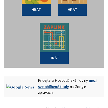
HRÁT
HRÁT
HRÁT
mezi
Přidejte si Hospodářské noviny
své oblíbené tituly
na Google
zprávách.