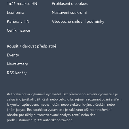
Tiráž redakce HN
Prohlášení o cookies
Economia
Nastavení soukromí
Kariéra v HN
Všeobecné smluvní podmínky
Ceník inzerce
Koupit / darovat předplatné
Eventy
Newslettery
×
RSS kanály
Autorská práva vykonává vydavatel. Bez písemného svolení vydavatele je
zakázáno jakékoli užití částí nebo celku díla, zejména rozmnožování a šíření
jakýmkoli způsobem, mechanickým nebo elektronickým, v českém nebo
jiném jazyce. Bez souhlasu vydavatele je zakázáno též rozmnožování
obsahu pro účely automatizované analýzy textů nebo dat
podle ustanovení § 39c autorského zákona.