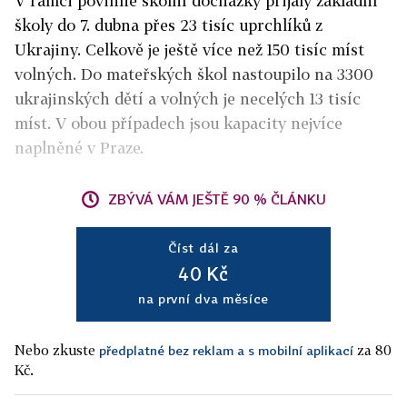
V rámci povinné školní docházky přijaly základní
školy do 7. dubna přes 23 tisíc uprchlíků z
Ukrajiny. Celkově je ještě více než 150 tisíc míst
volných. Do mateřských škol nastoupilo na 3300
ukrajinských dětí a volných je necelých 13 tisíc
míst. V obou případech jsou kapacity nejvíce
naplněné v Praze.
ZBÝVÁ VÁM JEŠTĚ 90 % ČLÁNKU
Číst dál za
40 Kč
na první dva měsíce
Nebo zkuste
za 80
předplatné bez reklam a s mobilní aplikací
Kč.