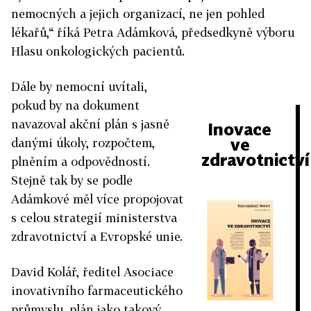
nemocných a jejich organizací, ne jen pohled
lékařů,“ říká Petra Adámková, předsedkyně výboru
Hlasu onkologických pacientů.
Dále by nemocní uvítali,
pokud by na dokument
navazoval akční plán s jasně
Inovace
ve
danými úkoly, rozpočtem,
zdravotnictví
plněním a odpovědností.
Stejně tak by se podle
Adámkové měl více propojovat
s celou strategií ministerstva
zdravotnictví a Evropské unie.
David Kolář, ředitel Asociace
inovativního farmaceutického
průmyslu, plán jako takový