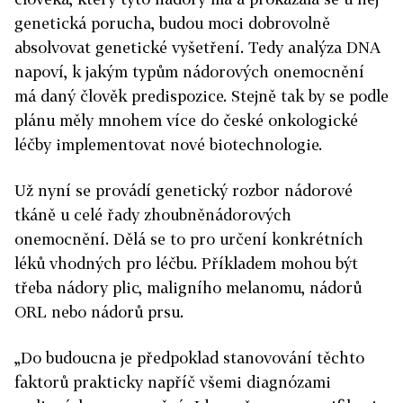
genetická porucha, budou moci dobrovolně
absolvovat genetické vyšetření. Tedy analýza DNA
napoví, k jakým typům nádorových onemocnění
má daný člověk predispozice. Stejně tak by se podle
plánu měly mnohem více do české onkologické
léčby implementovat nové biotechnologie.
Už nyní se provádí genetický rozbor nádorové
tkáně u celé řady zhoubněnádorových
onemocnění. Dělá se to pro určení konkrétních
léků vhodných pro léčbu. Příkladem mohou být
třeba nádory plic, maligního melanomu, nádorů
ORL nebo nádorů prsu.
„Do budoucna je předpoklad stanovování těchto
faktorů prakticky napříč všemi diagnózami