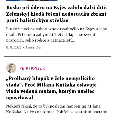
Rusko při úderu na Kyjev zabilo další dítě.
Zelenskyj hledá řešení nedostatku zbraní
proti balistickým střelám
Rusko v noci na sobotu znovu zaútočilo na Kyjev a jeho
okolí. Při útoku zahynul tříletý chlapec se svými
prarodiči. Jeho rodiče a patnáctiletý...
8. 8. 2026 ▪ 3 min. čtení
PETR HONZEJK
„Prolhaný hlupák v čele nemyslícího
stáda“. Proč Milana Knížáka oslavuje
vláda vedená mužem, kterým umělec
opovrhoval
Někteří říkají, že to byl poslední happening Milana
Knížáka. A něco na tom je. Pohřeb se státními poctami