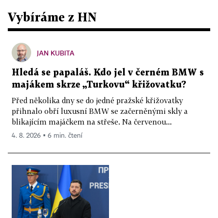
Vybíráme z HN
JAN KUBITA
Hledá se papaláš. Kdo jel v černém BMW s
majákem skrze „Turkovu“ křižovatku?
Před několika dny se do jedné pražské křižovatky
přihnalo obří luxusní BMW se začerněnými skly a
blikajícím majáčkem na střeše. Na červenou...
4. 8. 2026 ▪ 6 min. čtení