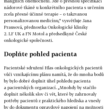
maligních onemocnění. Jde o přesnou specifikaci
nádorové tkáně u konkrétního pacienta s určením
zcela přesné účinné terapie – o takzvanou
personalizovanou medicínu,“ vysvětluje Jana
Prausová, přednostka Onkologické kliniky
2. LF UK a FN Motol a předsedkyně České
onkologické společnosti.
Doplňte pohled pacienta
Pacientské sdružení Hlas onkologických pacientů
vůči vznikajícímu plánu namítá, že do mnoha bodů
by bylo dobré doplnit úhel pohledu pacienta
a pacientských organizací. „Mnohdy by stačilo
doplnit několik slov či vět, které by zahrnovaly
potřeby pacientů z praktického hlediska a vnesly
by do dokumentu opravdové napojení na možnosti