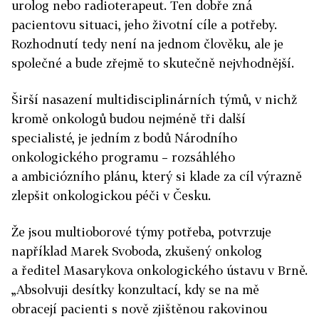
urolog nebo radioterapeut. Ten dobře zná
pacientovu situaci, jeho životní cíle a potřeby.
Rozhodnutí tedy není na jednom člověku, ale je
společné a bude zřejmě to skutečně nejvhodnější.
Širší nasazení multidisciplinárních týmů, v nichž
kromě onkologů budou nejméně tři další
specialisté, je jedním z bodů Národního
onkologického programu – rozsáhlého
a ambiciózního plánu, který si klade za cíl výrazně
zlepšit onkologickou péči v Česku.
Že jsou multioborové týmy potřeba, potvrzuje
například Marek Svoboda, zkušený onkolog
a ředitel Masarykova onkologického ústavu v Brně.
„Absolvuji desítky konzultací, kdy se na mě
obracejí pacienti s nově zjištěnou rakovinou