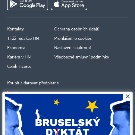
Kontakty
Ochrana osobních údajů
Tiráž redakce HN
Prohlášení o cookies
Economia
Nastavení soukromí
Kariéra v HN
Všeobecné smluvní podmínky
Ceník inzerce
Koupit / darovat předplatné
Eventy
×
Newslettery
RSS kanály
Autorská práva vykonává vydavatel. Bez písemného svolení vydavatele je