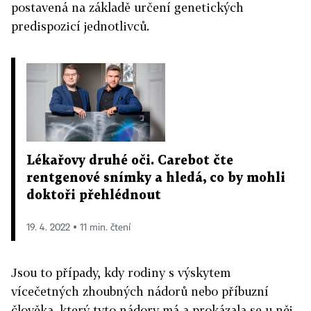
postavená na základě určení genetických
predispozicí jednotlivců.
Lékařovy druhé oči. Carebot čte
rentgenové snímky a hledá, co by mohli
doktoři přehlédnout
19. 4. 2022 ▪ 11 min. čtení
Jsou to případy, kdy rodiny s výskytem
vícečetných zhoubných nádorů nebo příbuzní
člověka, který tyto nádory má a prokázala se u něj