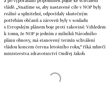
a po vypořádání připomínek půjde ke schválení
vládě. „Snažíme se, aby nastavené cíle v NOP byly
reálné a splnitelné, odpovídaly skutečným
potřebám občanů a zároveň byly v souladu
s Evropským plánem boje proti rakovině. Vzhledem
k tomu, že NOP je jedním z milníků Národního
plánu obnovy, má stanovený termín schválení
vládou koncem června letošního roku,“ říká mluvčí
ministerstva zdravotnictví Ondřej Jakob.