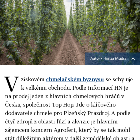
Autor ▪
Honza Mudra
V
ziskovém
chmelařském byznysu
se schyluje
k velkému obchodu. Podle informací HN je
na prodej jeden z hlavních chmelových hráčů v
Česku, společnost Top Hop. Jde o klíčového
dodavatele chmele pro Plzeňský Prazdroj. A podle
čtyř zdrojů z oblasti fúzí a akvizic je hlavním
zájemcem koncern Agrofert, který by se tak mohl
stát důležitým aktérem v další zemědělské oblasti a