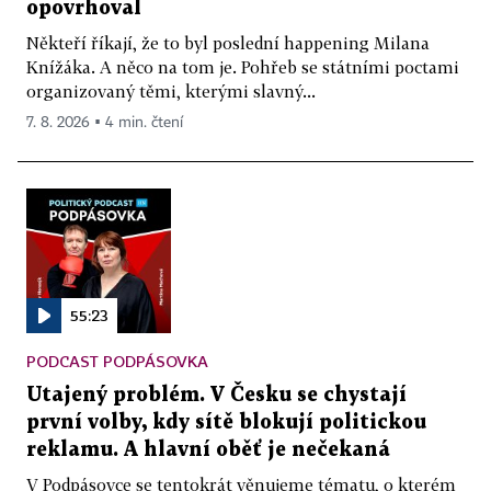
opovrhoval
Někteří říkají, že to byl poslední happening Milana
Knížáka. A něco na tom je. Pohřeb se státními poctami
organizovaný těmi, kterými slavný...
7. 8. 2026 ▪ 4 min. čtení
55:23
PODCAST PODPÁSOVKA
Utajený problém. V Česku se chystají
první volby, kdy sítě blokují politickou
reklamu. A hlavní oběť je nečekaná
V Podpásovce se tentokrát věnujeme tématu, o kterém