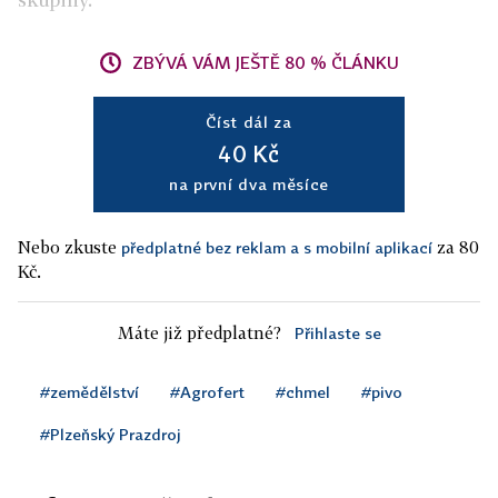
ZBÝVÁ VÁM JEŠTĚ 80 % ČLÁNKU
Číst dál za
40 Kč
na první dva měsíce
Nebo zkuste
za 80
předplatné bez reklam a s mobilní aplikací
Kč.
Máte již předplatné?
Přihlaste se
#zemědělství
#Agrofert
#chmel
#pivo
#Plzeňský Prazdroj