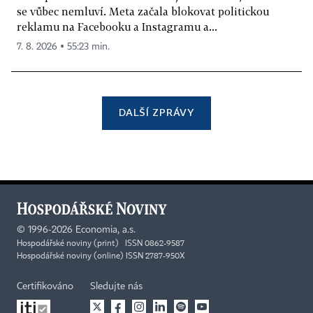
se vůbec nemluví. Meta začala blokovat politickou
reklamu na Facebooku a Instagramu a...
7. 8. 2026 ▪ 55:23 min.
DALŠÍ ZPRÁVY
©
1996-2026
Economia, a.s.
Hospodářské noviny (print) ISSN 0862-9587
Hospodářské noviny (online) ISSN 2787-950X
Certifikováno
Sledujte nás