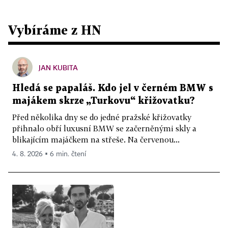
Vybíráme z HN
JAN KUBITA
Hledá se papaláš. Kdo jel v černém BMW s
majákem skrze „Turkovu“ křižovatku?
Před několika dny se do jedné pražské křižovatky
přihnalo obří luxusní BMW se začerněnými skly a
blikajícím majáčkem na střeše. Na červenou...
4. 8. 2026 ▪ 6 min. čtení