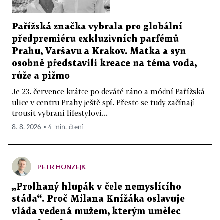
Pařížská značka vybrala pro globální
předpremiéru exkluzivních parfémů
Prahu, Varšavu a Krakov. Matka a syn
osobně představili kreace na téma voda,
růže a pižmo
Je 23. července krátce po deváté ráno a módní Pařížská
ulice v centru Prahy ještě spí. Přesto se tudy začínají
trousit vybraní lifestyloví...
8. 8. 2026 ▪ 4 min. čtení
PETR HONZEJK
„Prolhaný hlupák v čele nemyslícího
stáda“. Proč Milana Knížáka oslavuje
vláda vedená mužem, kterým umělec