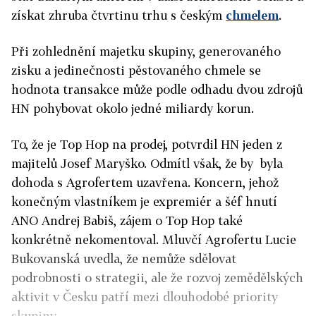
získat zhruba čtvrtinu trhu s českým
chmelem
.
Při zohlednění majetku skupiny, generovaného
zisku a jedinečnosti pěstovaného chmele se
hodnota transakce může podle odhadu dvou zdrojů
HN pohybovat okolo jedné miliardy korun.
To, že je Top Hop na prodej, potvrdil HN jeden z
majitelů Josef Maryško. Odmítl však, že by byla
dohoda s Agrofertem uzavřena. Koncern, jehož
konečným vlastníkem je expremiér a šéf hnutí
ANO Andrej Babiš, zájem o Top Hop také
konkrétně nekomentoval. Mluvčí Agrofertu Lucie
Bukovanská uvedla, že nemůže sdělovat
podrobnosti o strategii, ale že rozvoj zemědělských
aktivit v Česku patří mezi dlouhodobé priority
skupiny.