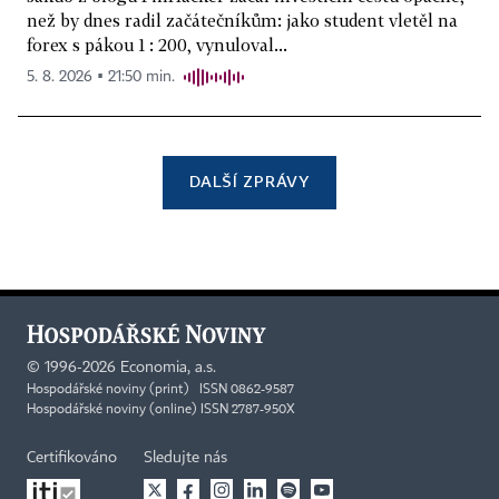
než by dnes radil začátečníkům: jako student vletěl na
forex s pákou 1 : 200, vynuloval...
5. 8. 2026 ▪ 21:50 min.
DALŠÍ ZPRÁVY
©
1996-2026
Economia, a.s.
Hospodářské noviny (print) ISSN 0862-9587
Hospodářské noviny (online) ISSN 2787-950X
Certifikováno
Sledujte nás