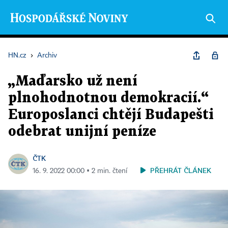
HN.cz
›
Archiv
„Maďarsko už není
plnohodnotnou demokracií.“
Europoslanci chtějí Budapešti
odebrat unijní peníze
ČTK
PŘEHRÁT ČLÁNEK
16. 9. 2022 00:00 ▪ 2 min. čtení