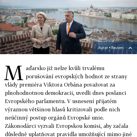
Autor ▪
Reuters
M
aďarsko již nelze kvůli trvalému
porušování evropských hodnot ze strany
vlády premiéra Viktora Orbána považovat za
plnohodnotnou demokracii, uvedli dnes poslanci
Evropského parlamentu. V usnesení přijatém
výraznou většinou hlasů kritizovali podle nich
neúčinný postup orgánů Evropské unie.
Zákonodárci vyzvali Evropskou komisi, aby začala
důsledně uplatňovat pravidla umožňující mimo jiné