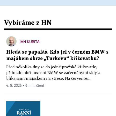
Vybíráme z HN
JAN KUBITA
Hledá se papaláš. Kdo jel v černém BMW s
majákem skrze „Turkovu“ křižovatku?
Před několika dny se do jedné pražské křižovatky
přihnalo obří luxusní BMW se začerněnými skly a
blikajícím majáčkem na střeše. Na červenou...
4. 8. 2026 ▪ 6 min. čtení