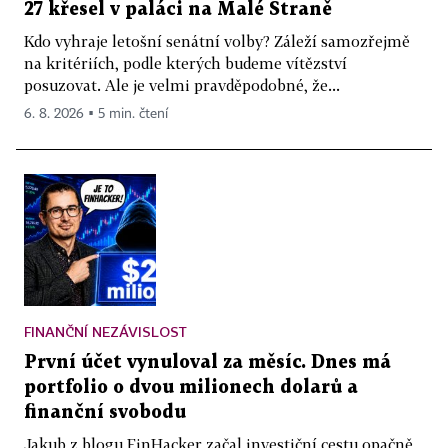
27 křesel v paláci na Malé Straně
Kdo vyhraje letošní senátní volby? Záleží samozřejmě
na kritériích, podle kterých budeme vítězství
posuzovat. Ale je velmi pravděpodobné, že...
6. 8. 2026 ▪ 5 min. čtení
FINANČNÍ NEZÁVISLOST
První účet vynuloval za měsíc. Dnes má
portfolio o dvou milionech dolarů a
finanční svobodu
Jakub z blogu FinHacker začal investiční cestu opačně,