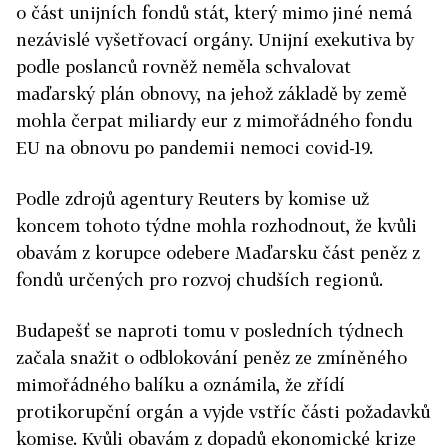
o část unijních fondů stát, který mimo jiné nemá
nezávislé vyšetřovací orgány. Unijní exekutiva by
podle poslanců rovněž neměla schvalovat
maďarský plán obnovy, na jehož základě by země
mohla čerpat miliardy eur z mimořádného fondu
EU na obnovu po pandemii nemoci covid-19.
Podle zdrojů agentury Reuters by komise už
koncem tohoto týdne mohla rozhodnout, že kvůli
obavám z korupce odebere Maďarsku část peněz z
fondů určených pro rozvoj chudších regionů.
Budapešť se naproti tomu v posledních týdnech
začala snažit o odblokování peněz ze zmíněného
mimořádného balíku a oznámila, že zřídí
protikorupční orgán a vyjde vstříc části požadavků
komise. Kvůli obavám z dopadů ekonomické krize