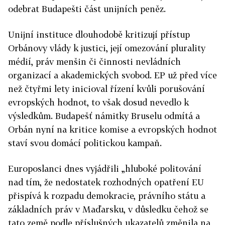
odebrat Budapešti část unijních peněz.
Unijní instituce dlouhodobě kritizují přístup
Orbánovy vlády k justici, její omezování plurality
médií, práv menšin či činnosti nevládních
organizací a akademických svobod. EP už před více
než čtyřmi lety inicioval řízení kvůli porušování
evropských hodnot, to však dosud nevedlo k
výsledkům. Budapešť námitky Bruselu odmítá a
Orbán nyní na kritice komise a evropských hodnot
staví svou domácí politickou kampaň.
Europoslanci dnes vyjádřili „hluboké politování
nad tím, že nedostatek rozhodných opatření EU
přispívá k rozpadu demokracie, právního státu a
základních práv v Maďarsku, v důsledku čehož se
tato země podle příslušných ukazatelů změnila na