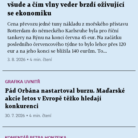
všude a čím vlny veder brzdí oživující
se ekonomiku
Cena převozu jedné tuny nákladu z mořského přístavu
Rotterdam do německého Karlsruhe byla pro říční
tankery na Rýnu na konci června 45 eur. Na začátku
posledního červencového týdne to bylo lehce přes 120
eur a na jeho konci se blížila 140 eurům. To...
3. 8. 2026 ▪ 4 min. čtení
GRAFIKA UVNITŘ
Pád Orbána nastartoval burzu. Maďarské
akcie letos v Evropě těžko hledají
konkurenci
30. 7. 2026 ▪ 4 min. čtení
KOMENTÁŘ PETRA HONZEJKA