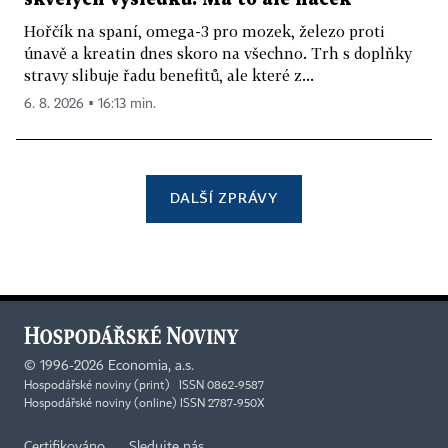
Hořčík na spaní, omega-3 pro mozek, železo proti
únavě a kreatin dnes skoro na všechno. Trh s doplňky
stravy slibuje řadu benefitů, ale které z...
6. 8. 2026 ▪ 16:13 min.
DALŠÍ ZPRÁVY
©
1996-2026
Economia, a.s.
Hospodářské noviny (print) ISSN 0862-9587
Hospodářské noviny (online) ISSN 2787-950X
Certifikováno
Sledujte nás