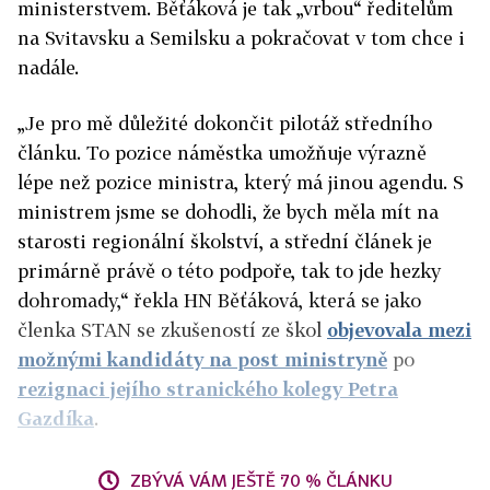
ministerstvem. Běťáková je tak „vrbou“ ředitelům
na Svitavsku a Semilsku a pokračovat v tom chce i
nadále.
„Je pro mě důležité dokončit pilotáž středního
článku. To pozice náměstka umožňuje výrazně
lépe než pozice ministra, který má jinou agendu. S
ministrem jsme se dohodli, že bych měla mít na
starosti regionální školství, a střední článek je
primárně právě o této podpoře, tak to jde hezky
dohromady,“ řekla HN Běťáková, která se jako
členka STAN se zkušeností ze škol
objevovala mezi
možnými kandidáty na post ministryně
po
rezignaci jejího stranického kolegy Petra
Gazdíka
.
ZBÝVÁ VÁM JEŠTĚ 70 % ČLÁNKU