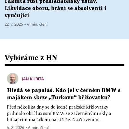
Fakulta ruší překladatelský ústav.
Likvidace oboru, brání se absolventi i
vyučující
22. 7. 2026 ▪ 4 min. čtení
Vybíráme z HN
JAN KUBITA
Hledá se papaláš. Kdo jel v černém BMW s
majákem skrze „Turkovu“ křižovatku?
Před několika dny se do jedné pražské křižovatky
přihnalo obří luxusní BMW se začerněnými skly a
blikajícím majáčkem na střeše. Na červenou...
4. 8. 2026 ▪ 6 min. čtení