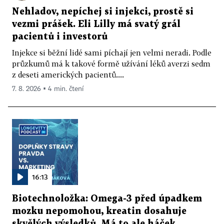
Nehladov, nepíchej si injekci, prostě si
vezmi prášek. Eli Lilly má svatý grál
pacientů i investorů
Injekce si běžní lidé sami píchají jen velmi neradi. Podle
průzkumů má k takové formě užívání léků averzi sedm
z deseti amerických pacientů....
7. 8. 2026 ▪ 4 min. čtení
16:13
Biotechnoložka: Omega-3 před úpadkem
mozku nepomohou, kreatin dosahuje
skvělých výsledků. Má to ale háček