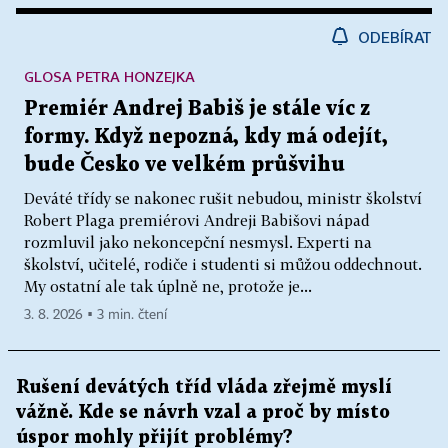
ODEBÍRAT
GLOSA PETRA HONZEJKA
Premiér Andrej Babiš je stále víc z
formy. Když nepozná, kdy má odejít,
bude Česko ve velkém průšvihu
Deváté třídy se nakonec rušit nebudou, ministr školství
Robert Plaga premiérovi Andreji Babišovi nápad
rozmluvil jako nekoncepční nesmysl. Experti na
školství, učitelé, rodiče i studenti si můžou oddechnout.
My ostatní ale tak úplně ne, protože je...
3. 8. 2026 ▪ 3 min. čtení
Rušení devátých tříd vláda zřejmě myslí
vážně. Kde se návrh vzal a proč by místo
úspor mohly přijít problémy?