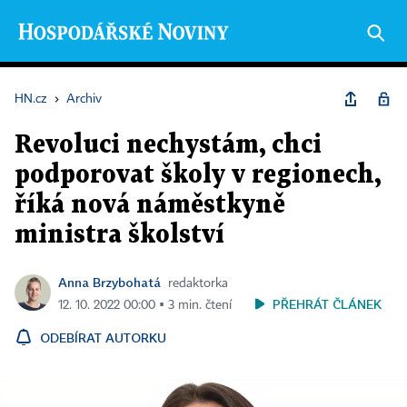
HN.cz
›
Archiv
Revoluci nechystám, chci
podporovat školy v regionech,
říká nová náměstkyně
ministra školství
Anna Brzybohatá
redaktorka
PŘEHRÁT ČLÁNEK
12. 10. 2022 00:00 ▪ 3 min. čtení
ODEBÍRAT AUTORKU