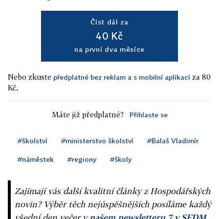
Číst dál za
40 Kč
na první dva měsíce
Nebo zkuste
za 80
předplatné bez reklam a s mobilní aplikací
Kč.
Máte již předplatné?
Přihlaste se
#školství
#ministerstvo školství
#Balaš Vladimír
#náměstek
#regiony
#školy
Zajímají vás další kvalitní články z Hospodářských
novin? Výběr těch nejúspěšnějších posíláme každý
všední den večer v
našem newsletteru 7 v SEDM
,