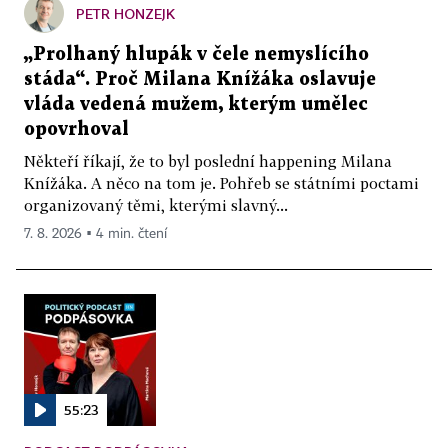
PETR HONZEJK
„Prolhaný hlupák v čele nemyslícího
stáda“. Proč Milana Knížáka oslavuje
vláda vedená mužem, kterým umělec
opovrhoval
Někteří říkají, že to byl poslední happening Milana
Knížáka. A něco na tom je. Pohřeb se státními poctami
organizovaný těmi, kterými slavný...
7. 8. 2026 ▪ 4 min. čtení
55:23