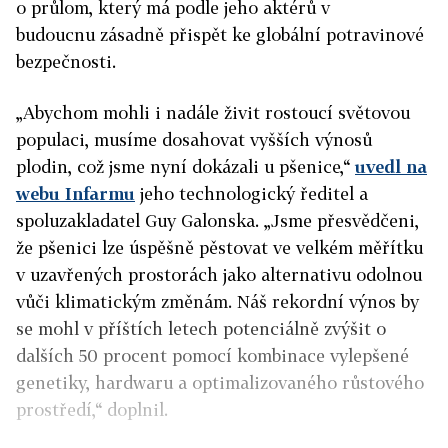
o průlom, který má podle jeho aktérů v
budoucnu zásadně přispět ke globální potravinové
bezpečnosti.
„Abychom mohli i nadále živit rostoucí světovou
populaci, musíme dosahovat vyšších výnosů
plodin, což jsme nyní dokázali u pšenice,“
uvedl na
webu Infarmu
jeho technologický ředitel a
spoluzakladatel Guy Galonska. „Jsme přesvědčeni,
že pšenici lze úspěšně pěstovat ve velkém měřítku
v uzavřených prostorách jako alternativu odolnou
vůči klimatickým změnám. Náš rekordní výnos by
se mohl v příštích letech potenciálně zvýšit o
dalších 50 procent pomocí kombinace vylepšené
genetiky, hardwaru a optimalizovaného růstového
prostředí,“ doplnil.