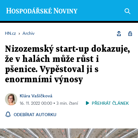
HN.cz
›
Archiv
Nizozemský start-up dokazuje,
že v halách může růst i
pšenice. Vypěstoval ji s
enormními výnosy
Klára Vašíčková
PŘEHRÁT ČLÁNEK
16. 11. 2022 00:00 ▪ 3 min. čtení
ODEBÍRAT AUTORKU