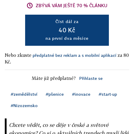
ZBÝVÁ VÁM JEŠTĚ 70 % ČLÁNKU
Číst dál za
40 Kč
na první dva měsíce
Nebo zkuste
za 80
předplatné bez reklam a s mobilní aplikací
Kč.
Máte již předplatné?
Přihlaste se
#zemědělství
#pšenice
#inovace
#start-up
#Nizozemsko
Chcete vědět, co se děje v české a světové
ekonomice? Co si o aktuálních trendech myslí lidé