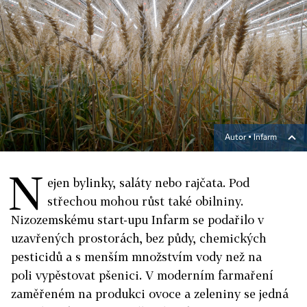
Autor ▪
Infarm
N
ejen bylinky, saláty nebo rajčata. Pod
střechou mohou růst také obilniny.
Nizozemskému start-upu Infarm se podařilo v
uzavřených prostorách, bez půdy, chemických
pesticidů a s menším množstvím vody než na
poli vypěstovat pšenici. V moderním farmaření
zaměřeném na produkci ovoce a zeleniny se jedná