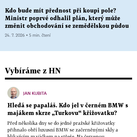
Kdo bude mít přednost při koupi pole?
Ministr poprvé odhalil plán, který může
změnit obchodování se zemědělskou půdou
24. 7. 2026 ▪ 5 min. čtení
Vybíráme z HN
JAN KUBITA
Hledá se papaláš. Kdo jel v černém BMW s
majákem skrze „Turkovu“ křižovatku?
Před několika dny se do jedné pražské křižovatky
přihnalo obří luxusní BMW se začerněnými skly a
blikajícím majáčkem na střeše. Na červenou...