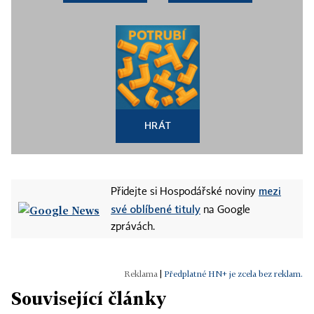
HRÁT
mezi
Přidejte si Hospodářské noviny
své oblíbené tituly
na Google
zprávách.
|
Předplatné HN+ je zcela bez reklam.
Související články