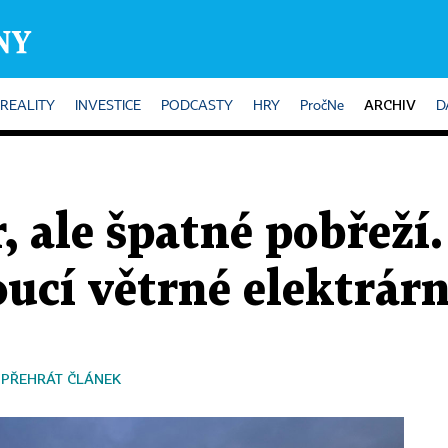
ARCHIV
REALITY
INVESTICE
PODCASTY
HRY
PročNe
D
, ale špatné pobřeží.
oucí větrné elektrár
PŘEHRÁT ČLÁNEK