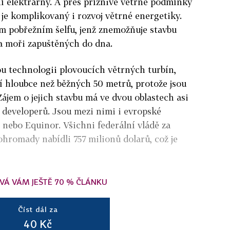
ní elektrárny. A přes příznivé větrné podmínky
 je komplikovaný i rozvoj větrné energetiky.
cím pobřežním šelfu, jenž znemožňuje stavbu
a moři zapuštěných do dna.
ou technologii plovoucích větrných turbín,
tší hloubce než běžných 50 metrů, protože jsou
ájem o jejich stavbu má ve dvou oblastech asi
 developerů. Jsou mezi nimi i evropské
nebo Equinor. Všichni federální vládě za
hromady nabídli 757 milionů dolarů, což je
VÁ VÁM JEŠTĚ 70 % ČLÁNKU
Číst dál za
40 Kč