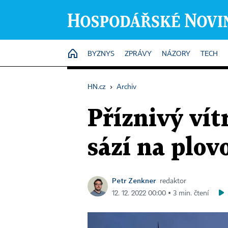
HOME
BYZNYS
ZPRÁVY
NÁZORY
TECH
HN.cz
›
Archiv
Příznivý vítr
sází na plov
Petr Zenkner
redaktor
12. 12. 2022 00:00 ▪ 3 min. čtení