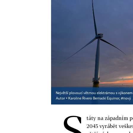
Největší plovoucí větrnou elektrárnou s výkon
Autor ▪
Karoline Rivero Bernacki Equinor, #nový
S
táty na západním 
2045 vyrábět veške