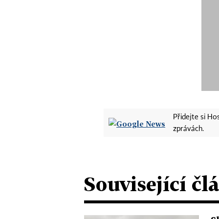
Přidejte si H
zprávách.
Související čl