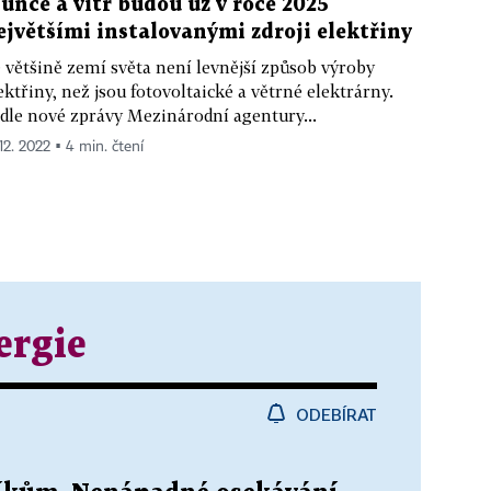
lunce a vítr budou už v roce 2025
ejvětšími instalovanými zdroji elektřiny
 většině zemí světa není levnější způsob výroby
ektřiny, než jsou fotovoltaické a větrné elektrárny.
dle nové zprávy Mezinárodní agentury...
 12. 2022 ▪ 4 min. čtení
ergie
ODEBÍRAT