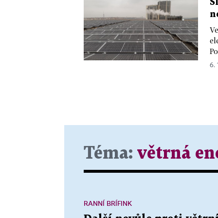
S
n
Ve
el
Po
6.
Téma:
větrná en
RANNÍ BRÍFINK