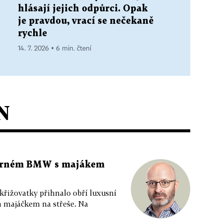
hlásají jejich odpůrci. Opak
je pravdou, vrací se nečekaně
rychle
14. 7. 2026 ▪ 6 min. čtení
N
 černém BMW s majákem
 křižovatky přihnalo obří luxusní
m majáčkem na střeše. Na