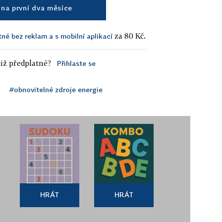
na první dva měsíce
za 80 Kč.
tné bez reklam a s mobilní aplikací
iž předplatné?
Přihlaste se
#obnovitelné zdroje energie
HRÁT
HRÁT