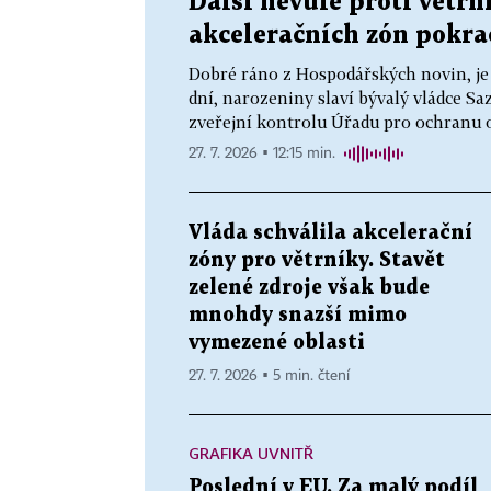
Další nevůle proti větr
akceleračních zón pokrač
Dobré ráno z Hospodářských novin, je 
dní, narozeniny slaví bývalý vládce Sa
zveřejní kontrolu Úřadu pro ochranu o
27. 7. 2026 ▪ 12:15 min.
Vláda schválila akcelerační
zóny pro větrníky. Stavět
zelené zdroje však bude
mnohdy snazší mimo
vymezené oblasti
27. 7. 2026 ▪ 5 min. čtení
GRAFIKA UVNITŘ
Poslední v EU. Za malý podíl