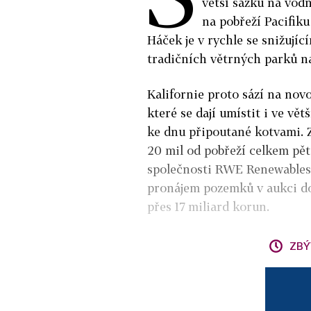
větší sázku na vod
na pobřeží Pacifiku
Háček je v rychle se snižují
tradičních větrných parků n
Kalifornie proto sází na nov
které se dají umístit i ve vě
ke dnu připoutané kotvami. Z
20 mil od pobřeží celkem pět
společnosti RWE Renewables 
pronájem pozemků v aukci do
přes 17 miliard korun.
ZBÝ