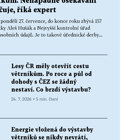
níkům. Nenápadné osekávání
uje, říká expert
pondělí 27. července, do konce roku zbývá 157
zky Aleš Hušák a Nejvyšší kontrolní úřad
sobních údajů. Je to takové úřednické derby...
Lesy ČR měly otevřít cestu
větrníkům. Po roce a půl od
dohody s ČEZ se žádný
nestaví. Co brzdí výstavbu?
24. 7. 2026 ▪ 5 min. čtení
Energie vložená do výstavby
větrníků se nikdy nevrátí,