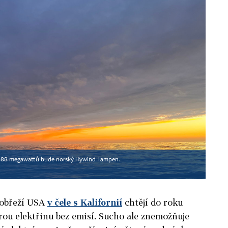
em 88 megawattů bude norský Hywind Tampen.
pobřeží USA
v čele s Kalifornií
chtějí do roku
rou elektřinu bez emisí. Sucho ale znemožňuje