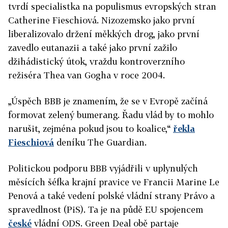
tvrdí specialistka na populismus evropských stran
Catherine Fieschiová. Nizozemsko jako první
liberalizovalo držení měkkých drog, jako první
zavedlo eutanazii a také jako první zažilo
džihádistický útok, vraždu kontroverzního
režiséra Thea van Gogha v roce 2004.
„Úspěch BBB je znamením, že se v Evropě začíná
formovat zelený bumerang. Řadu vlád by to mohlo
narušit, zejména pokud jsou to koalice,“
řekla
Fieschiová
deníku The Guardian.
Politickou podporu BBB vyjádřili v uplynulých
měsících šéfka krajní pravice ve Francii Marine Le
Penová a také vedení polské vládní strany Právo a
spravedlnost (PiS). Ta je na půdě EU spojencem
české
vládní ODS. Green Deal obě partaje