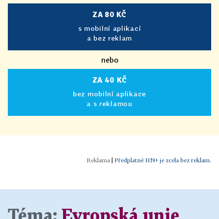
ZA 80 KČ
s mobilní aplikací
a bez reklam
nebo
ZA 40 KČ
bez mobilní aplikace
a s reklamou
|
Předplatné HN+ je zcela bez reklam.
Téma:
Evropská unie