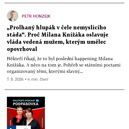
PETR HONZEJK
„Prolhaný hlupák v čele nemyslícího
stáda“. Proč Milana Knížáka oslavuje
vláda vedená mužem, kterým umělec
opovrhoval
Někteří říkají, že to byl poslední happening Milana
Knížáka. A něco na tom je. Pohřeb se státními poctami
organizovaný těmi, kterými slavný...
7. 8. 2026 ▪ 4 min. čtení