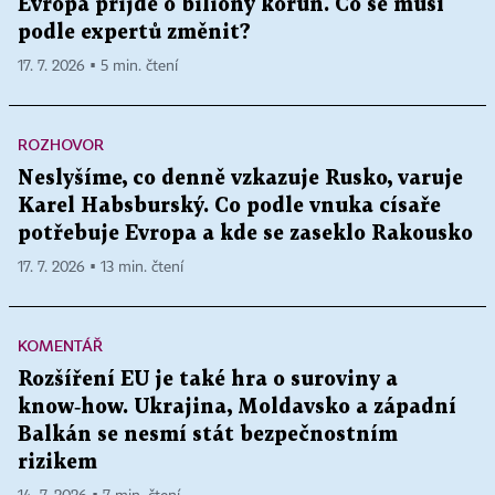
Evropa přijde o biliony korun. Co se musí
podle expertů změnit?
17. 7. 2026 ▪ 5 min. čtení
ROZHOVOR
Neslyšíme, co denně vzkazuje Rusko, varuje
Karel Habsburský. Co podle vnuka císaře
potřebuje Evropa a kde se zaseklo Rakousko
17. 7. 2026 ▪ 13 min. čtení
KOMENTÁŘ
Rozšíření EU je také hra o suroviny a
know‑how. Ukrajina, Moldavsko a západní
Balkán se nesmí stát bezpečnostním
rizikem