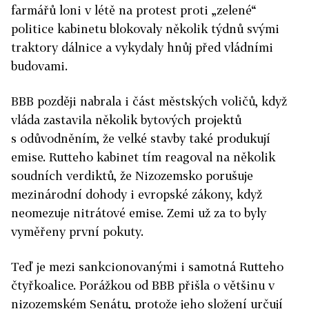
farmářů loni v létě na protest proti „zelené“
politice kabinetu blokovaly několik týdnů svými
traktory dálnice a vykydaly hnůj před vládními
budovami.
BBB později nabrala i část městských voličů, když
vláda zastavila několik bytových projektů
s odůvodněním, že velké stavby také produkují
emise. Rutteho kabinet tím reagoval na několik
soudních verdiktů, že Nizozemsko porušuje
mezinárodní dohody i evropské zákony, když
neomezuje nitrátové emise. Zemi už za to byly
vyměřeny první pokuty.
Teď je mezi sankcionovanými i samotná Rutteho
čtyřkoalice. Porážkou od BBB přišla o většinu v
nizozemském Senátu, protože jeho složení určují