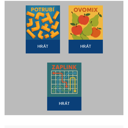
HRÁT
HRÁT
HRÁT