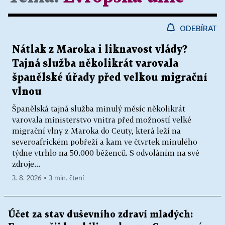
ODEBÍRAT
Nátlak z Maroka i liknavost vlády?
Tajná služba několikrát varovala
španělské úřady před velkou migrační
vlnou
Španělská tajná služba minulý měsíc několikrát
varovala ministerstvo vnitra před možností velké
migrační vlny z Maroka do Ceuty, která leží na
severoafrickém pobřeží a kam ve čtvrtek minulého
týdne vtrhlo na 50.000 běženců. S odvoláním na své
zdroje...
3. 8. 2026 ▪ 3 min. čtení
Účet za stav duševního zdraví mladých: