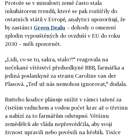
Protože se v minulosti země často stala
inkubátorem trendů, které se pak rozšířily do
ostatních států v Evropě, analytici upozorňují, že
by zastánci
Green Dealu
– dohody o omezení
zplodin vypouštěných do ovzduší v EU do roku
2030 – měli zpozornět.
„Lidi, co se to, sakra, stalo?!“ reagovala na
nečekané vítězství předsedkyně BBB, farmářka a
jediná poslankyně za stranu Caroline van der
Plasová. „Teď už nás nemohou ignorovat,“ dodala.
Rutteho koalice plánuje snížit v rámci tažení za
čistším vzduchem a vodou počet krav až o třetinu
a nabízí za to farmářům odstupné. Většinu
zemědělců ale vláda nepřesvědčila, aby svoji
živnost upravili nebo pověsili na hřebík. Tisíce