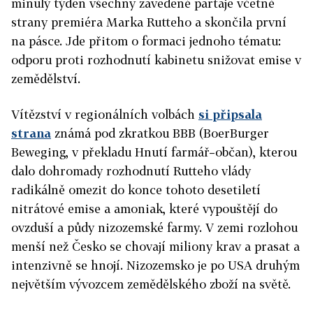
minulý týden všechny zavedené partaje včetně
strany premiéra Marka Rutteho a skončila první
na pásce. Jde přitom o formaci jednoho tématu:
odporu proti rozhodnutí kabinetu snižovat emise v
zemědělství.
Vítězství v regionálních volbách
si připsala
strana
známá pod zkratkou BBB (BoerBurger
Beweging, v překladu Hnutí farmář–občan), kterou
dalo dohromady rozhodnutí Rutteho vlády
radikálně omezit do konce tohoto desetiletí
nitrátové emise a amoniak, které vypouštějí do
ovzduší a půdy nizozemské farmy. V zemi rozlohou
menší než Česko se chovají miliony krav a prasat a
intenzivně se hnojí. Nizozemsko je po USA druhým
největším vývozcem zemědělského zboží na světě.