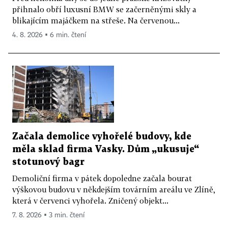
přihnalo obří luxusní BMW se začerněnými skly a
blikajícím majáčkem na střeše. Na červenou...
4. 8. 2026 ▪ 6 min. čtení
Začala demolice vyhořelé budovy, kde
měla sklad firma Vasky. Dům „ukusuje“
stotunový bagr
Demoliční firma v pátek dopoledne začala bourat
výškovou budovu v někdejším továrním areálu ve Zlíně,
která v červenci vyhořela. Zničený objekt...
7. 8. 2026 ▪ 3 min. čtení