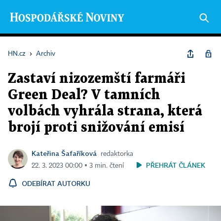
HN.cz
›
Archiv
Zastaví nizozemští farmáři
Green Deal? V tamních
volbách vyhrála strana, která
brojí proti snižování emisí
Kateřina Šafaříková
redaktorka
PŘEHRÁT ČLÁNEK
22. 3. 2023 00:00 ▪ 3 min. čtení
ODEBÍRAT AUTORKU