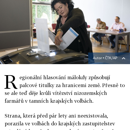
Autor ▪
ČTK/AP
R
egionální hlasování málokdy způsobují
palcové titulky za hranicemi země. Přesně to
se ale teď děje kvůli vítězství nizozemských
farmářů v tamních krajských volbách.
Strana, která před pár lety ani neexistovala,
porazila ve volbách do krajských zastupitelstev