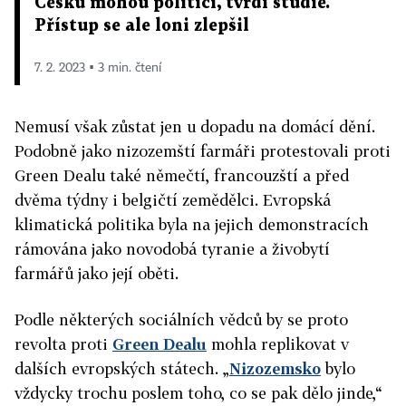
Česku mohou politici, tvrdí studie.
Přístup se ale loni zlepšil
7. 2. 2023 ▪ 3 min. čtení
Nemusí však zůstat jen u dopadu na domácí dění.
Podobně jako nizozemští farmáři protestovali proti
Green Dealu také němečtí, francouzští a před
dvěma týdny i belgičtí zemědělci. Evropská
klimatická politika byla na jejich demonstracích
rámována jako novodobá tyranie a živobytí
farmářů jako její oběti.
Podle některých sociálních vědců by se proto
revolta proti
Green Dealu
mohla replikovat v
dalších evropských státech. „
Nizozemsko
bylo
vždycky trochu poslem toho, co se pak dělo jinde,“