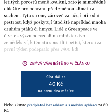
letitých porostů méně kvalitní, zato je mimořádně
důležité pro ochranu před změnou klimatu a
suchem. Tyto stromy zároveň zaručují přírodní
pestrost, když poskytují útočiště například mnoha
druhům ptáků či hmyzu. Lidé z Greenpeace ve
čtvrtek výzvu odevzdali na ministerstvo
zemědělství, k tématu spustili i petici, kterou za
první týden podepsalo přes 7400 lidí.
ZBÝVÁ VÁM JEŠTĚ 80 % ČLÁNKU
Číst dál za
40 Kč
na první dva měsíce
Nebo zkuste
za 80
předplatné bez reklam a s mobilní aplikací
Kč.