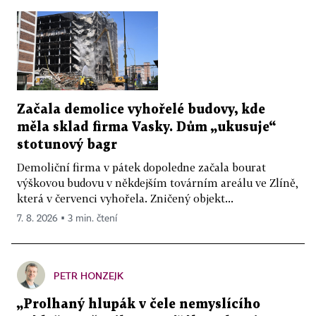
Začala demolice vyhořelé budovy, kde
měla sklad firma Vasky. Dům „ukusuje“
stotunový bagr
Demoliční firma v pátek dopoledne začala bourat
výškovou budovu v někdejším továrním areálu ve Zlíně,
která v červenci vyhořela. Zničený objekt...
7. 8. 2026 ▪ 3 min. čtení
PETR HONZEJK
„Prolhaný hlupák v čele nemyslícího