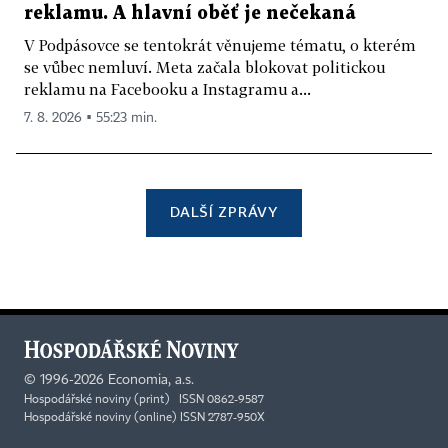
reklamu. A hlavní oběť je nečekaná
V Podpásovce se tentokrát věnujeme tématu, o kterém
se vůbec nemluví. Meta začala blokovat politickou
reklamu na Facebooku a Instagramu a...
7. 8. 2026 ▪ 55:23 min.
DALŠÍ ZPRÁVY
©
1996-2026
Economia, a.s.
Hospodářské noviny (print) ISSN 0862-9587
Hospodářské noviny (online) ISSN 2787-950X