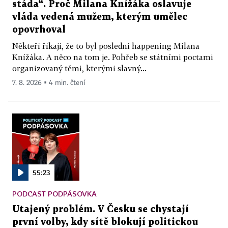
stáda“. Proč Milana Knížáka oslavuje
vláda vedená mužem, kterým umělec
opovrhoval
Někteří říkají, že to byl poslední happening Milana
Knížáka. A něco na tom je. Pohřeb se státními poctami
organizovaný těmi, kterými slavný...
7. 8. 2026 ▪ 4 min. čtení
55:23
PODCAST PODPÁSOVKA
Utajený problém. V Česku se chystají
první volby, kdy sítě blokují politickou