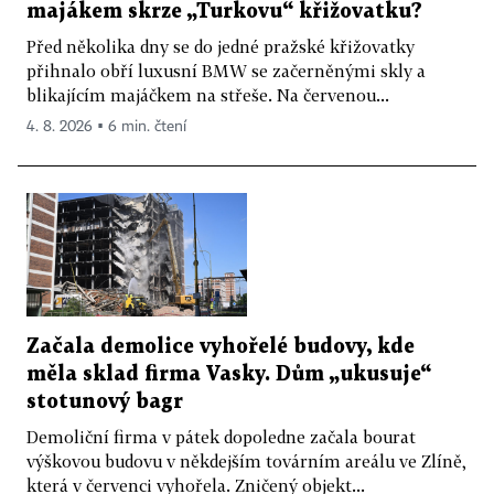
majákem skrze „Turkovu“ křižovatku?
Před několika dny se do jedné pražské křižovatky
přihnalo obří luxusní BMW se začerněnými skly a
blikajícím majáčkem na střeše. Na červenou...
4. 8. 2026 ▪ 6 min. čtení
Začala demolice vyhořelé budovy, kde
měla sklad firma Vasky. Dům „ukusuje“
stotunový bagr
Demoliční firma v pátek dopoledne začala bourat
výškovou budovu v někdejším továrním areálu ve Zlíně,
která v červenci vyhořela. Zničený objekt...