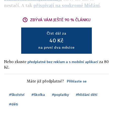
nestačí. A tak
přispívají na soukromé hlídání
.
ZBÝVÁ VÁM JEŠTĚ 90 % ČLÁNKU
Číst dál za
40 Kč
na první dva měsíce
Nebo zkuste
za 80
předplatné bez reklam a s mobilní aplikací
Kč.
Máte již předplatné?
Přihlaste se
#školství
#školka
#poplatky
#hlídání dětí
#děti