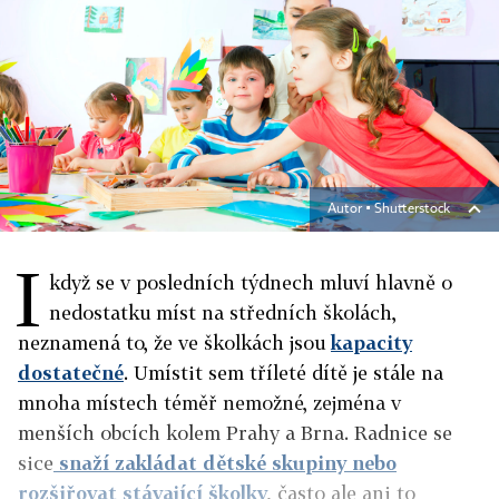
Autor ▪
Shutterstock
I
když se v posledních týdnech mluví hlavně o
nedostatku míst na středních školách,
neznamená to, že ve školkách jsou
kapacity
dostatečné
. Umístit sem tříleté dítě je stále na
mnoha místech téměř nemožné, zejména v
menších obcích kolem Prahy a Brna. Radnice se
sice
snaží zakládat dětské skupiny nebo
rozšiřovat stávající školky
, často ale ani to