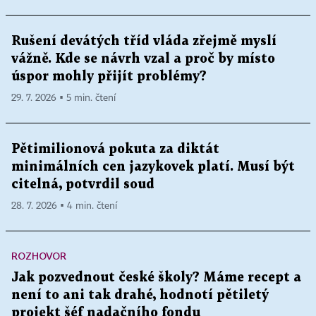
Rušení devátých tříd vláda zřejmě myslí
vážně. Kde se návrh vzal a proč by místo
úspor mohly přijít problémy?
29. 7. 2026 ▪ 5 min. čtení
Pětimilionová pokuta za diktát
minimálních cen jazykovek platí. Musí být
citelná, potvrdil soud
28. 7. 2026 ▪ 4 min. čtení
ROZHOVOR
Jak pozvednout české školy? Máme recept a
není to ani tak drahé, hodnotí pětiletý
projekt šéf nadačního fondu