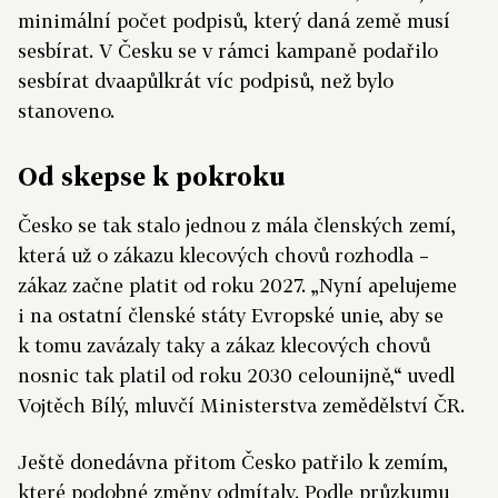
minimální počet podpisů, který daná země musí
sesbírat. V Česku se v rámci kampaně podařilo
sesbírat dvaapůlkrát víc podpisů, než bylo
stanoveno.
Od skepse k pokroku
Česko se tak stalo jednou z mála členských zemí,
která už o zákazu klecových chovů rozhodla –
zákaz začne platit od roku 2027. „Nyní apelujeme
i na ostatní členské státy Evropské unie, aby se
k tomu zavázaly taky a zákaz klecových chovů
nosnic tak platil od roku 2030 celounijně,“ uvedl
Vojtěch Bílý, mluvčí Ministerstva zemědělství ČR.
Ještě donedávna přitom Česko patřilo k zemím,
které podobné změny odmítaly. Podle průzkumu