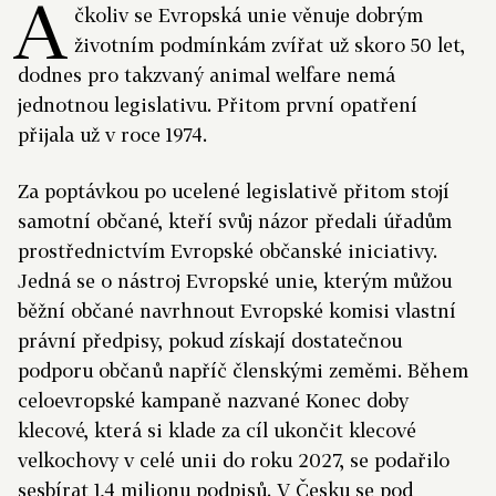
A
čkoliv se Evropská unie věnuje dobrým
životním podmínkám zvířat už skoro 50 let,
dodnes pro takzvaný animal welfare nemá
jednotnou legislativu. Přitom první opatření
přijala už v roce 1974.
Za poptávkou po ucelené legislativě přitom stojí
samotní občané, kteří svůj názor předali úřadům
prostřednictvím Evropské občanské iniciativy.
Jedná se o nástroj Evropské unie, kterým můžou
běžní občané navrhnout Evropské komisi vlastní
právní předpisy, pokud získají dostatečnou
podporu občanů napříč členskými zeměmi. Během
celoevropské kampaně nazvané Konec doby
klecové, která si klade za cíl ukončit klecové
velkochovy v celé unii do roku 2027, se podařilo
sesbírat 1,4 milionu podpisů. V Česku se pod