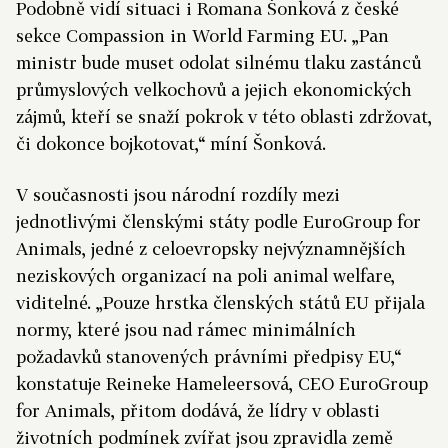
Podobně vidí situaci i Romana Šonková z české
sekce Compassion in World Farming EU. „Pan
ministr bude muset odolat silnému tlaku zastánců
průmyslových velkochovů a jejich ekonomických
zájmů, kteří se snaží pokrok v této oblasti zdržovat,
či dokonce bojkotovat,“ míní Šonková.
V současnosti jsou národní rozdíly mezi
jednotlivými členskými státy podle EuroGroup for
Animals, jedné z celoevropsky nejvýznamnějších
neziskových organizací na poli animal welfare,
viditelné. „Pouze hrstka členských států EU přijala
normy, které jsou nad rámec minimálních
požadavků stanovených právními předpisy EU,“
konstatuje Reineke Hameleersová, CEO EuroGroup
for Animals, přitom dodává, že lídry v oblasti
životních podmínek zvířat jsou zpravidla země