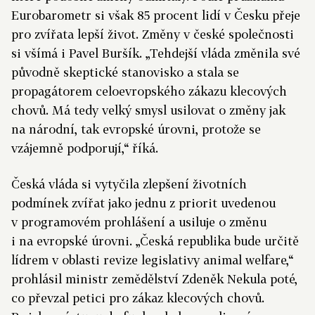
Eurobarometr si však 85 procent lidí v Česku přeje
pro zvířata lepší život. Změny v české společnosti
si všímá i Pavel Buršík. „Tehdejší vláda změnila své
původně skeptické stanovisko a stala se
propagátorem celoevropského zákazu klecových
chovů. Má tedy velký smysl usilovat o změny jak
na národní, tak evropské úrovni, protože se
vzájemně podporují,“ říká.
Česká vláda si vytyčila zlepšení životních
podmínek zvířat jako jednu z priorit uvedenou
v programovém prohlášení a usiluje o změnu
i na evropské úrovni. „Česká republika bude určitě
lídrem v oblasti revize legislativy animal welfare,“
prohlásil ministr zemědělství Zdeněk Nekula poté,
co převzal petici pro zákaz klecových chovů.