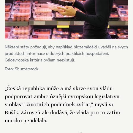
Ně­které státy požadují, aby například biozemědělci uváděli na svých
produk­tech informace o dobrých praktikách hospodaření.
Celoevropská kritéria ovšem neexistují.
Foto: Shutterstock
„Česká republika může a má skrze svou vládu
podporovat ambicióznější evropskou legislativu
v oblasti životních podmínek zvířat,“ myslí si
Bušík. Zároveň ale dodává, že vláda pro to zatím
mnoho neudělala.