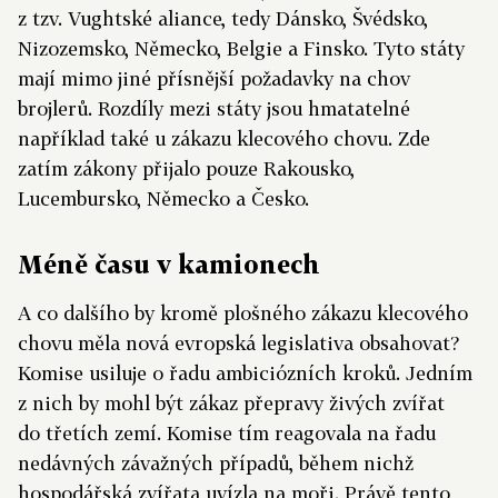
z tzv. Vughtské aliance, tedy Dánsko, Švédsko,
Nizozemsko, Německo, Belgie a Finsko. Tyto státy
mají mimo jiné přísnější požadavky na chov
brojlerů. Rozdíly mezi státy jsou hmatatelné
například také u zákazu klecového chovu. Zde
zatím zákony přijalo pouze Rakousko,
Lucembursko, Německo a Česko.
Méně času v kamionech
A co dalšího by kromě plošného zákazu klecového
chovu měla nová evropská legislativa obsahovat?
Komise usiluje o řadu ambiciózních kroků. Jedním
z nich by mohl být zákaz přepravy živých zvířat
do třetích zemí. Komise tím reagovala na řadu
nedávných závažných případů, během nichž
hospodářská zvířata uvízla na moři. Právě tento