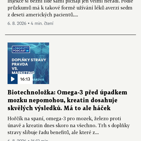
Injekce si běžní lidé sami píchají jen velmi neradi. Podle
průzkumů má k takové formě užívání léků averzi sedm
z deseti amerických pacientů....
6. 8. 2026 ▪ 4 min. čtení
16:13
Biotechnoložka: Omega-3 před úpadkem
mozku nepomohou, kreatin dosahuje
skvělých výsledků. Má to ale háček
Hořčík na spaní, omega-3 pro mozek, železo proti
únavě a kreatin dnes skoro na všechno. Trh s doplňky
stravy slibuje řadu benefitů, ale které z...