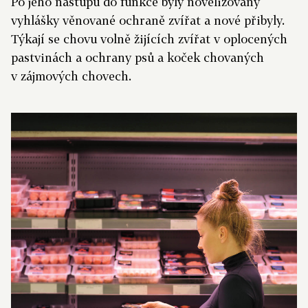
Po jeho nástupu do funkce byly novelizovány
vyhlášky věnované ochraně zvířat a nové přibyly.
Týkají se chovu volně žijících zvířat v oplocených
pastvinách a ochrany psů a koček chovaných
v zájmových chovech.