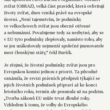
zvířat (OBRAZ), velká část pravidel, která ovlivňují
životy zvířat, dnes vzniká právě na evropské
úrovni. „Není tajemstvím, že podmínky
ve velkochovech zvířat jsou obecně otřesné
a nehumánní. Považujeme tedy za nezbytné, aby se
v EU tyto podmínky zlepšovaly, namísto toho, aby
se jen uzákoňovaly nejmenší společné jmenovatele
mezi členskými státy,“ řekl Buršík.
Je zřejmé, že životní podmínky zvířat jsou pro
Evropskou komisi jednou z priorit. Ta původně
oznámila, že revizi právních předpisů týkající se
jejich životních podmínek připraví až ke konci
letošního roku, termín ale posunula už na podzim.
„Tvorba zákonů EU může trvat dlouhé roky.
Vzhledem k tomu, že volby do Evropského