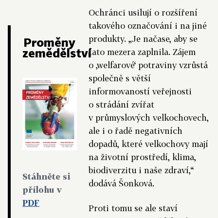
Ochránci usilují o rozšíření
takového označování i na jiné
produkty. „Je načase, aby se
Proměny
zemědělství
tato mezera zaplnila. Zájem
o ‚welfarové‘ potraviny vzrůstá
společně s větší
informovaností veřejnosti
o strádání zvířat
v průmyslových velkochovech,
ale i o řadě negativních
dopadů, které velkochovy mají
na životní prostředí, klima,
biodiverzitu i naše zdraví,“
Stáhněte si
dodává Šonková.
přílohu v
PDF
Proti tomu se ale staví