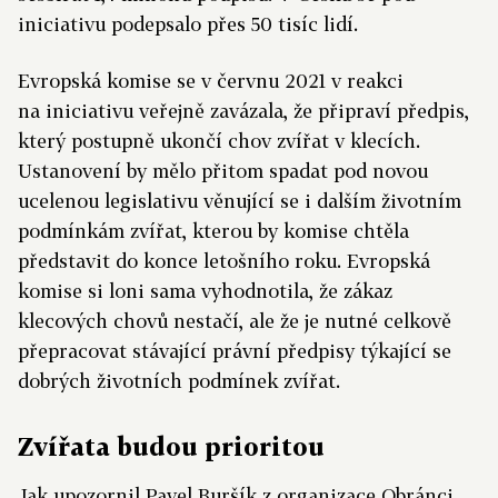
iniciativu podepsalo přes 50 tisíc lidí.
Evropská komise se v červnu 2021 v reakci
na iniciativu veřejně zavázala, že připraví předpis,
který postupně ukončí chov zvířat v klecích.
Ustanovení by mělo přitom spadat pod novou
ucelenou legislativu věnující se i dalším životním
podmínkám zvířat, kterou by komise chtěla
představit do konce letošního roku. Evropská
komise si loni sama vyhodnotila, že zákaz
klecových chovů nestačí, ale že je nutné celkově
přepracovat stávající právní předpisy týkající se
dobrých životních podmínek zvířat.
Zvířata budou prioritou
Jak upozornil Pavel Buršík z organizace Obránci