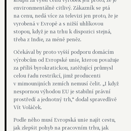
environmentálně citlivý. Zákazník se ptá
na cenu, nedá více za televizi jen proto, že je
vyrobená v Evropě a s nižší uhlíkovou
stopou, když je na trhu k dispozici stejná,
třeba z Indie, za méně peněz.
Očekával by proto vyšší podporu domácím
výrobcům od Evropské unie, kterou považuje
za příliš byrokratickou, zatěžující průmysl
celou řadu restrikcí, jimž producenti
v mimounijních zemích nemusí čelit. „I když
nespornou výhodou EU je stabilní právní
prostředí a jednotný trh,“ dodal spravedlivě
Vít Voláček.
Podle něho musí Evropská unie najít cestu,
jak zlepšit pohyb na pracovním trhu, jak