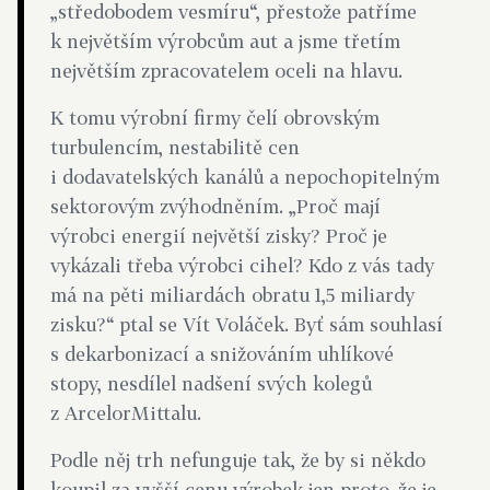
„středobodem vesmíru“, přestože patříme
k největším výrobcům aut a jsme třetím
největším zpracovatelem oceli na hlavu.
K tomu výrobní firmy čelí obrovským
turbulencím, nestabilitě cen
i dodavatelských kanálů a nepochopitelným
sektorovým zvýhodněním. „Proč mají
výrobci energií největší zisky? Proč je
vykázali třeba výrobci cihel? Kdo z vás tady
má na pěti miliardách obratu 1,5 miliardy
zisku?“ ptal se Vít Voláček. Byť sám souhlasí
s dekarbonizací a snižováním uhlíkové
stopy, nesdílel nadšení svých kolegů
z ArcelorMittalu.
Podle něj trh nefunguje tak, že by si někdo
koupil za vyšší cenu výrobek jen proto, že je