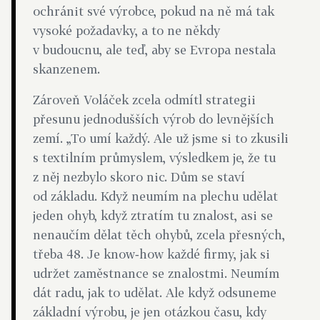
ochránit své výrobce, pokud na ně má tak
vysoké požadavky, a to ne někdy
v budoucnu, ale teď, aby se Evropa nestala
skanzenem.
Zároveň Voláček zcela odmítl strategii
přesunu jednodušších výrob do levnějších
zemí. „To umí každý. Ale už jsme si to zkusili
s textilním průmyslem, výsledkem je, že tu
z něj nezbylo skoro nic. Dům se staví
od základu. Když neumím na plechu udělat
jeden ohyb, když ztratím tu znalost, asi se
nenaučím dělat těch ohybů, zcela přesných,
třeba 48. Je know‑how každé firmy, jak si
udržet zaměstnance se znalostmi. Neumím
dát radu, jak to udělat. Ale když odsuneme
základní výrobu, je jen otázkou času, kdy