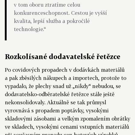
v tom oboru ztratíme celou
konkurenceschopnost. Cestou je vyšší
kvalita, lepší služba a pokročilé
technologie.“
Rozkolísané dodavatelské řetězce
Po covidových propadech v dodávkách materiálů
a pak zběsilých nákupech a importech, protože to
vypadalo, že plechy snad už „nikdy“ nebudou, se
dodavatelsko‑odběratelské řetězce stále ještě
nekonsolidovaly. Aktuálně se tak průmysl
vyrovnává s propadem poptávky, vysokými
skladovými zásobami a velkým zpomalením obrátky
ve skladech, vysokými cenami vstupních materiálů
při současném propadu cen hotových výrobků,