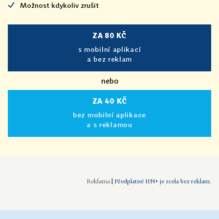
Možnost kdykoliv zrušit
ZA 80 KČ
s mobilní aplikací
a bez reklam
nebo
ZA 40 KČ
bez mobilní aplikace
a s reklamou
|
Předplatné HN+ je zcela bez reklam.