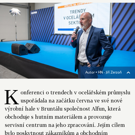
Autor ▪
HN - Jiří Zerzoň
K
onferenci o trendech v ocelářském průmyslu
uspořádala na začátku června ve své nové
výrobní hale v Bruntálu společnost Alfun, která
obchoduje s hutním materiálem a provozuje
servisní centrum na jeho zpracování. Jejím cílem
bylo poskytnout zákazníkům a obchodním