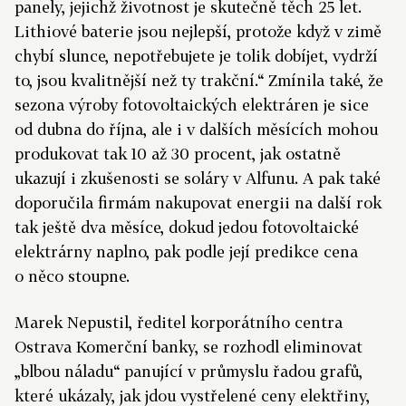
panely, jejichž životnost je skutečně těch 25 let.
Lithiové baterie jsou nejlepší, protože když v zimě
chybí slunce, nepotřebujete je tolik dobíjet, vydrží
to, jsou kvalitnější než ty trakční.“ Zmínila také, že
sezona výroby fotovoltaických elektráren je sice
od dubna do října, ale i v dalších měsících mohou
produkovat tak 10 až 30 procent, jak ostatně
ukazují i zkušenosti se soláry v Alfunu. A pak také
doporučila firmám nakupovat energii na další rok
tak ještě dva měsíce, dokud jedou fotovoltaické
elektrárny naplno, pak podle její predikce cena
o něco stoupne.
Marek Nepustil, ředitel korporátního centra
Ostrava Komerční banky, se rozhodl eliminovat
„blbou náladu“ panující v průmyslu řadou grafů,
které ukázaly, jak jdou vystřelené ceny elektřiny,