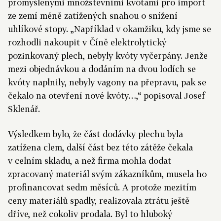
promyšlenými množstevními kvótami pro import
ze zemí méně zatížených snahou o snížení
uhlíkové stopy. „Například v okamžiku, kdy jsme se
rozhodli nakoupit v Číně elektrolytický
pozinkovaný plech, nebyly kvóty vyčerpány. Jenže
mezi objednávkou a dodáním na dvou lodích se
kvóty naplnily, nebyly vagony na přepravu, pak se
čekalo na otevření nové kvóty…,“ popisoval Josef
Sklenář.
Výsledkem bylo, že část dodávky plechu byla
zatížena clem, další část bez této zátěže čekala
v celním skladu, a než firma mohla dodat
zpracovaný materiál svým zákazníkům, musela ho
profinancovat sedm měsíců. A protože mezitím
ceny materiálů spadly, realizovala ztrátu ještě
dříve, než cokoliv prodala. Byl to hluboký