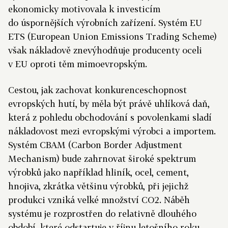
ekonomicky motivovala k investicím
do úspornějších výrobních zařízení. Systém EU
ETS (European Union Emissions Trading Scheme)
však nákladově znevýhodňuje producenty oceli
v EU oproti těm mimoevropským.
Cestou, jak zachovat konkurenceschopnost
evropských hutí, by měla být právě uhlíková daň,
která z pohledu obchodování s povolenkami sladí
nákladovost mezi evropskými výrobci a importem.
Systém CBAM (Carbon Border Adjustment
Mechanism) bude zahrnovat široké spektrum
výrobků jako například hliník, ocel, cement,
hnojiva, zkrátka většinu výrobků, při jejichž
produkci vzniká velké množství CO2. Náběh
systému je rozprostřen do relativně dlouhého
období, které odstartuje v říjnu letošního roku