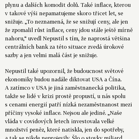
plynu a dalších komodit dolů. Také inflace, kterou
v takové výši nepamatujeme skoro třicet let, se
snižuje. „To neznamená, že se snižují ceny, ale jen
že zpomalil růst inflace, ceny jdou stále ještě mírně
nahoru,“ uvedl Nepustil s tím, že naprostá většina
centrálních bank za této situace zvedá úrokové
sazby a jen velmi malá část je snižuje.
Nepustil také upozornil, že budoucnost světové
ekonomiky budou nadále diktovat USA a Čína.
A zatímco v USA je jiná zaměstnanecká politika,
takže se lidé v krizi prostě propustí, u nás spolu
s cenami energií patří nízká nezaměstnanost mezi
příčiny vysoké inflace. Nejsou ale jediné. „Naše
vláda v covidových letech investovala velké
množství peněz, které natiskla, jen do spotřeby,
a tak se nikde neprojevily. Šlo o stovky miliard