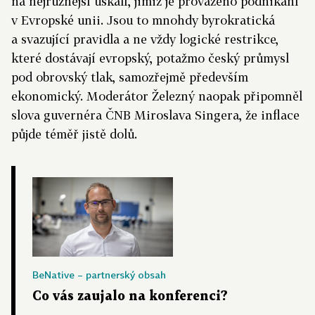
na nejrůznější úskalí, jimiž je provázeno podnikání
v Evropské unii. Jsou to mnohdy byrokratická
a svazující pravidla a ne vždy logické restrikce,
které dostávají evropský, potažmo český průmysl
pod obrovský tlak, samozřejmě především
ekonomický. Moderátor Železný naopak připomněl
slova guvernéra ČNB Miroslava Singera, že inflace
půjde téměř jistě dolů.
BeNative – partnerský obsah
Co vás zaujalo na konferenci?