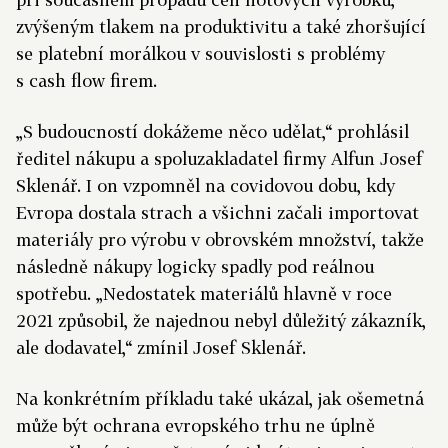
zvýšeným tlakem na produktivitu a také zhoršující
se platební morálkou v souvislosti s problémy
s cash flow firem.
„S budoucností dokážeme něco udělat,“ prohlásil
ředitel nákupu a spoluzakladatel firmy Alfun Josef
Sklenář. I on vzpomněl na covidovou dobu, kdy
Evropa dostala strach a všichni začali importovat
mate­riály pro výrobu v obrovském množství, takže
následně nákupy logicky spadly pod reálnou
spotřebu. „Nedostatek materiálů hlavně v roce
2021 způsobil, že najednou nebyl důležitý zákazník,
ale dodavatel,“ zmínil Josef Sklenář.
Na konkrétním příkladu také ukázal, jak ošemetná
může být ochrana evropského trhu ne úplně