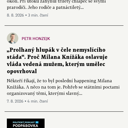
okolí. Při útoku zahynul tříletý chlapec se svými
prarodiči. Jeho rodiče a patnáctiletý...
8. 8. 2026 ▪ 3 min. čtení
PETR HONZEJK
„Prolhaný hlupák v čele nemyslícího
stáda“. Proč Milana Knížáka oslavuje
vláda vedená mužem, kterým umělec
opovrhoval
Někteří říkají, že to byl poslední happening Milana
Knížáka. A něco na tom je. Pohřeb se státními poctami
organizovaný těmi, kterými slavný...
7. 8. 2026 ▪ 4 min. čtení