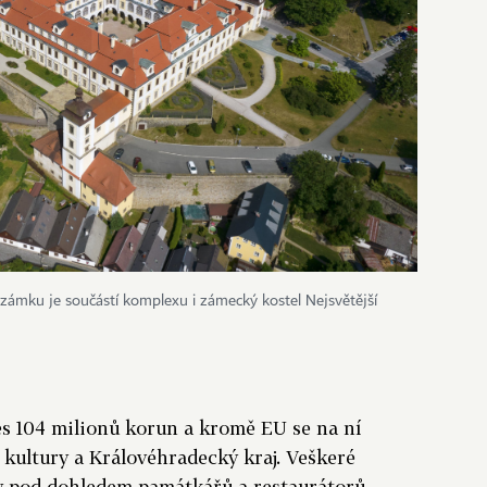
mku je součástí komplexu i zámecký kostel Nejsvětější
řes 104 milionů korun a kromě EU se na ní
o kultury a Královéhradecký kraj. Veškeré
ly pod dohledem památkářů a restaurátorů.