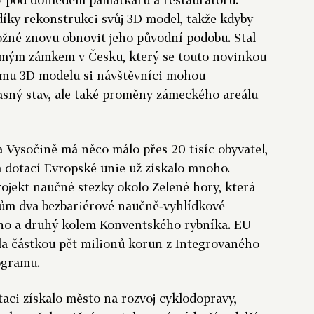
íky rekonstrukci svůj 3D model, takže kdyby
ožné znovu obnovit jeho původní podobu. Stal
omým zámkem v Česku, který se touto novinkou
ému 3D modelu si návštěvníci mohou
asný stav, ale také proměny zámeckého areálu
 Vysočině má něco málo přes 20 tisíc obyvatel,
 dotací Evropské unie už získalo mnoho.
rojekt naučné stezky okolo Zelené hory, která
kům dva bezbariérové naučně‑vyhlídkové
ho a druhý kolem Konventského rybníka. EU
la částkou pět milionů korun z Integrovaného
ogramu.
taci získalo město na rozvoj cyklodopravy,