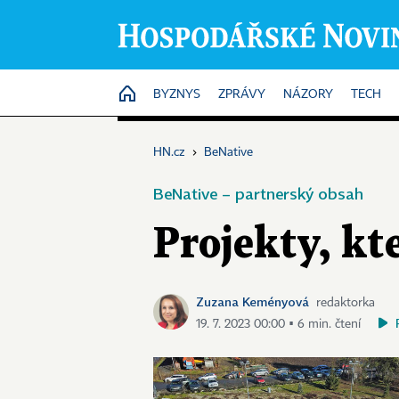
HOME
BYZNYS
ZPRÁVY
NÁZORY
TECH
HN.cz
›
BeNative
BeNative – partnerský obsah
Projekty, kt
Zuzana Keményová
redaktorka
19. 7. 2023 00:00 ▪ 6 min. čtení