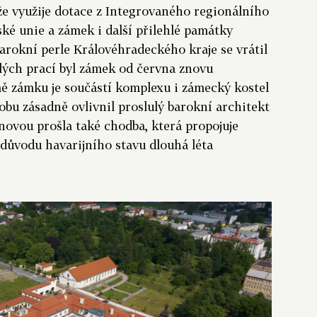
 že využije dotace z Integrovaného regionálního
é unie a zámek i další přilehlé památky
arokní perle Královéhradeckého kraje se vrátil
hlých prací byl zámek od června znovu
mě zámku je součástí komplexu i zámecký kostel
dobu zásadně ovlivnil proslulý barokní architekt
bnovou prošla také chodba, která propojuje
 důvodu havarijního stavu dlouhá léta