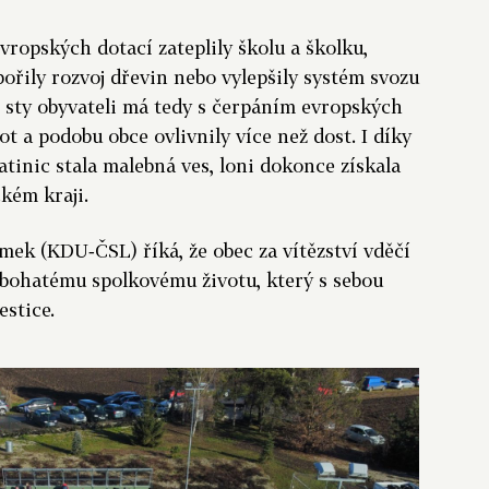
vropských dotací zateplily školu a školku,
pořily rozvoj dřevin nebo vylepšily systém svozu
 sty obyvateli má tedy s čerpáním evropských
ot a podobu obce ovlivnily více než dost. I díky
atinic stala malebná ves, loni dokonce získala
kém kraji.
mek (KDU‑ČSL) říká, že obec za vítězství vděčí
bohatému spolkovému životu, který s sebou
estice.