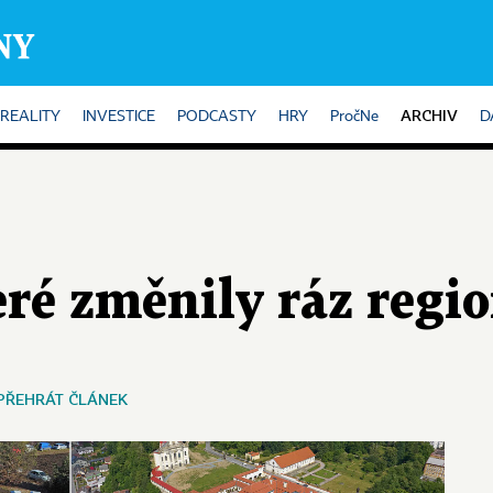
ARCHIV
REALITY
INVESTICE
PODCASTY
HRY
PročNe
D
eré změnily ráz regi
PŘEHRÁT ČLÁNEK