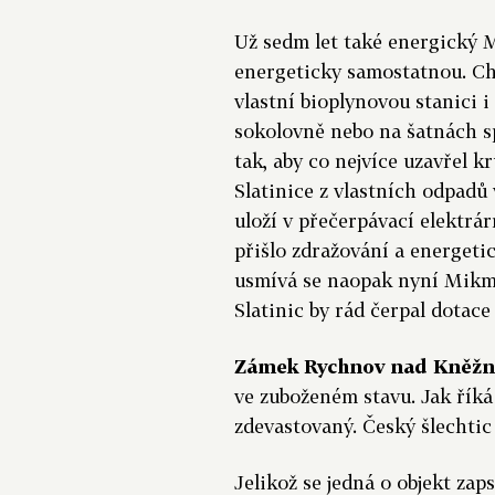
Už sedm let také energický M
energeticky samostatnou. Ch
vlastní bioplynovou stanici i
sokolovně nebo na šatnách 
tak, aby co nejvíce uzavřel k
Slatinice z vlastních odpadů 
uloží v přečerpávací elektrár
přišlo zdražování a energetick
usmívá se naopak nyní Mikme
Slatinic by rád čerpal dotac
Zámek Rychnov nad Kněž
ve zuboženém stavu. Jak říká
zdevastovaný. Český šlechtic
Jelikož se jedná o objekt za