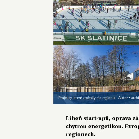
Projekty, které změnily ráz regionu
Autor ▪
arch
Líheň start‑upů, oprava z
chytrou energetikou. Evro
regionech.