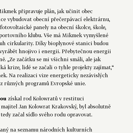
ikmek připravuje plán, jak učinit obec
ce vybudovat obecní přečerpávací elektrárnu,
 fotovoltaické panely na obecní školce, škole,
sportovního klubu. Vše má Mikmek vymyšlené
ruh cirkularity. Díky bioplynové stanici budou
vyrábět hnojivo i energii. Přebytečnou energii
ně. „Ze začátku se mi všichni smáli, ale jak
á krize, lidé se začali o tyhle projekty zajímat,“
k. Na realizaci vize energeticky nezávislých
e z různých programů Evropské unie.
nou
získal rod Kolowratů v restituci
 majitel Jan Kolowrat Krakovský, byl absolutně
 tedy začal sídlo svého rodu opravovat.
psaný na seznamu národních kulturních