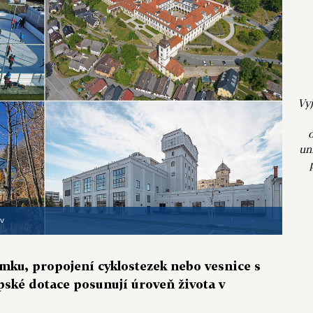
Vyj
un
iv
ámku, propojení cyklostezek nebo vesnice s
pské dotace posunují úroveň života v