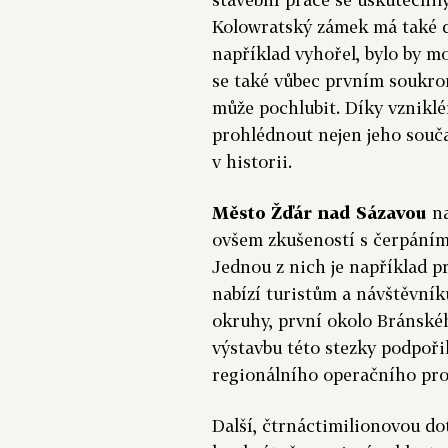
Kolowratský zámek má také d
například vyhořel, bylo by m
se také vůbec prvním soukr
může pochlubit. Díky vznikl
prohlédnout nejen jeho souč
v historii.
Město Žďár nad Sázavou
na
ovšem zkušeností s čerpáním
Jednou z nich je například p
nabízí turistům a návštěvní
okruhy, první okolo Bránské
výstavbu této stezky podpoři
regionálního operačního pr
Další, čtrnáctimilionovou do