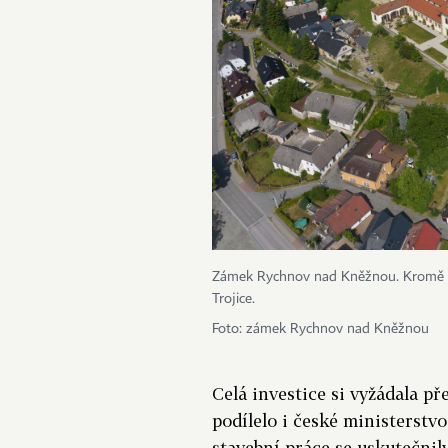
Zámek Rychnov nad Kněžnou. Kromě zá
Trojice.
Foto: zámek Rychnov nad Kněžnou
Celá investice si vyžádala p
podílelo i české ministerstv
stavební práce se uskutečni