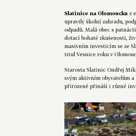
Slatinice na Olomoucku
z e
upravily školní zahradu, pod
odpadů. Malá obec s patnácti
dotací bohaté zkušenosti, živ
masivním investicím se ze Sl
titul Vesnice roku v Olomouc
Starosta Slatinic Ondřej Mik
svým aktivním obyvatelům a 
přirozeně přináší i různé inv