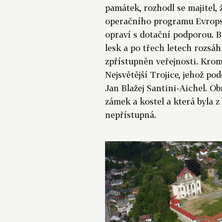
památek, rozhodl se majitel,
operačního programu Evropsk
opraví s dotační podporou. B
lesk a po třech letech rozsá
zpřístupněn veřejnosti. Kro
Nejsvětější Trojice, jehož po
Jan Blažej Santini‑Aichel. O
zámek a kostel a která byla z
nepřístupná.