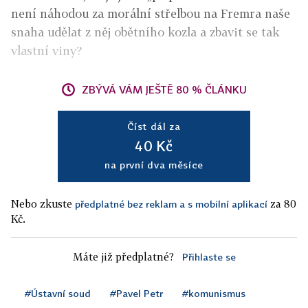
není náhodou za morální střelbou na Fremra naše
snaha udělat z něj obětního kozla a zbavit se tak
vlastní viny?
ZBÝVÁ VÁM JEŠTĚ 80 % ČLÁNKU
Číst dál za
40 Kč
na první dva měsíce
Nebo zkuste
za 80
předplatné bez reklam a s mobilní aplikací
Kč.
Máte již předplatné?
Přihlaste se
#Ústavní soud
#Pavel Petr
#komunismus