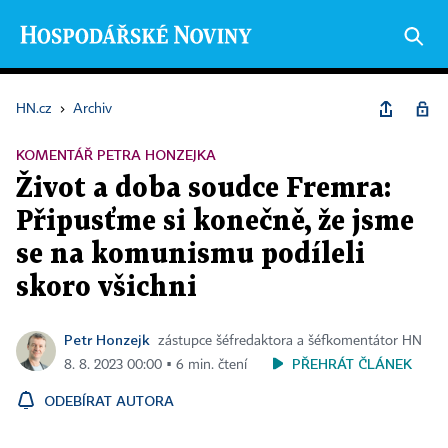
HN.cz
›
Archiv
KOMENTÁŘ PETRA HONZEJKA
Život a doba soudce Fremra:
Připusťme si konečně, že jsme
se na komunismu podíleli
skoro všichni
Petr Honzejk
zástupce šéfredaktora a šéfkomentátor HN
PŘEHRÁT ČLÁNEK
8. 8. 2023 00:00 ▪ 6 min. čtení
ODEBÍRAT AUTORA