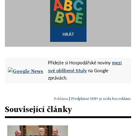
HRÁT
mezi
Přidejte si Hospodářské noviny
své oblíbené tituly
na Google
zprávách.
|
Předplatné HN+ je zcela bez reklam.
Související články