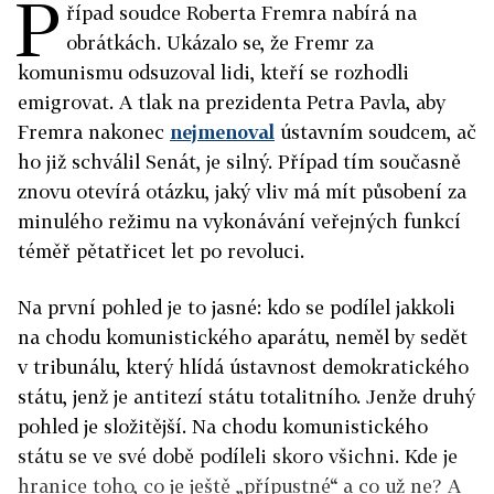
P
řípad soudce Roberta Fremra nabírá na
obrátkách. Ukázalo se, že Fremr za
komunismu odsuzoval lidi, kteří se rozhodli
emigrovat. A tlak na prezidenta Petra Pavla, aby
Fremra nakonec
nejmenoval
ústavním soudcem, ač
ho již schválil Senát, je silný. Případ tím současně
znovu otevírá otázku, jaký vliv má mít působení za
minulého režimu na vykonávání veřejných funkcí
téměř pětatřicet let po revoluci.
Na první pohled je to jasné: kdo se podílel jakkoli
na chodu komunistického aparátu, neměl by sedět
v tribunálu, který hlídá ústavnost demokratického
státu, jenž je antitezí státu totalitního. Jenže druhý
pohled je složitější. Na chodu komunistického
státu se ve své době podíleli skoro všichni. Kde je
hranice toho, co je ještě „přípustné“ a co už ne? A