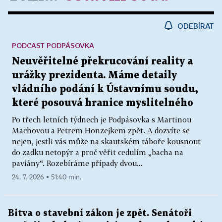
ODEBÍRAT
PODCAST PODPÁSOVKA
Neuvěřitelné překrucování reality a
urážky prezidenta. Máme detaily
vládního podání k Ústavnímu soudu,
které posouvá hranice myslitelného
Po třech letních týdnech je Podpásovka s Martinou
Machovou a Petrem Honzejkem zpět. A dozvíte se
nejen, jestli vás může na skautském táboře kousnout
do zadku netopýr a proč věřit cedulím „bacha na
paviány“. Rozebíráme případy dvou...
24. 7. 2026 ▪ 51:40 min.
Bitva o stavební zákon je zpět. Senátoři