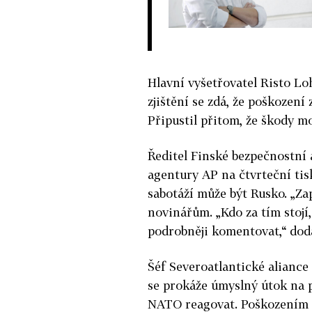
Hlavní vyšetřovatel Risto Lo
zjištění se zdá, že poškození
Připustil přitom, že škody m
Ředitel Finské bezpečnostní a
agentury AP na čtvrteční tis
sabotáží může být Rusko. „Zap
novinářům. „Kdo za tím stojí
podrobněji komentovat,“ doda
Šéf Severoatlantické aliance
se prokáže úmyslný útok na 
NATO reagovat. Poškozením p