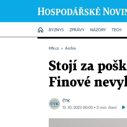
HOME
BYZNYS
ZPRÁVY
NÁZORY
TECH
HN.cz
›
Archiv
Stojí za po
Finové nevyl
ČTK
13. 10. 2023 00:00 ▪ 2 min. čtení