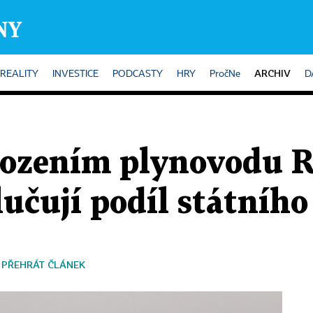
ARCHIV
REALITY
INVESTICE
PODCASTY
HRY
PročNe
D
škozením plynovodu 
učují podíl státního
PŘEHRÁT ČLÁNEK