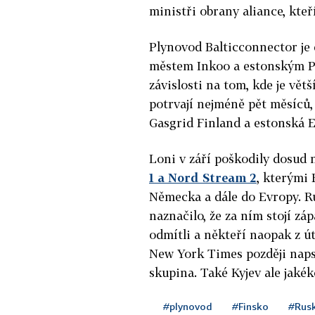
ministři obrany aliance, kte
Plynovod Balticconnector je 
městem Inkoo a estonským Pa
závislosti na tom, kde je vě
potrvají nejméně pět měsíců,
Gasgrid Finland a estonská E
Loni v září poškodily dosud
1 a Nord Stream 2
, kterými 
Německa a dále do Evropy. Ru
naznačilo, že za ním stojí zá
odmítli a někteří naopak z ú
New York Times později napsa
skupina. Také Kyjev ale jakék
#plynovod
#Finsko
#Rus