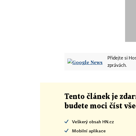
Přidejte si H
zprávách.
Tento článek
je
zdar
budete moci číst vš
Veškerý obsah HN.cz
Mobilní aplikace