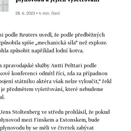
28. 6. 2023 ▪ 4 min. čtení
hi podle Reuters uvedl, že podle předběžných
 způsobila spíše „mechanická síla“ než exploze.
ohla způsobit například lodní kotva.
 zpravodajské služby Antti Pelttari podle
kové konferenci odmítl říci, zda za případnou
ojení státního aktéra však nelze vyloučit,“ řekl
, je předmětem vyšetřování, které nebudeme
l.
 Jens Stoltenberg ve středu prohlásil, že pokud
plynovod mezi Finskem a Estonskem, bude
lynovodu by se měli ve čtvrtek zabývat