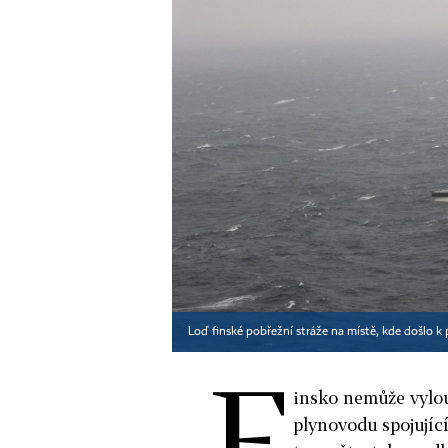
Loď finské pobřežní stráže na místě, kde došlo 
F
insko nemůže vylou
plynovodu spojujíc