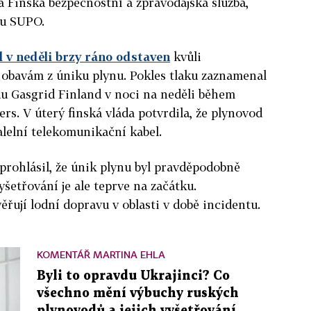
a Finská bezpečnostní a zpravodajská služba,
ou SUPO.
l v neděli brzy ráno odstaven
kvůli
 obavám z úniku plynu. Pokles tlaku zaznamenal
du Gasgrid Finland v noci na neděli během
rs. V úterý finská vláda potvrdila, že plynovod
alelní telekomunikační kabel.
prohlásil, že únik plynu byl pravděpodobně
šetřování je ale teprve na začátku.
ěřují lodní dopravu v oblasti v době incidentu.
KOMENTÁŘ MARTINA EHLA
Byli to opravdu Ukrajinci? Co
všechno mění výbuchy ruských
plynovodů a jejich vyšetřování