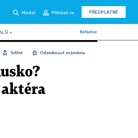
PŘEDPLATNÉ
Hledat
Přihlásit se
BeNative
ALŠÍ
Sdílet
Odemknout známému
Rusko?
 aktéra