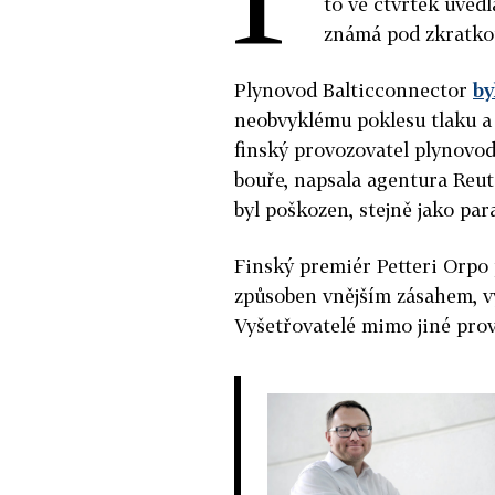
to ve čtvrtek uvedl
známá pod zkratk
Plynovod Balticconnector
by
neobvyklému poklesu tlaku a
finský provozovatel plynovo
bouře, napsala agentura Reute
byl poškozen, stejně jako par
Finský premiér Petteri Orpo 
způsoben vnějším zásahem, vy
Vyšetřovatelé mimo jiné prov