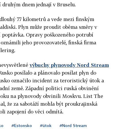
ří druhým dnem jednají v Bruselu.
dlouhý 77 kilometrů a vede mezi finským
ldiski. Plyn může proudit oběma směry v
tší poptávka. Opravy poškozeného potrubí
 oznámili jeho provozovatelé, finská firma
lering.
 nevysvětlené
výbuchy plynovody Nord Stream
Rusko posílalo a plánovalo posílat plyn do
sko označilo incident za teroristický útok a
padní země. Západní politici ruská obvinění
toku na plynovody obvinili Moskvu. List The
l, že za sabotáží mohla být proukrajinská
oli zapojení do věci odmítá.
ko
#Estonsko
#útok
#Nord Stream