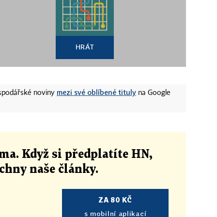
HRÁT
mezi své oblíbené tituly
ospodářské noviny
na Google
ma. Když si předplatíte HN,
echny naše články
.
ZA 80 KČ
s mobilní aplikací