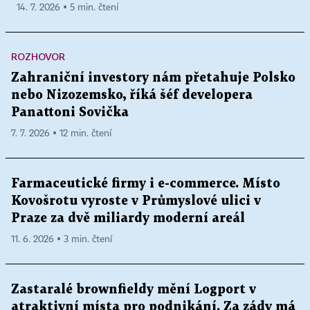
14. 7. 2026 ▪ 5 min. čtení
ROZHOVOR
Zahraniční investory nám přetahuje Polsko
nebo Nizozemsko, říká šéf developera
Panattoni Sovička
7. 7. 2026 ▪ 12 min. čtení
Farmaceutické firmy i e-commerce. Místo
Kovošrotu vyroste v Průmyslové ulici v
Praze za dvě miliardy moderní areál
11. 6. 2026 ▪ 3 min. čtení
Zastaralé brownfieldy mění Logport v
atraktivní místa pro podnikání. Za zády má