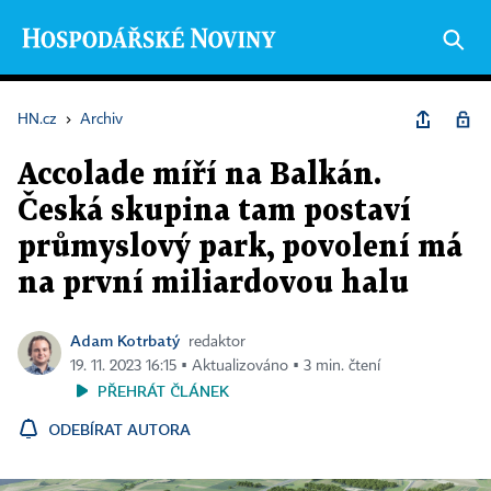
HN.cz
›
Archiv
Accolade míří na Balkán.
Česká skupina tam postaví
průmyslový park, povolení má
na první miliardovou halu
Adam Kotrbatý
redaktor
19. 11. 2023 16:15 ▪ Aktualizováno ▪ 3 min. čtení
PŘEHRÁT ČLÁNEK
ODEBÍRAT AUTORA