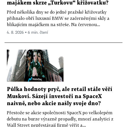
majákem skrze „Turkovu“ křižovatku?
Před několika dny se do jedné pražské křižovatky
přihnalo obří luxusní BMW se začerněnými skly a
blikajícím majáčkem na střeše. Na červenou...
4. 8. 2026 ▪ 6 min. čtení
Půlka hodnoty pryč, ale retail stále věří
Muskovi. Sázejí investoři na SpaceX
naivně, nebo akcie našly svoje dno?
Přestože se akcie společnosti SpaceX po velkolepém
debutu na burze výrazně propadly, mnozí analytici z
Wall Street nepřestávají firmě věřit a...