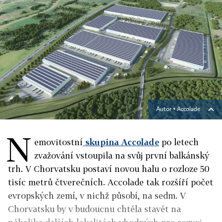
Autor ▪
Accolade
N
emovitostní
skupina Accolade
po letech
zvažování vstoupila na svůj první balkánský
trh. V Chorvatsku postaví novou halu o rozloze 50
tisíc metrů čtverečních. Accolade tak rozšíří počet
evropských zemí, v nichž působí, na sedm. V
Chorvatsku by v budoucnu chtěla stavět na