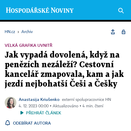
HN.cz
›
Archiv
VELKÁ GRAFIKA UVNITŘ
Jak vypadá dovolená, když na
penězích nezáleží? Cestovní
kancelář zmapovala, kam a jak
jezdí nejbohatší Češi a Češky
Anastasija Kriušenko
externí spolupracovnice HN
4. 12. 2023 00:00 ▪ Aktualizováno ▪ 4 min. čtení
PŘEHRÁT ČLÁNEK
ODEBÍRAT AUTORA