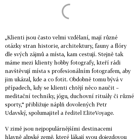
„Klienti jsou často velmi vzdělaní, mají různé
otázky stran historie, architektury, fauny a flóry
dle svých zájmů a místa, kam cestují. Stejně tak
máme mezi klienty hobby fotografy, kteří rádi
navštěvují místa s profesionálním fotografem, aby
jim ukázal, kde a co fotit. Obdobně tomu bývá v
případech, kdy se klienti chtějí něco naučit –
meditační techniky, jógu, duchovní rituály či různé
sporty,“ přibližuje náplň dovolených Petr
Udavský, spolumajitel a ředitel EliteVoyage.
V zimě jsou nejpopulárnějšími destinacemi
hlavně alpské země, které lákají svou dojezdovou