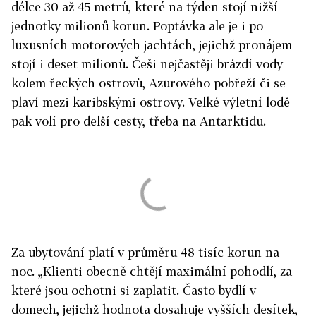
délce 30 až 45 metrů, které na týden stojí nižší
jednotky milionů korun. Poptávka ale je i po
luxusních motorových jachtách, jejichž pronájem
stojí i deset milionů. Češi nejčastěji brázdí vody
kolem řeckých ostrovů, Azurového pobřeží či se
plaví mezi karibskými ostrovy. Velké výletní lodě
pak volí pro delší cesty, třeba na Antarktidu.
Za ubytování platí v průměru 48 tisíc korun na
noc. „Klienti obecně chtějí maximální pohodlí, za
které jsou ochotni si zaplatit. Často bydlí v
domech, jejichž hodnota dosahuje vyšších desítek,