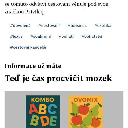
se tomuto odvětví cestování věnuje pod svou
značkou Privileq.
#dovolená
#cestování
#turismus
#exotika
#luxus
#soukromí
#bohatí
#bohatství
#cestovní kancelář
Informace už máte
Teď je čas procvičit mozek