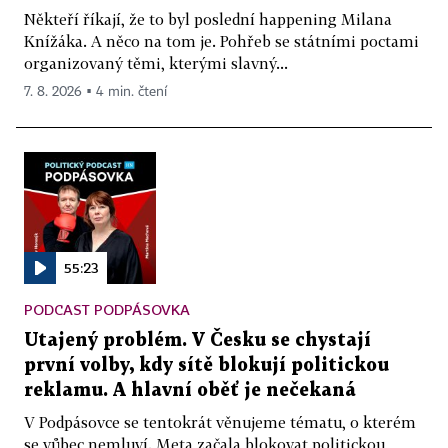
Někteří říkají, že to byl poslední happening Milana
Knížáka. A něco na tom je. Pohřeb se státními poctami
organizovaný těmi, kterými slavný...
7. 8. 2026 ▪ 4 min. čtení
55:23
PODCAST PODPÁSOVKA
Utajený problém. V Česku se chystají
první volby, kdy sítě blokují politickou
reklamu. A hlavní oběť je nečekaná
V Podpásovce se tentokrát věnujeme tématu, o kterém
se vůbec nemluví. Meta začala blokovat politickou