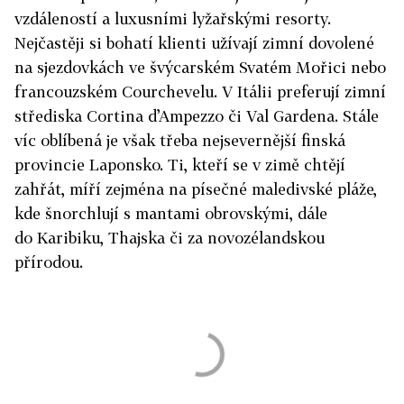
vzdáleností a luxusními lyžařskými resorty.
Nejčastěji si bohatí klienti užívají zimní dovolené
na sjezdovkách ve švýcarském Svatém Mořici nebo
francouzském Courchevelu. V Itálii preferují zimní
střediska Cortina d’Ampezzo či Val Gardena. Stále
víc oblíbená je však třeba nejsevernější finská
provincie Laponsko. Ti, kteří se v zimě chtějí
zahřát, míří zejména na písečné maledivské pláže,
kde šnorchlují s mantami obrovskými, dále
do Karibiku, Thajska či za novozélandskou
přírodou.