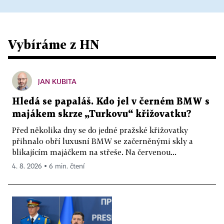
Vybíráme z HN
JAN KUBITA
Hledá se papaláš. Kdo jel v černém BMW s
majákem skrze „Turkovu“ křižovatku?
Před několika dny se do jedné pražské křižovatky
přihnalo obří luxusní BMW se začerněnými skly a
blikajícím majáčkem na střeše. Na červenou...
4. 8. 2026 ▪ 6 min. čtení