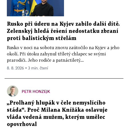
Rusko při úderu na Kyjev zabilo další dítě.
Zelenskyj hledá řešení nedostatku zbraní
proti balistickým střelám
Rusko v noci na sobotu znovu zaútočilo na Kyjev a jeho
okolí. Při útoku zahynul tříletý chlapec se svými
prarodiči. Jeho rodiče a patnáctiletý...
8. 8. 2026 ▪ 3 min. čtení
PETR HONZEJK
„Prolhaný hlupák v čele nemyslícího
stáda“. Proč Milana Knížáka oslavuje
vláda vedená mužem, kterým umělec
opovrhoval