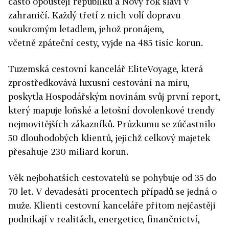
často opouštějí republiku a Nový rok slaví v
zahraničí. Každý třetí z nich volí dopravu
soukromým letadlem, jehož pronájem,
včetně zpáteční cesty, vyjde na 485 tisíc korun.
Tuzemská cestovní kancelář EliteVoyage, která
zprostředkovává luxusní cestování na míru,
poskytla Hospodářským novinám svůj první report,
který mapuje loňské a letošní dovolenkové trendy
nejmovitějších zákazníků. Průzkumu se zúčastnilo
50 dlouhodobých klientů, jejichž celkový majetek
přesahuje 230 miliard korun.
Věk nejbohatších cestovatelů se pohybuje od 35 do
70 let. V devadesáti procentech případů se jedná o
muže. Klienti cestovní kanceláře přitom nejčastěji
podnikají v realitách, energetice, finančnictví,