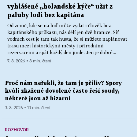
vyhlášené „holandské kýče“ užít z
paluby lodi bez kapitána
Od země, kde se na loď může vydat i člověk bez
kapitánského průkazu, nás dělí jen dvě hranice. Síť
vodních cest je tam tak hustá, že si můžete naplánovat
trasu mezi historickými městy i přírodními
rezervacemi a spát každý den jinde. Jen je dobré...
7. 8. 2026 ▪ 8 min. čtení
Proč nám neřekli, že tam je příliv? Spory
kvůli zkažené dovolené často řeší soudy,
některé jsou až bizarní
3. 8. 2026 ▪ 13 min. čtení
ROZHOVOR