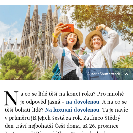
Autor ▪
Shutterstock
N
a co se lidé těší na konci roku? Pro mnohé
je odpověď jasná –
na dovolenou
. A na co se
těší bohatí lidé?
Na luxusní dovolenou
. Ta je navíc
v průměru již jejich šestá za rok. Zatímco Štědrý
den tráví nejbohatší Češi doma, už 26. prosince