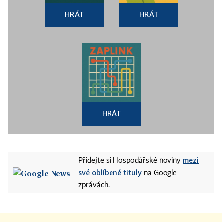
HRÁT
HRÁT
HRÁT
mezi
Přidejte si Hospodářské noviny
své oblíbené tituly
na Google
zprávách.