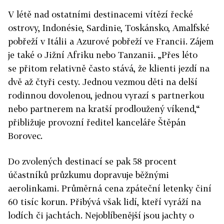
V létě nad ostatními destinacemi vítězí řecké
ostrovy, Indonésie, Sardinie, Toskánsko, Amalfské
pobřeží v Itálii a Azurové pobřeží ve Francii. Zájem
je také o Jižní Afriku nebo Tanzanii. „Přes léto
se přitom relativně často stává, že klienti jezdí na
dvě až čtyři cesty. Jednou vezmou děti na delší
rodinnou dovolenou, jednou vyrazí s partnerkou
nebo partnerem na kratší prodloužený víkend,“
přibližuje provozní ředitel kanceláře Štěpán
Borovec.
Do zvolených destinací se pak 58 procent
účastníků průzkumu dopravuje běžnými
aerolinkami. Průměrná cena zpáteční letenky činí
60 tisíc korun. Přibývá však lidí, kteří vyráží na
lodích či jachtách. Nejoblíbenější jsou jachty o