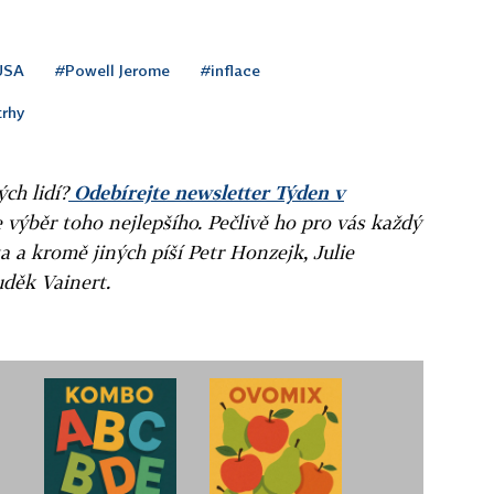
USA
#Powell Jerome
#inflace
trhy
ých lidí?
Odebírejte newsletter Týden v
e výběr toho nejlepšího. Pečlivě ho pro vás každý
a a kromě jiných píší Petr Honzejk, Julie
uděk Vainert.