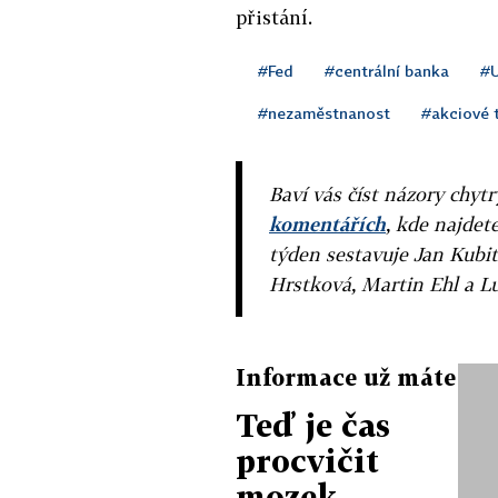
přistání.
#Fed
#centrální banka
#
#nezaměstnanost
#akciové 
Baví vás číst názory chytr
komentářích
, kde najdet
týden sestavuje Jan Kubit
Hrstková, Martin Ehl a L
Informace už máte
Teď je čas
procvičit
mozek