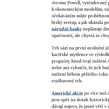
Jerome Powell, vystudovaný p
k ekonomickým modelům, tak 
očekáváním může proběhnout h
brzký sestup, a jak ukázala 
národní banky
neplánuje du
opatrností, ale chystá se chop
Trh sází na první uvolnění j
kacířské myšlence ve výsledk
prognózy hned trojí snížení 
nelze ani vyloučit, že jich b
snížení během příštího roku t
rozžhavený trh.
Americké akcie
po více než 
jsou opět na dosah historic
dávají najevo, že jasně věří 