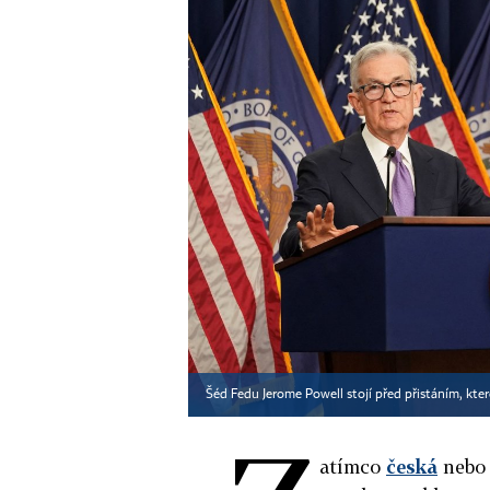
Šéd Fedu Jerome Powell stojí před přistáním, k
atímco
česká
neb