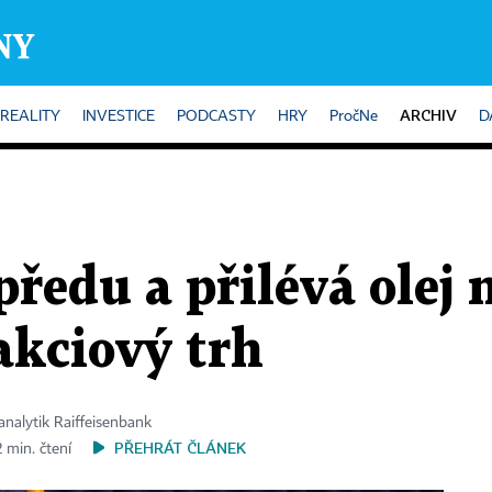
ARCHIV
REALITY
INVESTICE
PODCASTY
HRY
PročNe
D
předu a přilévá olej 
akciový trh
nalytik Raiffeisenbank
PŘEHRÁT ČLÁNEK
 min. čtení