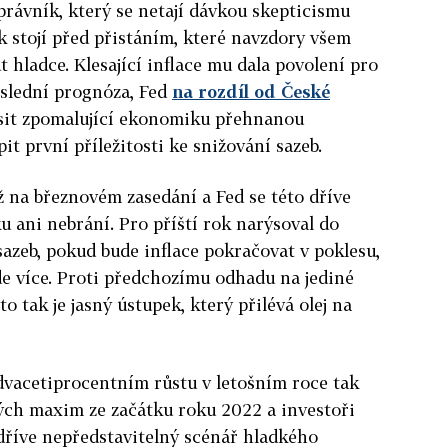
rávník, který se netají dávkou skepticismu
stojí před přistáním, které navzdory všem
ladce. Klesající inflace mu dala povolení pro
poslední prognóza, Fed
na rozdíl od České
sit zpomalující ekonomiku přehnanou
it první příležitosti ke snižování sazeb.
iž na březnovém zasedání a Fed se této dříve
u ani nebrání. Pro příští rok narýsoval do
sazeb, pokud bude inflace pokračovat v poklesu,
ude více. Proti předchozímu odhadu na jediné
o tak je jasný ústupek, který přilévá olej na
dvacetiprocentním růstu v letošním roce tak
kých maxim ze začátku roku 2022 a investoři
v dříve nepředstavitelný scénář hladkého