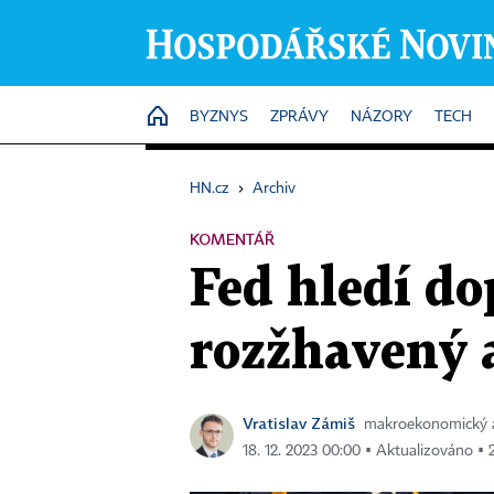
HOME
BYZNYS
ZPRÁVY
NÁZORY
TECH
HN.cz
›
Archiv
KOMENTÁŘ
Fed hledí do
rozžhavený 
Vratislav Zámiš
makroekonomický a
18. 12. 2023 00:00 ▪ Aktualizováno ▪ 2