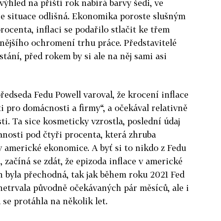
ýhled na příští rok nabírá barvy šedi, ve
je situace odlišná. Ekonomika poroste slušným
ocenta, inflaci se podařilo stlačit ke třem
nějšího ochromení trhu práce. Představitelé
stání, před rokem by si ale na něj sami asi
edseda Fedu Powell varoval, že krocení inflace
ti pro domácnosti a firmy“, a očekával relativně
i. Ta sice kosmeticky vzrostla, poslední údaj
anosti pod čtyři procenta, která zhruba
 americké ekonomice. A byť si to nikdo z Fedu
s, začíná se zdát, že epizoda inflace v americké
 byla přechodná, tak jak během roku 2021 Fed
netrvala původně očekávaných pár měsíců, ale i
se protáhla na několik let.