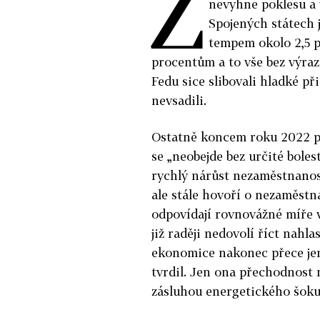
Z
nevyhne poklesu a v
Spojených státech 
tempem okolo 2,5 pr
procentům a to vše bez výraz
Fedu sice slibovali hladké při
nevsadili.
Ostatně koncem roku 2022 př
se „neobejde bez určité boles
rychlý nárůst nezaměstnanost
ale stále hovoří o nezaměstn
odpovídají rovnovážné míře v
již raději nedovolí říct nahla
ekonomice nakonec přece jen
tvrdil. Jen ona přechodnost 
zásluhou energetického šoku 