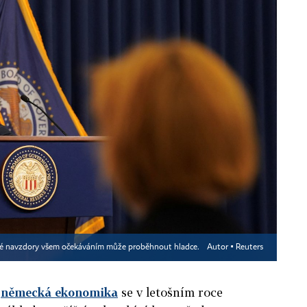
teré navzdory všem očekáváním může proběhnout hladce.
Autor ▪
Reuters
o
německá ekonomika
se v letošním roce