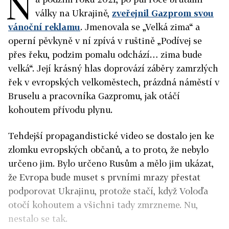
N
války na Ukrajině,
zveřejnil Gazprom svou
vánoční reklamu
. Jmenovala se „Velká zima“ a
operní pěvkyně v ní zpívá v ruštině „Podívej se
přes řeku, podzim pomalu odchází… zima bude
velká“. Její krásný hlas doprovází záběry zamrzlých
řek v evropských velkoměstech, prázdná náměstí v
Bruselu a pracovníka Gazpromu, jak otáčí
kohoutem přívodu plynu.
Tehdejší propagandistické video se dostalo jen ke
zlomku evropských občanů, a to proto, že nebylo
určeno jim. Bylo určeno Rusům a mělo jim ukázat,
že Evropa bude muset s prvními mrazy přestat
podporovat Ukrajinu, protože stačí, když Voloďa
otočí kohoutem a všichni tady zmrzneme. Nu,
nestalo se tak.