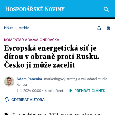
HN.cz
›
Archiv
KOMENTÁŘ ADAMA ONDRÁČKA
Evropská energetická síť je
dírou v obraně proti Rusku.
Česko ji může zacelit
Adam Panenka
marketingový stratég a zakladatel studia
Kontra
PŘEHRÁT ČLÁNEK
4. 1. 2024 00:00 ▪ 6 min. čtení
ODEBÍRAT AUTORA
a podzim roku 2021, po půl roce brutální