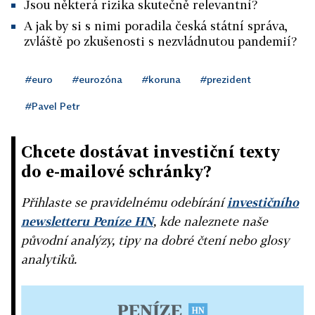
Jsou některá rizika skutečně relevantní?
A jak by si s nimi poradila česká státní správa,
zvláště po zkušenosti s nezvládnutou pandemií?
#euro
#eurozóna
#koruna
#prezident
#Pavel Petr
Chcete dostávat investiční texty
do e-mailové schránky?
Přihlaste se pravidelnému odebírání
investičního
newsletteru Peníze HN
, kde naleznete naše
původní analýzy, tipy na dobré čtení nebo glosy
analytiků.