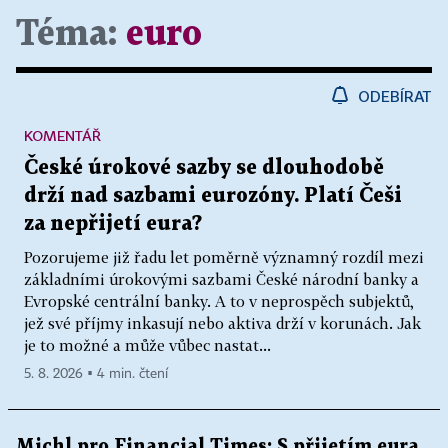
Téma:
euro
ODEBÍRAT
KOMENTÁŘ
České úrokové sazby se dlouhodobě
drží nad sazbami eurozóny. Platí Češi
za nepřijetí eura?
Pozorujeme již řadu let poměrně významný rozdíl mezi
základními úrokovými sazbami České národní banky a
Evropské centrální banky. A to v neprospěch subjektů,
jež své příjmy inkasují nebo aktiva drží v korunách. Jak
je to možné a může vůbec nastat...
5. 8. 2026 ▪ 4 min. čtení
Michl pro Financial Times: S přijetím eura