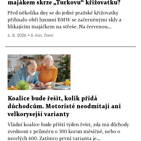
majákem skrze „Turkovu“ křižovatku?
Před několika dny se do jedné pražské křižovatky
přihnalo obří luxusní BMW se začerněnými skly a
blikajícím majáčkem na střeše. Na červenou...
4. 8. 2026 ▪ 6 min. čtení
Koalice bude řešit, kolik přidá
důchodcům. Motoristé neodmítají ani
velkorysejší varianty
Vládní koalice bude příští týden řešit, zda má důchody
zvednout v průměru o 300 korun měsíčně, nebo o
necelých 600. Zatímco první varianta je...