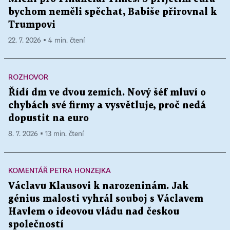
bychom neměli spěchat, Babiše přirovnal k
Trumpovi
22. 7. 2026 ▪ 4 min. čtení
ROZHOVOR
Řídí dm ve dvou zemích. Nový šéf mluví o
chybách své firmy a vysvětluje, proč nedá
dopustit na euro
8. 7. 2026 ▪ 13 min. čtení
KOMENTÁŘ PETRA HONZEJKA
Václavu Klausovi k narozeninám. Jak
génius malosti vyhrál souboj s Václavem
Havlem o ideovou vládu nad českou
společností