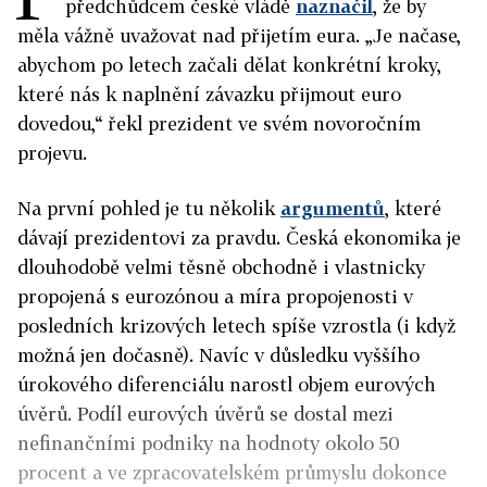
předchůdcem české vládě
naznačil
, že by
měla vážně uvažovat nad přijetím eura. „Je načase,
abychom po letech začali dělat konkrétní kroky,
které nás k naplnění závazku přijmout euro
dovedou,“ řekl prezident ve svém novoročním
projevu.
Na první pohled je tu několik
argumentů
, které
dávají prezidentovi za pravdu. Česká ekonomika je
dlouhodobě velmi těsně obchodně i vlastnicky
propojená s eurozónou a míra propojenosti v
posledních krizových letech spíše vzrostla (i když
možná jen dočasně). Navíc v důsledku vyššího
úrokového diferenciálu narostl objem eurových
úvěrů. Podíl eurových úvěrů se dostal mezi
nefinančními podniky na hodnoty okolo 50
procent a ve zpracovatelském průmyslu dokonce