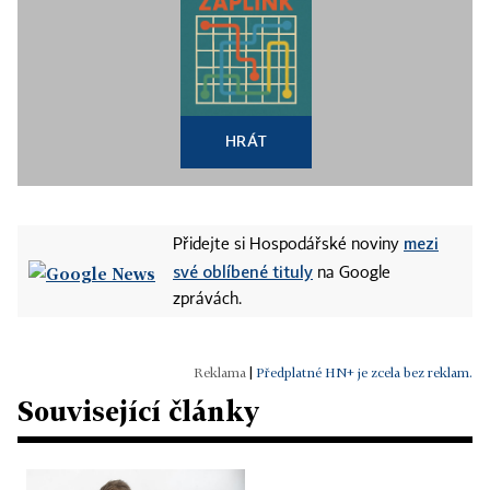
HRÁT
mezi
Přidejte si Hospodářské noviny
své oblíbené tituly
na Google
zprávách.
|
Předplatné HN+ je zcela bez reklam.
Související články