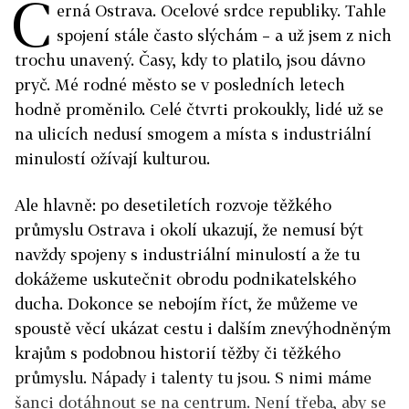
Č
erná Ostrava. Ocelové srdce republiky. Tahle
spojení stále často slýchám – a už jsem z nich
trochu unavený. Časy, kdy to platilo, jsou dávno
pryč. Mé rodné město se v posledních letech
hodně proměnilo. Celé čtvrti prokoukly, lidé už se
na ulicích nedusí smogem a místa s industriální
minulostí ožívají kulturou.
Ale hlavně: po desetiletích rozvoje těžkého
průmyslu Ostrava i okolí ukazují, že nemusí být
navždy spojeny s industriální minulostí a že tu
dokážeme uskutečnit obrodu podnikatelského
ducha. Dokonce se nebojím říct, že můžeme ve
spoustě věcí ukázat cestu i dalším znevýhodněným
krajům s podobnou historií těžby či těžkého
průmyslu. Nápady i talenty tu jsou. S nimi máme
šanci dotáhnout se na centrum. Není třeba, aby se