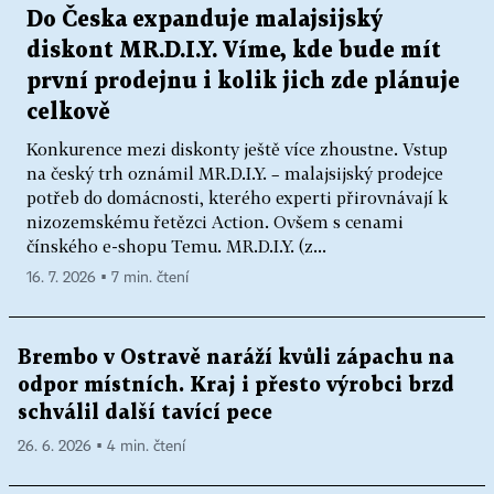
Do Česka expanduje malajsijský
diskont MR.D.I.Y. Víme, kde bude mít
první prodejnu i kolik jich zde plánuje
celkově
Konkurence mezi diskonty ještě více zhoustne. Vstup
na český trh oznámil MR.D.I.Y. – malajsijský prodejce
potřeb do domácnosti, kterého experti přirovnávají k
nizozemskému řetězci Action. Ovšem s cenami
čínského e-shopu Temu. MR.D.I.Y. (z...
16. 7. 2026 ▪ 7 min. čtení
Brembo v Ostravě naráží kvůli zápachu na
odpor místních. Kraj i přesto výrobci brzd
schválil další tavící pece
26. 6. 2026 ▪ 4 min. čtení