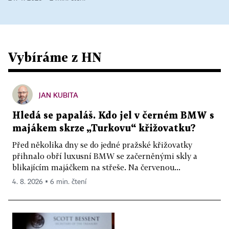
Vybíráme z HN
JAN KUBITA
Hledá se papaláš. Kdo jel v černém BMW s
majákem skrze „Turkovu“ křižovatku?
Před několika dny se do jedné pražské křižovatky
přihnalo obří luxusní BMW se začerněnými skly a
blikajícím majáčkem na střeše. Na červenou...
4. 8. 2026 ▪ 6 min. čtení