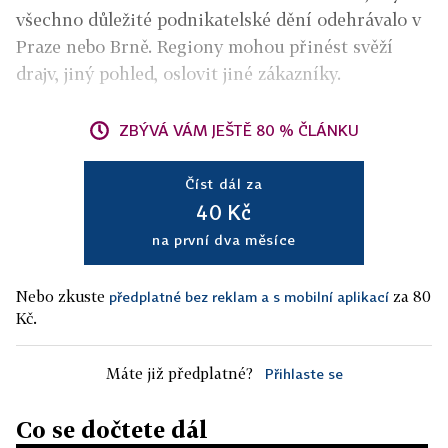
všechno důležité podnikatelské dění odehrávalo v
Praze nebo Brně. Regiony mohou přinést svěží
drajv, jiný pohled, oslovit jiné zákazníky.
ZBÝVÁ VÁM JEŠTĚ 80 % ČLÁNKU
Číst dál za
40 Kč
na první dva měsíce
Nebo zkuste
za 80
předplatné bez reklam a s mobilní aplikací
Kč.
Máte již předplatné?
Přihlaste se
Co se dočtete dál