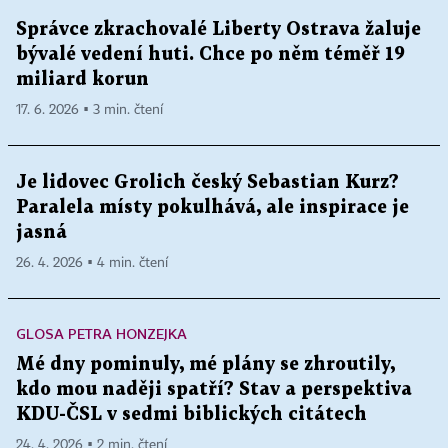
Správce zkrachovalé Liberty Ostrava žaluje
bývalé vedení huti. Chce po něm téměř 19
miliard korun
17. 6. 2026 ▪ 3 min. čtení
Je lidovec Grolich český Sebastian Kurz?
Paralela místy pokulhává, ale inspirace je
jasná
26. 4. 2026 ▪ 4 min. čtení
GLOSA PETRA HONZEJKA
Mé dny pominuly, mé plány se zhroutily,
kdo mou naději spatří? Stav a perspektiva
KDU-ČSL v sedmi biblických citátech
24. 4. 2026 ▪ 2 min. čtení