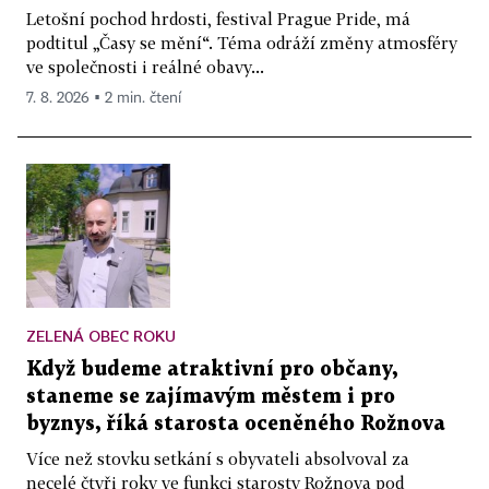
Letošní pochod hrdosti, festival Prague Pride, má
podtitul „Časy se mění“. Téma odráží změny atmosféry
ve společnosti i reálné obavy...
7. 8. 2026 ▪ 2 min. čtení
ZELENÁ OBEC ROKU
Když budeme atraktivní pro občany,
staneme se zajímavým městem i pro
byznys, říká starosta oceněného Rožnova
Více než stovku setkání s obyvateli absolvoval za
necelé čtyři roky ve funkci starosty Rožnova pod