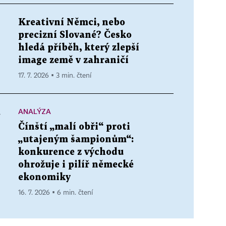
Kreativní Němci, nebo
precizní Slované? Česko
hledá příběh, který zlepší
image země v zahraničí
17. 7. 2026 ▪ 3 min. čtení
ANALÝZA
a
Čínští „malí obři“ proti
„utajeným šampionům“:
konkurence z východu
ohrožuje i pilíř německé
ekonomiky
16. 7. 2026 ▪ 6 min. čtení