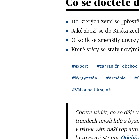
Co se dočtete 
Do kterých zemí se „přest
Jaké zboží se do Ruska zce
O kolik se zmenšily dovoz
Které státy se staly novým
#export
#zahraniční obchod
#Kyrgyzstán
#Arménie
#G
#Válka na Ukrajině
Chcete vědět, co se děje 
trendech myslí lidé z byzn
v pátek vám naši top auto
byznysové strany.
Odebíre