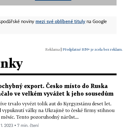
mezi své oblíbené tituly
ospodářské noviny
na Google
|
Předplatné HN+ je zcela bez reklam.
ánky
ochybný export. Česko místo do Ruska
ačalo ve velkém vyvážet k jeho sousedům
íve trvalo vyvézt tolik aut do Kyrgyzstánu deset let.
 vypuknutí války na Ukrajině to české firmy stihnou
 měsíc. Tento pozoruhodný nárůst...
 1. 2023 ▪ 7 min. čtení