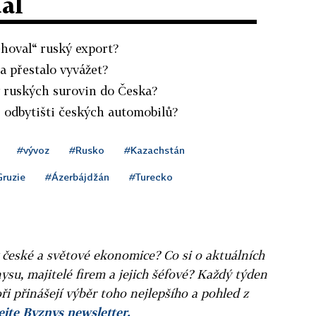
dál
ěhoval“ ruský export?
la přestalo vyvážet?
y ruských surovin do Česka?
i odbytišti českých automobilů?
#vývoz
#Rusko
#Kazachstán
ruzie
#Ázerbájdžán
#Turecko
v české a světové ekonomice? Co si o aktuálních
ysu, majitelé firem a jejich šéfové? Každý týden
ři přinášejí výběr toho nejlepšího a pohled z
jte Byznys newsletter.