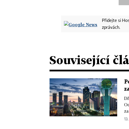
Přidejte si H
zprávách.
Související čl
P
z
Dř
Od
za
13.