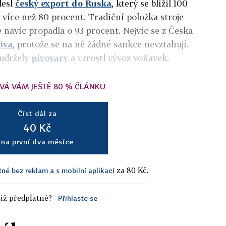
lesl
český export do Ruska
, který se blížil 100
 více než 80 procent. Tradiční položka stroje
e navíc propadla o 93 procent. Nejvíc se z Česka
čiva
, protože se na ně žádné sankce nevztahují.
 udržely
pivovary
a vzrostl vývoz voňavek.
VÁ VÁM JEŠTĚ 80 % ČLÁNKU
Číst dál za
40 Kč
na první dva měsíce
za 80 Kč.
tné bez reklam a s mobilní aplikací
iž předplatné?
Přihlaste se