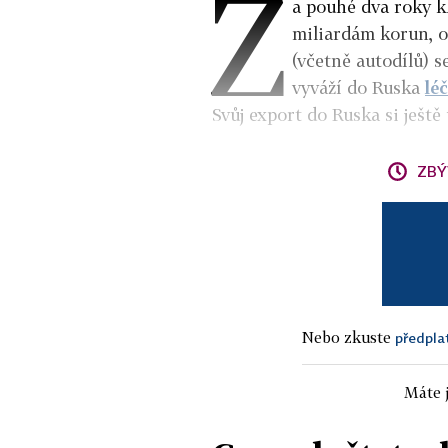
Z
a pouhé dva roky k
miliardám korun, o
(včetně autodílů) s
vyváží do Ruska
lé
Svůj export do Ruska si ještě
ZBÝ
Nebo zkuste
předpla
Máte j