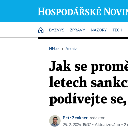
HOME
BYZNYS
ZPRÁVY
NÁZORY
TECH
HN.cz
›
Archiv
Jak se prom
letech sankc
podívejte se
Petr Zenkner
redaktor
25. 2. 2024 15:37 ▪ Aktualizováno ▪ 2 