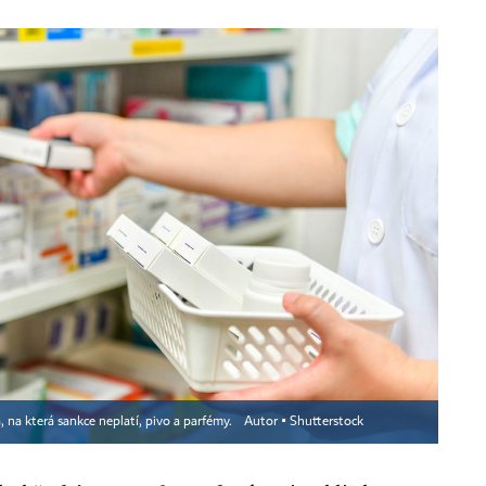
, na která sankce neplatí, pivo a parfémy.
Autor ▪
Shutterstock