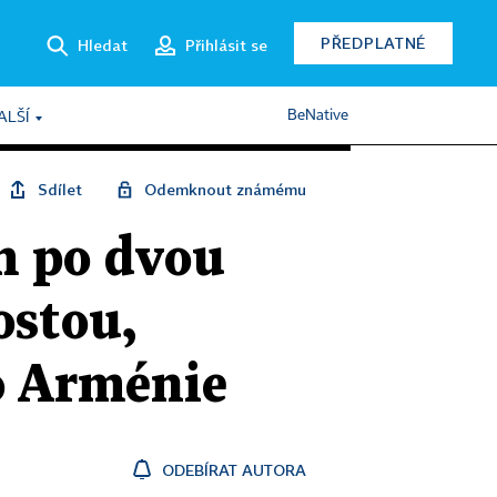
PŘEDPLATNÉ
Hledat
Přihlásit se
BeNative
ALŠÍ
Sdílet
Odemknout známému
m po dvou
ostou,
do Arménie
ODEBÍRAT AUTORA