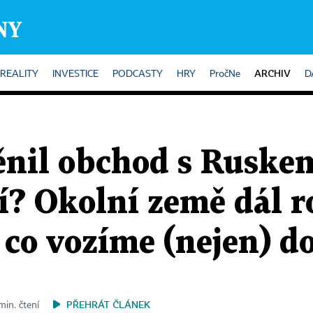
ARCHIV
REALITY
INVESTICE
PODCASTY
HRY
PročNe
D
ěnil obchod s Ruske
í? Okolní země dál r
, co vozíme (nejen) 
PŘEHRÁT ČLÁNEK
min. čtení